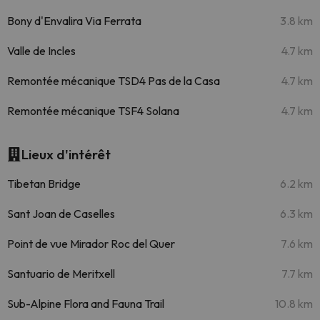
Bony d'Envalira Via Ferrata
3.8 km
Valle de Incles
4.7 km
Remontée mécanique TSD4 Pas de la Casa
4.7 km
Remontée mécanique TSF4 Solana
4.7 km
Lieux d'intérêt
Tibetan Bridge
6.2 km
Sant Joan de Caselles
6.3 km
Point de vue Mirador Roc del Quer
7.6 km
Santuario de Meritxell
7.7 km
Sub-Alpine Flora and Fauna Trail
10.8 km