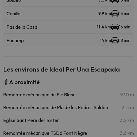
Soldeu
7.5 km
15 min
Canillo
9.9 km
13 min
Pas de la Casa
11.4 km
16 min
Encamp
14 km
18 min
Les environs de Ideal Per Una Escapada
A proximité
Remontée mécanique du Pic Blanc
930 m
Remontée mécanique de Pla de les Pedres Soldeu
2.1 km
Église Sant Pere del Tarter
3.2 km
Remontée mécanique TSD6 Font Nègre
3.6 km