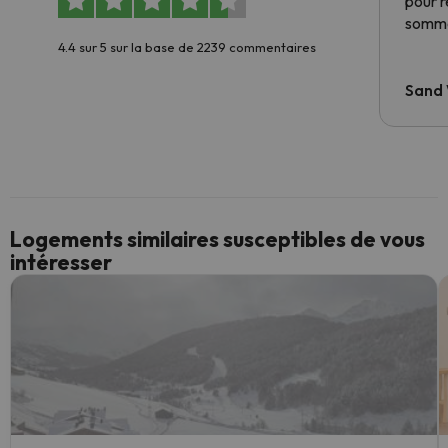
pour 
somme
4.4 sur 5 sur la base de 2239 commentaires
Sand
Logements similaires susceptibles de vous
intéresser