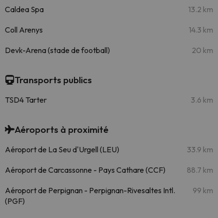
Caldea Spa
13.2 km
Coll Arenys
14.3 km
Devk-Arena (stade de football)
20 km
Transports publics
TSD4 Tarter
3.6 km
Aéroports à proximité
Aéroport de La Seu d'Urgell (LEU)
33.9 km
Aéroport de Carcassonne - Pays Cathare (CCF)
88.7 km
Aéroport de Perpignan - Perpignan-Rivesaltes Intl.
99 km
(PGF)