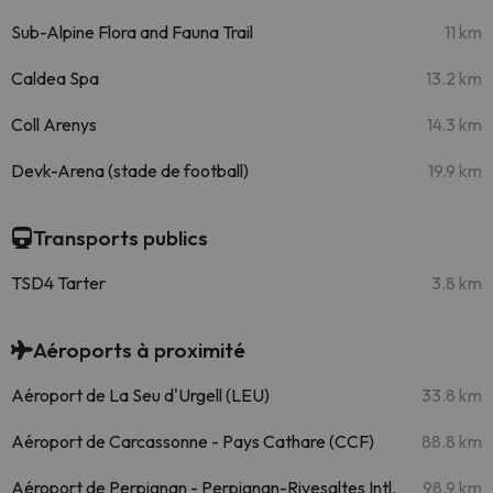
Sub-Alpine Flora and Fauna Trail
11 km
Caldea Spa
13.2 km
Coll Arenys
14.3 km
Devk-Arena (stade de football)
19.9 km
Transports publics
TSD4 Tarter
3.8 km
Aéroports à proximité
Aéroport de La Seu d'Urgell (LEU)
33.8 km
Aéroport de Carcassonne - Pays Cathare (CCF)
88.8 km
Aéroport de Perpignan - Perpignan-Rivesaltes Intl.
98.9 km