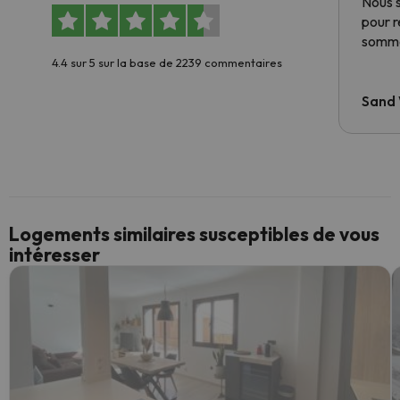
Nous 
pour 
somme
4.4 sur 5 sur la base de 2239 commentaires
Sand
Logements similaires susceptibles de vous
intéresser