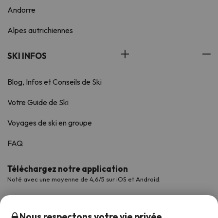
Andorre
Alpes autrichiennes
SKI INFOS
Blog, Infos et Conseils de Ski
Votre Guide de Ski
Voyages de ski en groupe
FAQ
Téléchargez notre application
Noté avec une moyenne de 4,6/5 sur iOS et Android.
Nous respectons votre vie privée