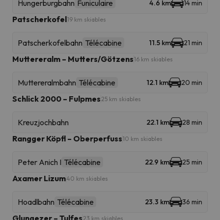
Hungerburgbahn
Funiculaire
4.6 km
14 min
Patscherkofel
19 km skiables
Patscherkofelbahn
Télécabine
11.5 km
21 min
Muttereralm – Mutters/Götzens
16 km skiables
Muttereralmbahn
Télécabine
12.1 km
20 min
Schlick 2000 – Fulpmes
25 km skiables
Kreuzjochbahn
22.1 km
28 min
Rangger Köpfl – Oberperfuss
10 km skiables
Peter Anich I
Télécabine
22.9 km
25 min
Axamer Lizum
40 km skiables
Hoadlbahn
Télécabine
23.3 km
36 min
Glungezer – Tulfes
23 km skiables