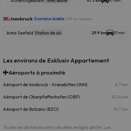
Acherkogelbahn
Télécabine
61.3 km
47 min
Innsbruck
Domaine skiable
333 km skiables
Area Seefeld
Station de ski
29.9 km
31 min
Les environs de Exklusiv Appartement
Aéroports à proximité
Aéroport de Innsbruck - Kranebitten (INN)
6.7 km
Aéroport de Oberpfaffenhofen (OBF)
90.4 km
Aéroport de Bolzano (BZO)
91.7 km
Toutes les distances sont calculées en ligne droite. Les