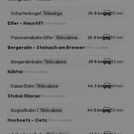
Schartenkogel
Télésiège
24.8 km
55 min
Elfer – Neustift
2 km skiables
Panoramabahn Elfer
Télécabine
26.8 km
30 min
Bergeralm – Steinach am Brenner
29 km skiables
Bergeralmbahn
Télécabine
29.8 km
32 min
Kühtai
49 km skiables
KaiserBahn
Télécabine
44.3 km
49 min
Stubai Glacier
65 km skiables
Eisgratbahn 1
Télécabine
44.5 km
50 min
Hochoetz - Oetz
37 km skiables