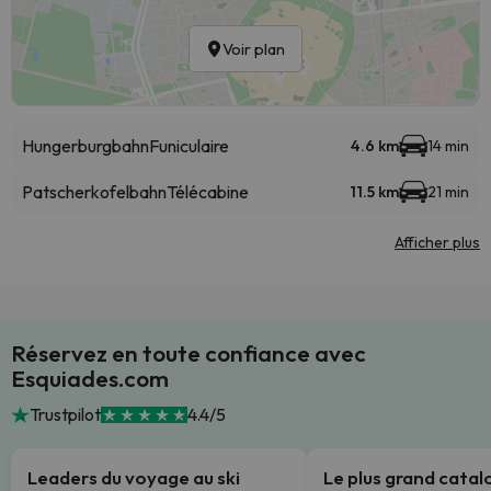
Voir plan
Hungerburgbahn
Funiculaire
4.6 km
14 min
Patscherkofelbahn
Télécabine
11.5 km
21 min
Afficher plus
Réservez en toute confiance avec
Esquiades.com
Trustpilot
4.4/5
Leaders du voyage au ski
Le plus grand cata