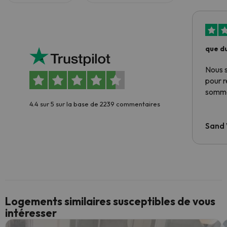
que du
Nous 
pour 
somme
4.4 sur 5 sur la base de 2239 commentaires
Sand
Logements similaires susceptibles de vous
intéresser