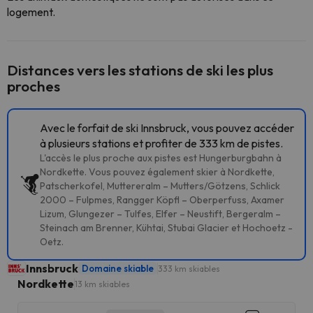
logement.
Distances vers les stations de ski les plus
proches
Avec le forfait de ski Innsbruck, vous pouvez accéder
à plusieurs stations et profiter de 333 km de pistes.
L'accès le plus proche aux pistes est Hungerburgbahn à
Nordkette. Vous pouvez également skier à Nordkette,
Patscherkofel, Muttereralm – Mutters/Götzens, Schlick
2000 – Fulpmes, Rangger Köpfl – Oberperfuss, Axamer
Lizum, Glungezer – Tulfes, Elfer – Neustift, Bergeralm –
Steinach am Brenner, Kühtai, Stubai Glacier et Hochoetz -
Oetz.
Innsbruck
Domaine skiable
333 km skiables
Nordkette
13 km skiables