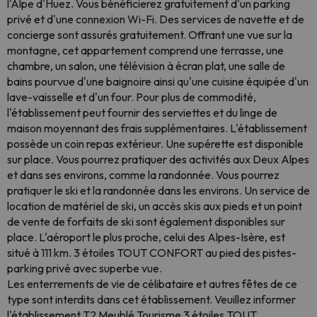
l'Alpe d'Huez. Vous bénéficierez gratuitement d'un parking
privé et d'une connexion Wi-Fi. Des services de navette et de
concierge sont assurés gratuitement. Offrant une vue sur la
montagne, cet appartement comprend une terrasse, une
chambre, un salon, une télévision à écran plat, une salle de
bains pourvue d'une baignoire ainsi qu'une cuisine équipée d'un
lave-vaisselle et d'un four. Pour plus de commodité,
l'établissement peut fournir des serviettes et du linge de
maison moyennant des frais supplémentaires. L'établissement
possède un coin repas extérieur. Une supérette est disponible
sur place. Vous pourrez pratiquer des activités aux Deux Alpes
et dans ses environs, comme la randonnée. Vous pourrez
pratiquer le ski et la randonnée dans les environs. Un service de
location de matériel de ski, un accès skis aux pieds et un point
de vente de forfaits de ski sont également disponibles sur
place. L'aéroport le plus proche, celui des Alpes-Isère, est
situé à 111 km. 3 étoiles TOUT CONFORT au pied des pistes-
parking privé avec superbe vue.
Les enterrements de vie de célibataire et autres fêtes de ce
type sont interdits dans cet établissement. Veuillez informer
l'établissement T2 Meublé Tourisme 3 étoiles TOUT