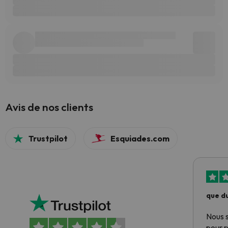
Avis de nos clients
Trustpilot
Esquiades.com
que du
Nous 
pour 