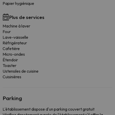
Papier hygiénique
Plus de services
Machine à laver
Four
Lave-vaisselle
Réfrigérateur
Cafetière
Micro-ondes
Étendoir
Toaster
Ustensiles de cuisine
Cuisinières
Parking
L'établissement dispose d'un parking couvert gratuit
Vérifiez directement auprès de l'établissement s'il offre la