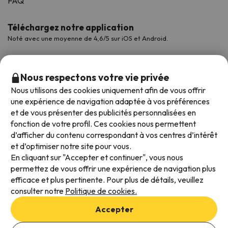
FAQ
Téléchargez notre application
Noté avec une moyenne de 4,6/5 sur iOS et Android.
Nous respectons votre vie privée
Nous utilisons des cookies uniquement afin de vous offrir
une expérience de navigation adaptée à vos préférences
et de vous présenter des publicités personnalisées en
fonction de votre profil. Ces cookies nous permettent
d’afficher du contenu correspondant à vos centres d’intérêt
et d’optimiser notre site pour vous.
Modes de paiement disponibles
En cliquant sur "Accepter et continuer", vous nous
permettez de vous offrir une expérience de navigation plus
efficace et plus pertinente. Pour plus de détails, veuillez
consulter notre
Politique de cookies.
Conditions générales d'utilisation
Accepter
Protection des données