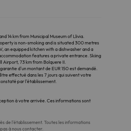
and 14 km from Municipal Museum of Llivia.
operty is non-smoking and is situated 300 metres
, an equipped kitchen with a dishwasher and a
 accommodation features a private entrance. Skiing
l Airport, 73 km from Bolquere II.
de garantie d'un montant de EUR 150 est demandé.
tre effectué dans les 7 jours qui suivent votre
onstaté par l'établissement.
eption à votre arrivée. Ces informations sont
s de l'établissement. Toutes les informations
z pas à nous contacter.