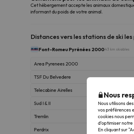
Cet hébergement accepte les animaux domestiques. 
informant du poids de votre animal.
Distances vers les stations de ski les
Font-Romeu Pyrénées 2000
43 km skiables
Area Pyrenees 2000
TSF Du Belvedere
Telecabine Airelles
Nous resp
Nous utilisons de
Sud I & II
vos préférences e
cookies nous perm
Tremlin
d’optimiser notre 
En cliquant sur "
Perdrix