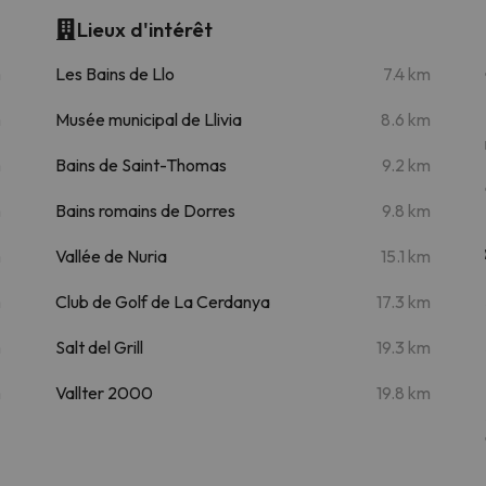
Lieux d'intérêt
m
Les Bains de Llo
7.4 km
m
Musée municipal de Llivia
8.6 km
m
Bains de Saint-Thomas
9.2 km
m
Bains romains de Dorres
9.8 km
m
Vallée de Nuria
15.1 km
m
Club de Golf de La Cerdanya
17.3 km
m
Salt del Grill
19.3 km
m
Vallter 2000
19.8 km