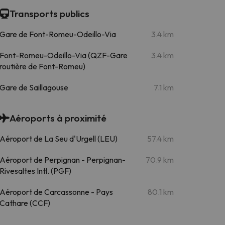
Transports publics
Gare de Font-Romeu-Odeillo-Via
3.4 km
Font-Romeu-Odeillo-Via (QZF-Gare
3.4 km
routière de Font-Romeu)
Gare de Saillagouse
7.1 km
Aéroports à proximité
Aéroport de La Seu d'Urgell (LEU)
57.4 km
Aéroport de Perpignan - Perpignan-
70.9 km
Rivesaltes Intl. (PGF)
Aéroport de Carcassonne - Pays
80.1 km
Cathare (CCF)