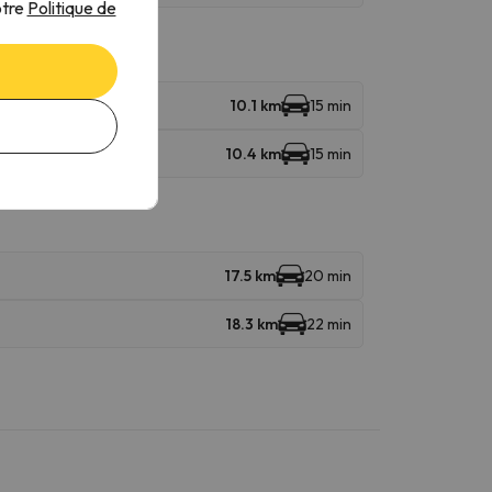
otre
Politique de
léski
10.1 km
15 min
 Mouli
Télésiège
10.4 km
15 min
17.5 km
20 min
18.3 km
22 min