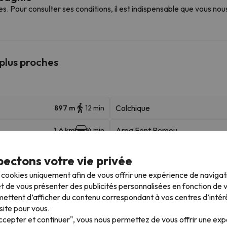
Pour consulter ses conditions, il est indispensable que vous nou
 plus proches
Colchique
897 m
12 min
Area Font Romeu
1.6 km
4 min
Les Airelles
2.7 km
4 min
ectons votre vie privée
s cookies uniquement afin de vous offrir une expérience de naviga
Isard
3.1 km
5 min
t de vous présenter des publicités personnalisées en fonction de vo
ettent d’afficher du contenu correspondant à vos centres d’intér
TSF Col De Pam
3.4 km
6 min
site pour vous.
Accepter et continuer", vous nous permettez de vous offrir une ex
TSD Du Roc
5.9 km
10 min