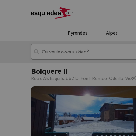
Pyrénées
Alpes
Bolquere II
Séjours au ski
Séjours montagne
Rue d'Als Esquits, 66210, Font-Romeu-Odeillo-Via
Oups, nous n'avons pas trouvé de résultats c