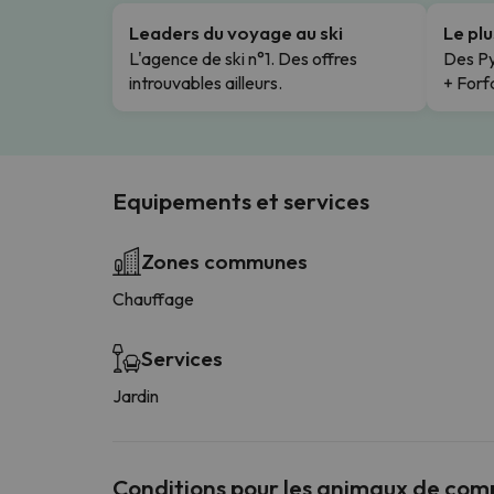
Leaders du voyage au ski
Le pl
L'agence de ski n°1. Des offres
Des Py
introuvables ailleurs.
+ Forfa
Equipements et services
Zones communes
Chauffage
Services
Jardin
Conditions pour les animaux de co