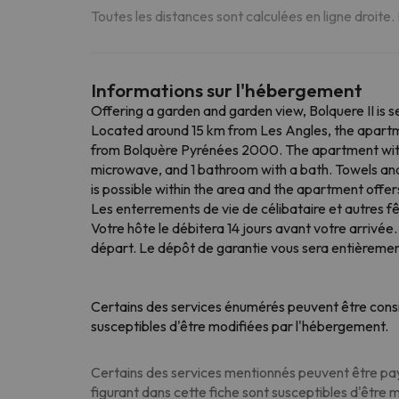
Toutes les distances sont calculées en ligne droite.
Informations sur l'hébergement
Offering a garden and garden view, Bolquere II is
Located around 15 km from Les Angles, the apartm
from Bolquère Pyrénées 2000. The apartment with 
microwave, and 1 bathroom with a bath. Towels and
is possible within the area and the apartment offer
Les enterrements de vie de célibataire et autres 
Votre hôte le débitera 14 jours avant votre arrivée
départ. Le dépôt de garantie vous sera entièremen
Certains des services énumérés peuvent être consi
susceptibles d'être modifiées par l'hébergement.
Certains des services mentionnés peuvent être paya
figurant dans cette fiche sont susceptibles d'être 