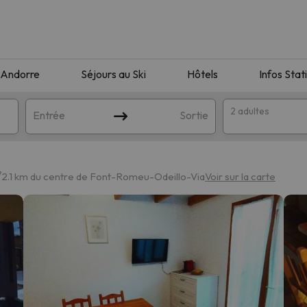
Andorre
Séjours au Ski
Hôtels
Infos Stat
2 adultes
Entrée
Sortie
2.1 km du centre de Font-Romeu-Odeillo-Via
Voir sur la carte
orrespondant à votre recherche. Essayez de modifier la destinatio