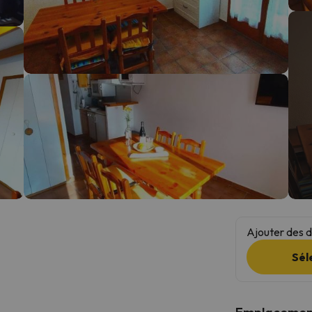
s qu'il aura retrouvé sa boussole, il reviendra.
Ajouter des da
Sél
Emplacemen