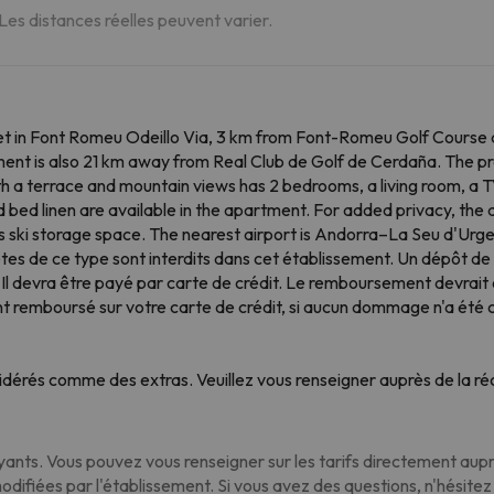
 Les distances réelles peuvent varier.
 set in Font Romeu Odeillo Via, 3 km from Font-Romeu Golf Course 
ent is also 21 km away from Real Club de Golf de Cerdaña. The pr
a terrace and mountain views has 2 bedrooms, a living room, a TV
 bed linen are available in the apartment. For added privacy, the
s ski storage space. The nearest airport is Andorra–La Seu d'Urgel
fêtes de ce type sont interdits dans cet établissement. Un dépôt 
. Il devra être payé par carte de crédit. Le remboursement devrait ê
t remboursé sur votre carte de crédit, si aucun dommage n'a été c
dérés comme des extras. Veuillez vous renseigner auprès de la réc
nts. Vous pouvez vous renseigner sur les tarifs directement auprè
modifiées par l'établissement. Si vous avez des questions, n'hésite