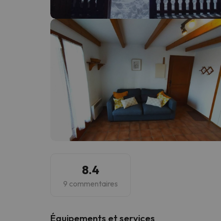
Il semble que notre chercheur se soit égaré. Dè
8.4
9 commentaires
​Équipements et services