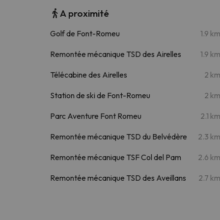
A proximité
Golf de Font-Romeu
1.9 k
Remontée mécanique TSD des Airelles
1.9 k
Télécabine des Airelles
2 k
Station de ski de Font-Romeu
2 k
Parc Aventure Font Romeu
2.1 k
Remontée mécanique TSD du Belvédère
2.3 k
Remontée mécanique TSF Col del Pam
2.6 k
Remontée mécanique TSD des Aveillans
2.7 k