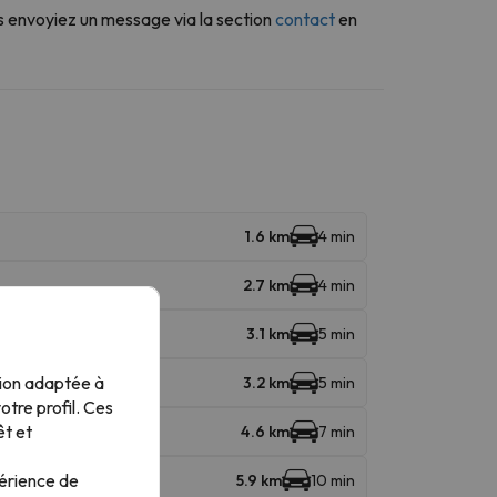
s envoyiez un message via la section
contact
en
1.6 km
4 min
2.7 km
4 min
3.1 km
5 min
tion adaptée à
3.2 km
5 min
tre profil. Ces
êt et
4.6 km
7 min
périence de
5.9 km
10 min