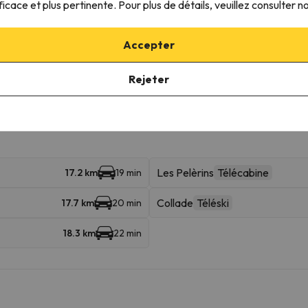
ficace et plus pertinente. Pour plus de détails, veuillez consulter n
Accepter
Sector Eyne 1770m-TK fount
Té
10.1 km
15 min
Rejeter
Sector St Pierre 1640m-Telesilla
10.1 km
15 min
Les Pelèrins
Télécabine
17.2 km
19 min
Collade
Téléski
17.7 km
20 min
18.3 km
22 min