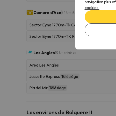
navigation plus ef
cookies.
Cambre d'Aze
24 km skiables
Sector Eyne 1770m-Tk Coulée d' Eyne
Téléski
Sector Eyne 1770m-TK Roc
Téléski
Les Angles
55 km skiables
Area Les Angles
Jassette Express
Télésiège
Pla del Mir
Télésiège
Les environs de Bolquere II