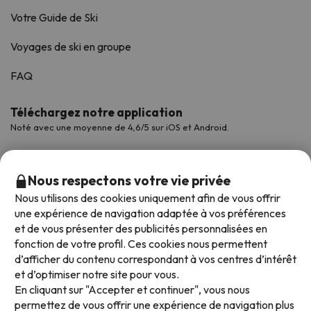
Votre Guide de Ski
Voyages de ski en groupe
FAQ
Téléchargez notre application
Noté avec une moyenne de 4,6/5 sur iOS et Android.
Nous respectons votre vie privée
Nous utilisons des cookies uniquement afin de vous offrir
une expérience de navigation adaptée à vos préférences
et de vous présenter des publicités personnalisées en
fonction de votre profil. Ces cookies nous permettent
d’afficher du contenu correspondant à vos centres d’intérêt
et d’optimiser notre site pour vous.
Modes de paiement disponibles
En cliquant sur "Accepter et continuer", vous nous
permettez de vous offrir une expérience de navigation plus