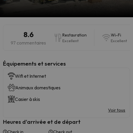
8.6
Restauration
Wi-Fi
Excellent
Excellent
97 commentaires
​Équipements et services
Wifi et Internet
Animaux domestiques
Casier à skis
Voir tous
Heures d'arrivée et de départ
Check in
Check out