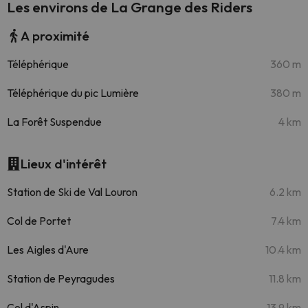
Les environs de La Grange des Riders
A proximité
Téléphérique
360 m
Téléphérique du pic Lumière
380 m
La Forêt Suspendue
4 km
Lieux d'intérêt
Station de Ski de Val Louron
6.2 km
Col de Portet
7.4 km
Les Aigles d'Aure
10.4 km
Station de Peyragudes
11.8 km
Col d'Aspin
13.9 km