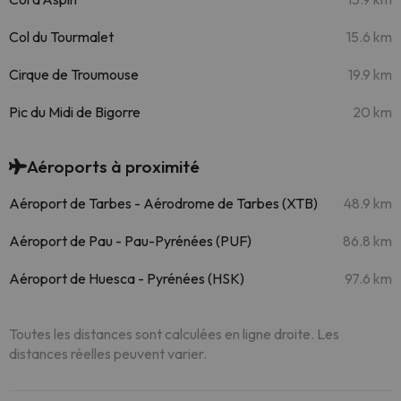
Col du Tourmalet
15.6 km
Cirque de Troumouse
19.9 km
Pic du Midi de Bigorre
20 km
Aéroports à proximité
Aéroport de Tarbes - Aérodrome de Tarbes (XTB)
48.9 km
Aéroport de Pau - Pau-Pyrénées (PUF)
86.8 km
Aéroport de Huesca - Pyrénées (HSK)
97.6 km
Toutes les distances sont calculées en ligne droite. Les
distances réelles peuvent varier.