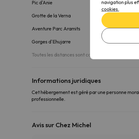
navigation plus ef
Pic d'Anie
11.5 k
cookies.
Grotte de la Verna
17.9 k
Aventure Parc Aramits
19.4 k
Gorges d'Ehujarre
19.5 k
Toutes les distances sont calculées en ligne droite.
Informations juridiques
Cet hébergement est géré par une personne morale
professionnelle.
Avis sur Chez Michel