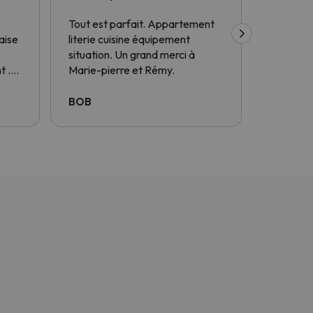
fois à…
Tout est parfait. Appartement
J'ai rés
aise
literie cuisine équipement
à travers
situation. Un grand merci à
certaines
t .
Marie-pierre et Rémy.
problèmes
avec
fait pou
solutions
BOB
dimitri
à mes d
interlocu
français 
plein d'e
trouver d