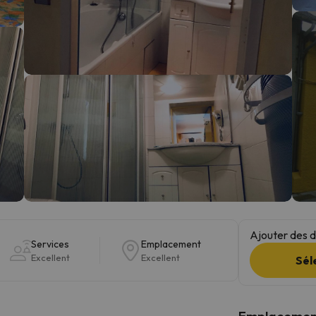
s qu'il aura retrouvé sa boussole, il reviendra.
Ajouter des da
Services
Emplacement
Excellent
Excellent
Sél
Emplacemen