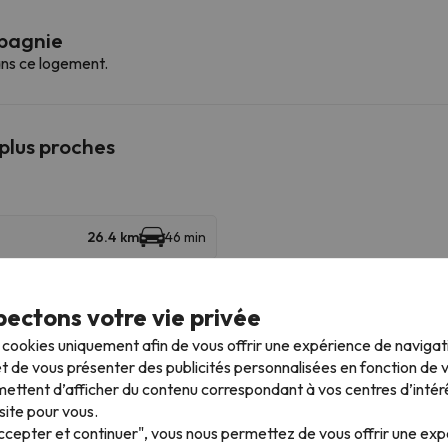
mpagnie
ns ce logement.
 plus proches
26.4 km
46 min
ectons votre vie privée
s cookies uniquement afin de vous offrir une expérience de naviga
t de vous présenter des publicités personnalisées en fonction de vo
ettent d’afficher du contenu correspondant à vos centres d’intér
Aéroports à proximité
site pour vous.
m
Accepter et continuer", vous nous permettez de vous offrir une ex
Aéroport de Pau - Pau-Pyrénées (PUF)
45.2 km