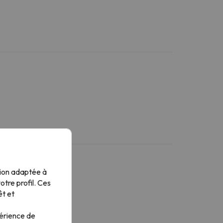
tion adaptée à
tre profil. Ces
êt et
périence de