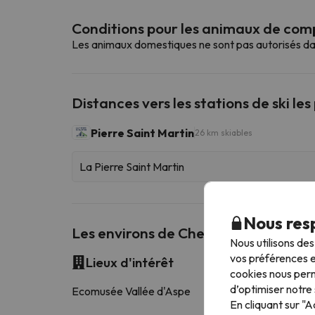
Conditions pour les animaux de co
Les animaux domestiques ne sont pas autorisés da
Distances vers les stations de ski les
Pierre Saint Martin
26 km skiables
La Pierre Saint Martin
Nous resp
Les environs de Chez Michel
Nous utilisons de
vos préférences e
Lieux d'intérêt
cookies nous perm
d’optimiser notre 
Ecomusée Vallée d'Aspe
5.8 k
En cliquant sur "