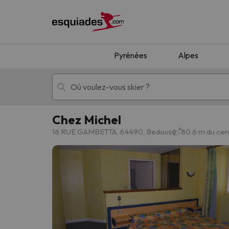
Pyrénées
Alpes
Chez Michel
Séjours au ski
Séjours montagne
16 RUE GAMBETTA, 64490, Bedous
80.6 m du cen
Oups, nous n'avons pas trouvé de résultats c