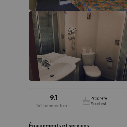
Il semble que notre chercheur se soit égaré. Dè
9.1
Propreté
Excellent
161 commentaires
​Équipements et services