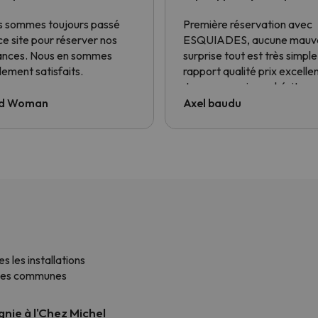
aucune mauvaise surprise
 sommes toujours passé
Première réservation avec
ce site pour réserver nos
ESQUIADES, aucune mauv
ances. Nous en sommes
surprise tout est très simple
lement satisfaits.
rapport qualité prix excellen
Je repasserai sans hésiter 
vous
d Woman
Axel baudu
s les installations
zones communes
nie à l'Chez Michel