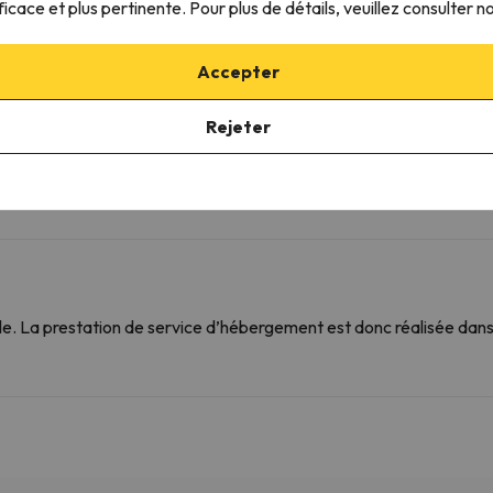
ficace et plus pertinente. Pour plus de détails, veuillez consulter n
m
Aéroport de Tarbes - Aérodrome de
60 km
m
Tarbes (XTB)
Accepter
m
Aéroport de Dax - Aérodrome de Dax
85.4 km
(XDA)
Rejeter
m
 Les distances réelles peuvent varier.
. La prestation de service d’hébergement est donc réalisée dans 