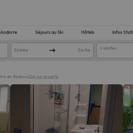
Andorre
Séjours au Ski
Hôtels
Infos Stat
2 adultes
Entrée
Sortie
tre de Bedous
Voir sur la carte
orrespondant à votre recherche. Essayez de modifier la destinatio