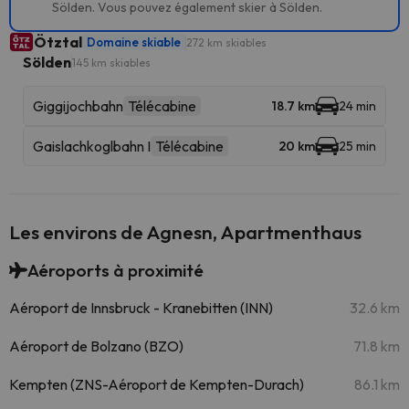
Sölden. Vous pouvez également skier à Sölden.
Ötztal
Domaine skiable
272 km skiables
Sölden
145 km skiables
Giggijochbahn
Télécabine
18.7 km
24 min
Gaislachkoglbahn I
Télécabine
20 km
25 min
Les environs de Agnesn, Apartmenthaus
Aéroports à proximité
Aéroport de Innsbruck - Kranebitten (INN)
32.6 km
Aéroport de Bolzano (BZO)
71.8 km
Kempten (ZNS-Aéroport de Kempten-Durach)
86.1 km