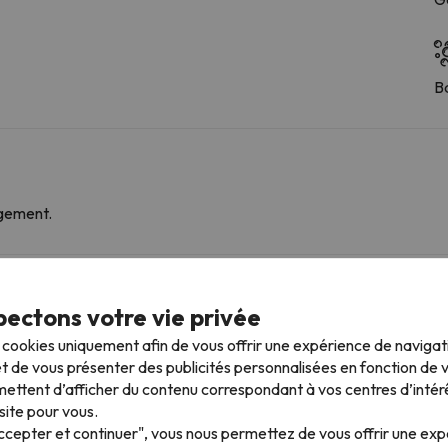
B
rgement.
mpagnie
ectons votre vie privée
ns ce logement.
s cookies uniquement afin de vous offrir une expérience de naviga
t de vous présenter des publicités personnalisées en fonction de vo
ettent d’afficher du contenu correspondant à vos centres d’intér
 plus proches
site pour vous.
Accepter et continuer", vous nous permettez de vous offrir une ex