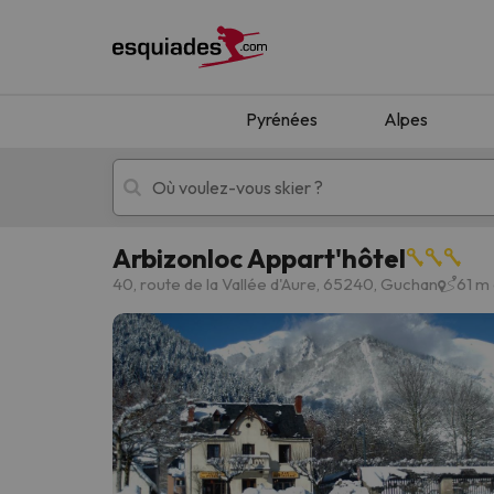
Pyrénées
Alpes
Arbizonloc Appart'hôtel
Séjours au ski
Séjours montagne
40, route de la Vallée d'Aure, 65240, Guchan
61 m
Oups, nous n'avons pas trouvé de résultats c