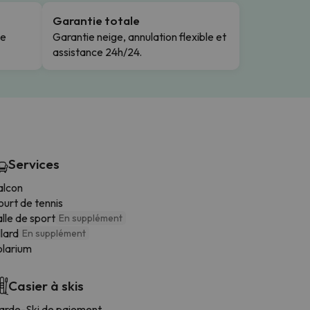
Garantie totale
le
Garantie neige, annulation flexible et
assistance 24h/24.
Services
alcon
urt de tennis
lle de sport
En supplément
llard
En supplément
olarium
Casier à skis
arde-Ski de paiement