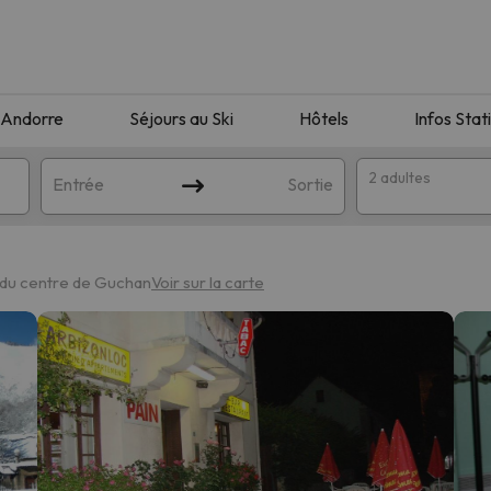
Andorre
Séjours au Ski
Hôtels
Infos Stat
2 adultes
Entrée
Sortie
 du centre de Guchan
Voir sur la carte
orrespondant à votre recherche. Essayez de modifier la destinatio