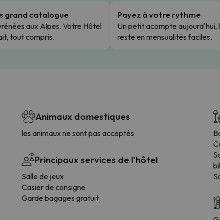
us grand catalogue
Payez à votre rythme
rénées aux Alpes. Votre Hôtel
Un petit acompte aujourd'hui, 
it, tout compris.
reste en mensualités faciles.
Animaux domestiques
les animaux ne sont pas acceptés
B
Co
Sa
Principaux services de l'hôtel
bi
Salle de jeux
S
Casier de consigne
Garde bagages gratuit
G