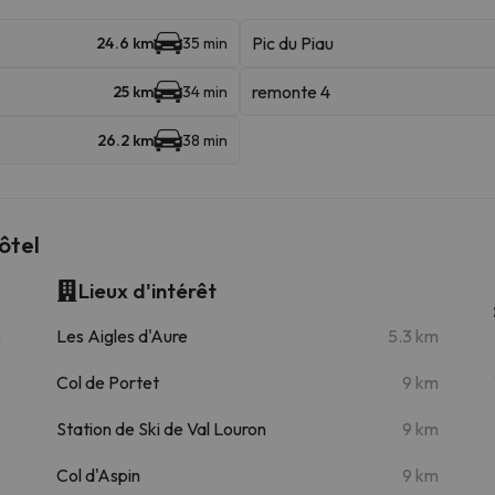
Pic du Piau
24.6 km
35 min
remonte 4
25 km
34 min
26.2 km
38 min
ôtel
Lieux d'intérêt
m
Les Aigles d'Aure
5.3 km
Col de Portet
9 km
Station de Ski de Val Louron
9 km
Col d'Aspin
9 km