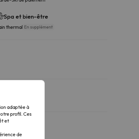
Spa et bien-être
ain thermal
En supplément
tion adaptée à
tre profil. Ces
êt et
périence de