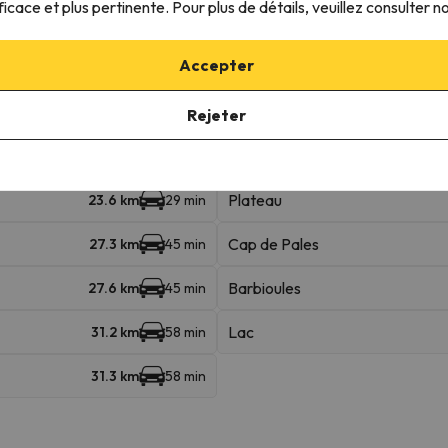
ficace et plus pertinente. Pour plus de détails, veuillez consulter n
Adet
6.5 km
8 min
Accepter
Rejeter
Le Serias
18.4 km
22 min
Plateau
23.6 km
29 min
Cap de Pales
27.3 km
45 min
Barbioules
27.6 km
45 min
Lac
31.2 km
58 min
31.3 km
58 min