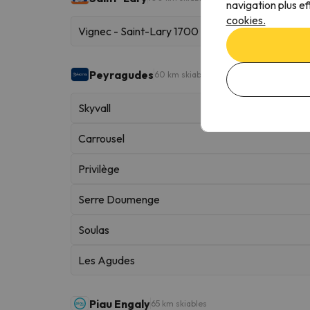
navigation plus ef
cookies.
Vignec - Saint-Lary 1700
Peyragudes
60 km skiables
Skyvall
Carrousel
Privilège
Serre Doumenge
Soulas
Les Agudes
Piau Engaly
65 km skiables