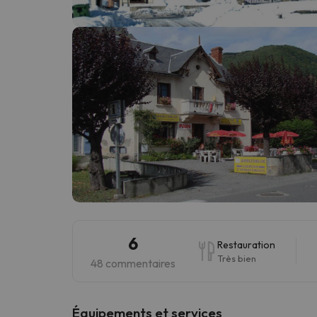
Il semble que notre chercheur se soit égaré. Dè
6
Restauration
Très bien
48 commentaires
​Équipements et services