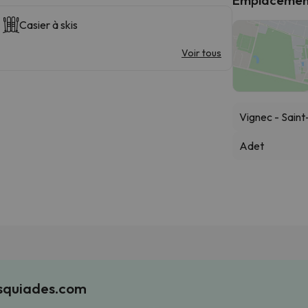
Casier à skis
Voir tous
Vignec - Sain
Adet
Esquiades.com