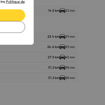
otre
Politique de
14.5 km
22 min
23.4 km
29 min
24.6 km
33 min
27.3 km
45 min
31.2 km
58 min
31.2 km
58 min