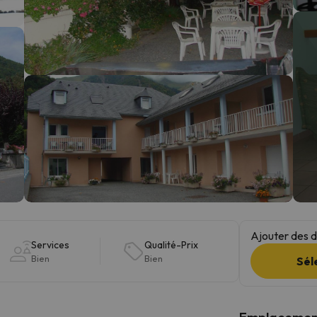
s qu'il aura retrouvé sa boussole, il reviendra.
Ajouter des da
Services
Qualité-Prix
Bien
Bien
Sél
Emplacemen