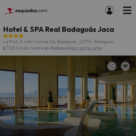
Hotel & SPA Real Badaguás Jaca
La Paul, 2. Urbº Lomas De Badaguás, 22714 , Badaguas
129.3 m du centre de Badaguas
Voir sur la carte