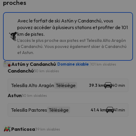
proches
Avec le forfait de ski Astún y Candanchú, vous
pouvez accéder à plusieurs stations et profiter de 101
km de pistes.
L'accès le plus proche aux pistes est Telesilla Alto Aragón
à Candanchú. Vous pouvez également skier à Candanchú
et Astun.
Astún y Candanchú
Domaine skiable
101 km skiables
Candanchú
50 km skiables
Telesilla Alto Aragón
Télésiège
39.3 km
40 min
Astun
50 km skiables
Telesilla Pastores
Télésiège
41.4 km
41 min
Panticosa
39 km skiables