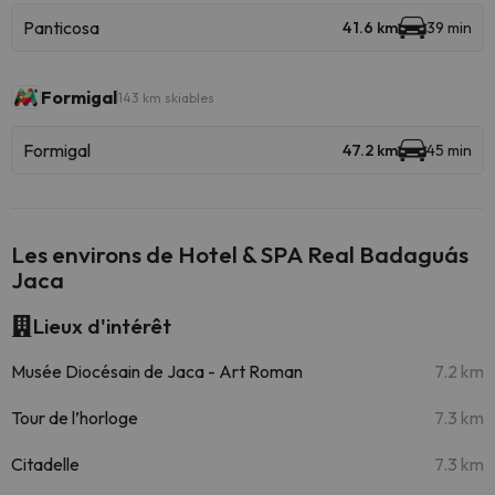
Panticosa
41.6 km
39 min
Formigal
143 km skiables
Formigal
47.2 km
45 min
Les environs de Hotel & SPA Real Badaguás
Jaca
Lieux d'intérêt
Musée Diocésain de Jaca - Art Roman
7.2 km
Tour de l’horloge
7.3 km
Citadelle
7.3 km