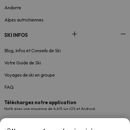
Andorre
Alpes autrichiennes
SKI INFOS
Blog, Infos et Conseils de Ski
Votre Guide de Ski
Voyages de ski en groupe
FAQ
Téléchargez notre application
Noté avec une moyenne de 4,6/5 sur iOS et Android.