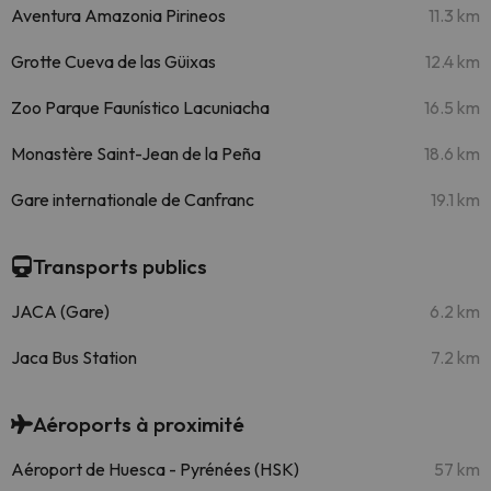
Aventura Amazonia Pirineos
11.3 km
Grotte Cueva de las Güixas
12.4 km
Zoo Parque Faunístico Lacuniacha
16.5 km
Monastère Saint-Jean de la Peña
18.6 km
Gare internationale de Canfranc
19.1 km
Transports publics
JACA (Gare)
6.2 km
Jaca Bus Station
7.2 km
Aéroports à proximité
Aéroport de Huesca - Pyrénées (HSK)
57 km