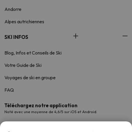
Andorre
Alpes autrichiennes
SKI INFOS
Blog, Infos et Conseils de Ski
Votre Guide de Ski
Voyages de ski en groupe
FAQ
Téléchargez notre application
Noté avec une moyenne de 4,6/5 sur iOS et Android.