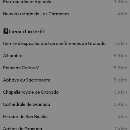
Parc aquatique Aquaola
3.5 km
Nouveau stade de Los Cármenes
4 km
Lieux d'intérêt
Centre d'expositions et de conférences de Granada
5.1 km
Alhambra
5.3 km
Palais de Carlos V
5.5 km
Abbaye du Sacromonte
5.6 km
Chapelle royale de Granada
5.9 km
Cathédrale de Granada
5.9 km
Mirador de San Nicolas
6 km
Arènes de Granada
7.4 km