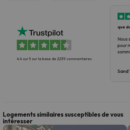
que du
Nous 
pour 
somme
4.4 sur 5 sur la base de 2239 commentaires
Sand
Logements similaires susceptibles de vous
intéresser