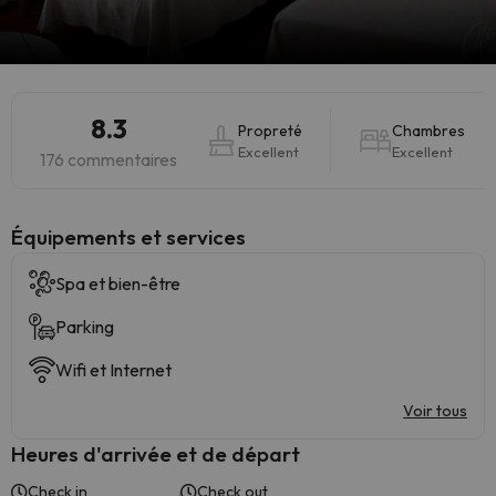
8.3
Propreté
Chambres
Excellent
Excellent
176 commentaires
​Équipements et services
Spa et bien-être
Parking
Wifi et Internet
Voir tous
Heures d'arrivée et de départ
Check in
Check out