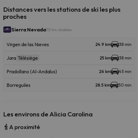
Distances vers les stations de ski les plus
proches
Sierra Nevada
112 km skiables
Virgen de las Nieves
24.9 km
38 min
Jara
Télésiège
25 km
38 min
Pradollano (Al-Andalus)
26 km
43 min
Borreguiles
28.5 km
50 min
Les environs de Alicia Carolina
A proximité