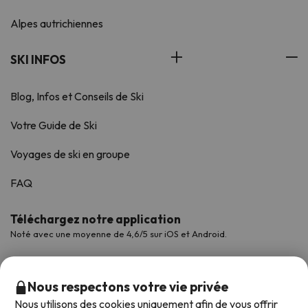
Alpes autrichiennes
SKI INFOS
Blog, Infos et Conseils de Ski
Votre Guide de Ski
Voyages de ski en groupe
FAQ
Téléchargez notre application
Noté avec une moyenne de 4,6/5 sur iOS et Android.
Nous respectons votre vie privée
Nous utilisons des cookies uniquement afin de vous offrir