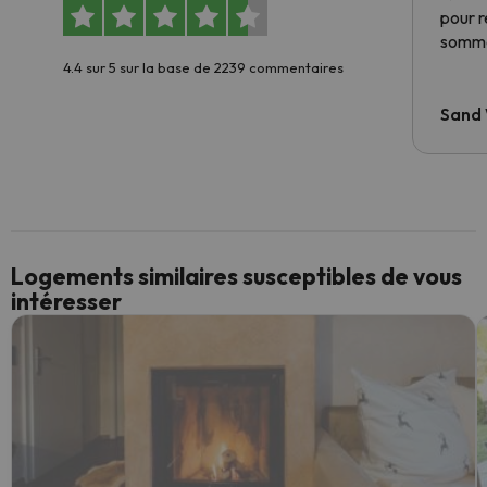
pour 
somme
4.4 sur 5 sur la base de 2239 commentaires
Sand
Logements similaires susceptibles de vous
intéresser