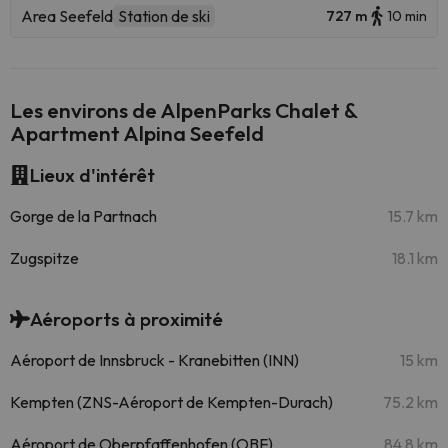
Area Seefeld
Station de ski
727 m
10 min
Les environs de AlpenParks Chalet &
Apartment Alpina Seefeld
Lieux d'intérêt
Gorge de la Partnach
15.7 km
Zugspitze
18.1 km
Aéroports à proximité
Aéroport de Innsbruck - Kranebitten (INN)
15 km
Kempten (ZNS-Aéroport de Kempten-Durach)
75.2 km
Aéroport de Oberpfaffenhofen (OBF)
84.8 km