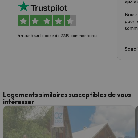
que du
Nous 
pour 
somme
4.4 sur 5 sur la base de 2239 commentaires
Sand
Logements similaires susceptibles de vous
intéresser