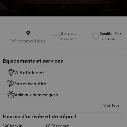
9
Services
Qualité-Prix
Excellent
Excellent
169 commentaires
​Équipements et services
Wifi et Internet
Spa et bien-être
Animaux domestiques
Voir tous
Heures d'arrivée et de départ
Check in
Check out