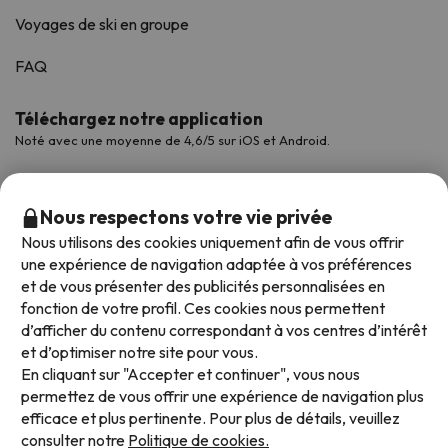
Voyages de ski en groupe
FAQ
Téléchargez notre application
Noté avec une moyenne de 4,6/5 sur iOS et Android.
Nous respectons votre vie privée
Nous utilisons des cookies uniquement afin de vous offrir
une expérience de navigation adaptée à vos préférences
et de vous présenter des publicités personnalisées en
fonction de votre profil. Ces cookies nous permettent
d’afficher du contenu correspondant à vos centres d’intérêt
et d’optimiser notre site pour vous.
Modes de paiement disponibles
En cliquant sur "Accepter et continuer", vous nous
permettez de vous offrir une expérience de navigation plus
efficace et plus pertinente. Pour plus de détails, veuillez
consulter notre
Politique de cookies.