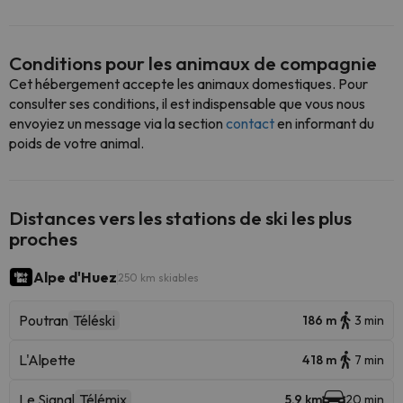
Conditions pour les animaux de compagnie
Cet hébergement accepte les animaux domestiques. Pour
consulter ses conditions, il est indispensable que vous nous
envoyiez un message via la section
contact
en informant du
poids de votre animal.
Distances vers les stations de ski les plus
proches
Alpe d'Huez
250 km skiables
Poutran
Téléski
186 m
3 min
L'Alpette
418 m
7 min
Le Signal
Télémix
5.9 km
20 min