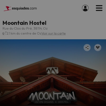
Moontain Hostel
Rue du Clos du Pré, 38114, Oz
2.1 km du centre de Oz
Voir sur la carte