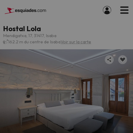
Hostal Lola
Mendigatxa, 17, 31417, Isaba
162.2 m du centre de Isaba
Voir sur la carte