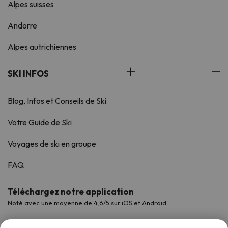
Alpes suisses
Andorre
Alpes autrichiennes
SKI INFOS
Blog, Infos et Conseils de Ski
Votre Guide de Ski
Voyages de ski en groupe
FAQ
Téléchargez notre application
Noté avec une moyenne de 4,6/5 sur iOS et Android.