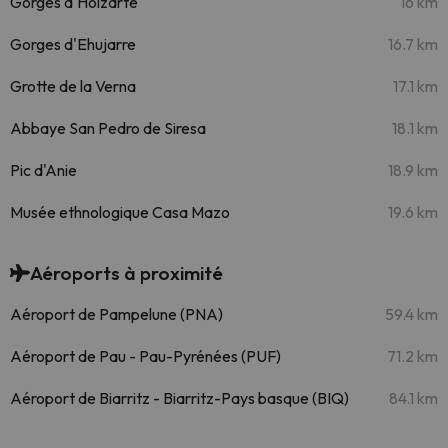
Gorges d'Holzarté
16 km
Gorges d'Ehujarre
16.7 km
Grotte de la Verna
17.1 km
Abbaye San Pedro de Siresa
18.1 km
Pic d'Anie
18.9 km
Musée ethnologique Casa Mazo
19.6 km
Aéroports à proximité
Aéroport de Pampelune (PNA)
59.4 km
Aéroport de Pau - Pau-Pyrénées (PUF)
71.2 km
Aéroport de Biarritz - Biarritz-Pays basque (BIQ)
84.1 km