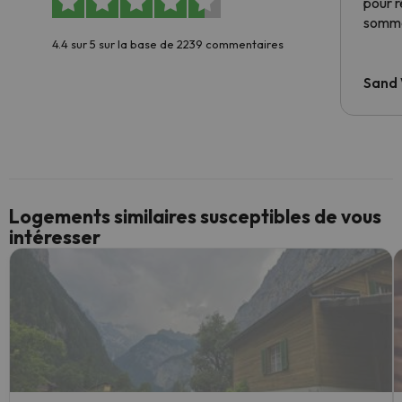
pour 
somme
4.4 sur 5 sur la base de 2239 commentaires
Sand
Logements similaires susceptibles de vous
intéresser