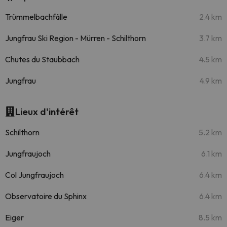
Trümmelbachfälle
2.4 km
Jungfrau Ski Region - Mürren - Schilthorn
3.7 km
Chutes du Staubbach
4.5 km
Jungfrau
4.9 km
Lieux d'intérêt
Schilthorn
5.2 km
Jungfraujoch
6.1 km
Col Jungfraujoch
6.4 km
Observatoire du Sphinx
6.4 km
Eiger
8.5 km