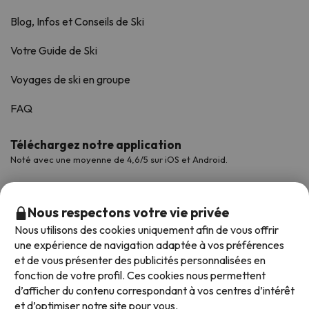
Blog, Infos et Conseils de Ski
Votre Guide de Ski
Voyages de ski en groupe
FAQ
Téléchargez notre application
Noté avec une moyenne de 4,6/5 sur iOS et Android.
Nous respectons votre vie privée
Nous utilisons des cookies uniquement afin de vous offrir
une expérience de navigation adaptée à vos préférences
et de vous présenter des publicités personnalisées en
fonction de votre profil. Ces cookies nous permettent
d’afficher du contenu correspondant à vos centres d’intérêt
et d’optimiser notre site pour vous.
Modes de paiement disponibles