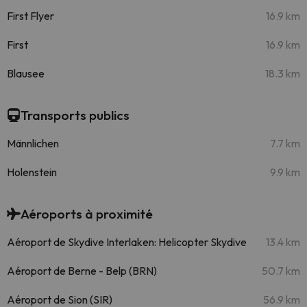
First Flyer
16.9 km
First
16.9 km
Blausee
18.3 km
Transports publics
Männlichen
7.7 km
Holenstein
9.9 km
Aéroports à proximité
Aéroport de Skydive Interlaken: Helicopter Skydive
13.4 km
Aéroport de Berne - Belp (BRN)
50.7 km
Aéroport de Sion (SIR)
56.9 km