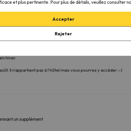
ficace et plus pertinente. Pour plus de détails, veuillez consulter n
Accepter
Rejeter
ement en hiver.
n hiver.
 août. Il n'appartient pas à l'hôtel mais vous pourrez y accéder :-)
.
yennant un supplément