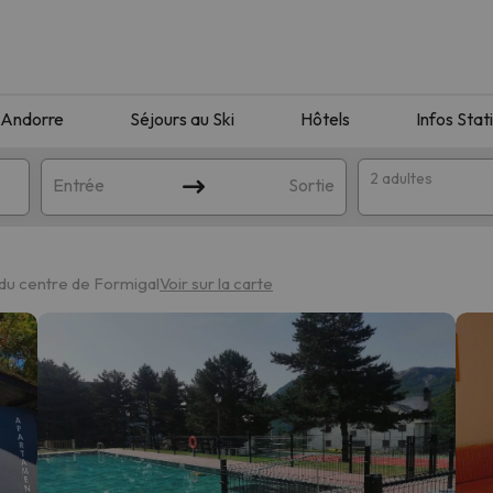
Andorre
Séjours au Ski
Hôtels
Infos Stat
2 adultes
Entrée
Sortie
du centre de Formigal
Voir sur la carte
orrespondant à votre recherche. Essayez de modifier la destinatio