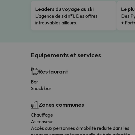
Leaders du voyage au ski
Le pl
L'agence de ski n°1. Des offres
Des Py
introuvables ailleurs.
+ Forfa
Equipements et services
Restaurant
Bar
Snack bar
Zones communes
Chauffage
Ascenseur
Accès aux personnes à mobilité réduite dans les
espaces communs (pas de salle de bain adaptée