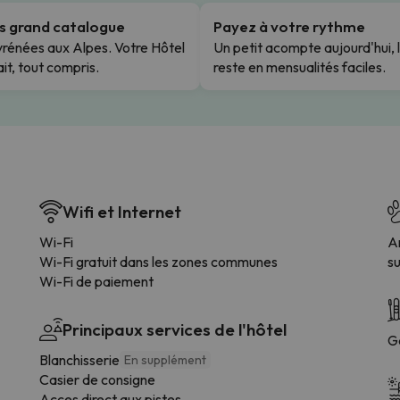
us grand catalogue
Payez à votre rythme
rénées aux Alpes. Votre Hôtel
Un petit acompte aujourd'hui, 
it, tout compris.
reste en mensualités faciles.
Wifi et Internet
Wi-Fi
A
Wi-Fi gratuit dans les zones communes
s
Wi-Fi de paiement
Principaux services de l'hôtel
G
Blanchisserie
En supplément
Casier de consigne
Acces direct aux pistes