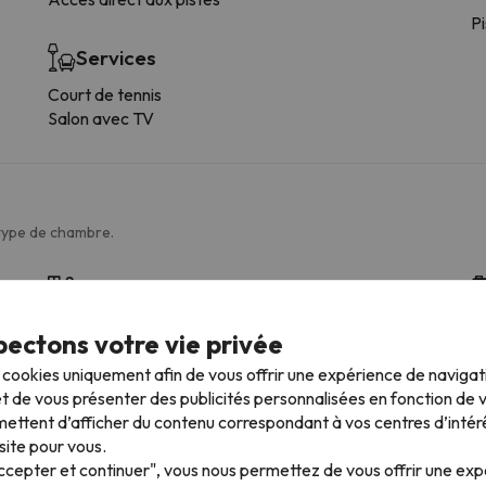
Pi
Services
Court de tennis
Salon avec TV
 type de chambre.
Salle de bains
WC
Li
ectons votre vie privée
Douche ou baignoire
De
s cookies uniquement afin de vous offrir une expérience de naviga
R
t de vous présenter des publicités personnalisées en fonction de vo
C
ettent d’afficher du contenu correspondant à vos centres d’intér
M
site pour vous.
Us
Accepter et continuer", vous nous permettez de vous offrir une ex
Cu