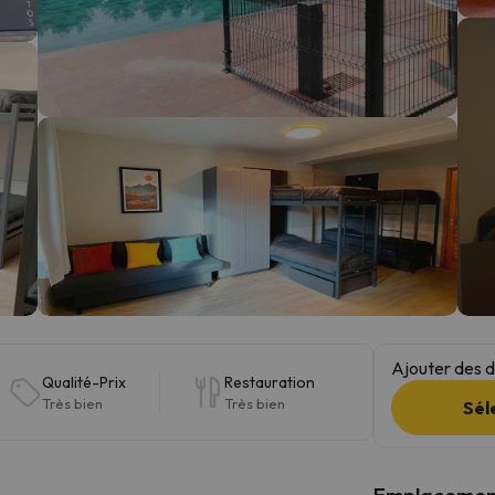
s qu'il aura retrouvé sa boussole, il reviendra.
Ajouter des da
Qualité-Prix
Restauration
Très bien
Très bien
Sél
Emplacemen