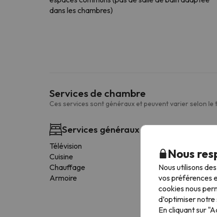
dans les chambres)
Services de chambre
Ces services sont généraux et peuvent varier selon le
Services généraux des chambres
Télévision
Nous resp
Cuisine
Nous utilisons de
Chauffage
vos préférences e
Armoire
cookies nous perm
d’optimiser notre 
En cliquant sur "