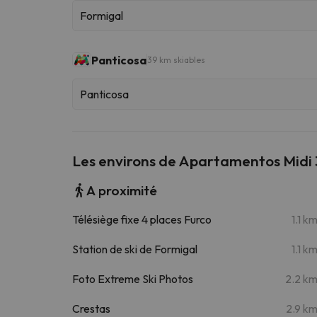
Formigal
Panticosa
39 km skiables
Panticosa
Les environs de Apartamentos Midi
A proximité
Télésiège fixe 4 places Furco
1.1 k
Station de ski de Formigal
1.1 k
Foto Extreme Ski Photos
2.2 k
Crestas
2.9 k