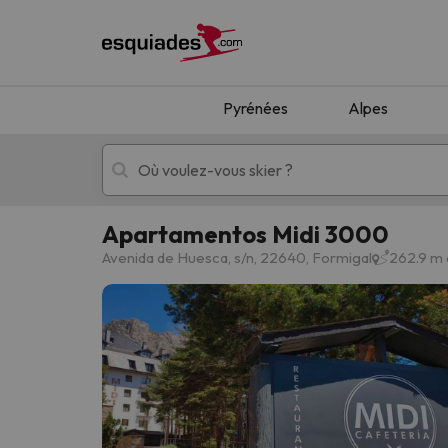
Pyrénées
Alpes
Apartamentos Midi 3000
Séjours au ski
Séjours montagne
Avenida de Huesca, s/n, 22640, Formigal
262.9 m 
Oups, nous n'avons pas trouvé de résultats c