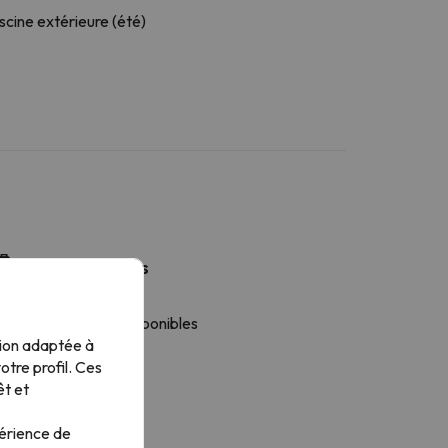
scine extérieure (été)
Plus de services
nge de lit disponible
s serviettes sont disponibles
tion adaptée à
éfrigérateur
tre profil. Ces
afetière
êt et
icro-ondes
tensiles de cuisine
périence de
isinières