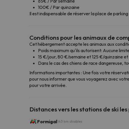
65€ / Par semaine
100€ / Par quinzaine
Il est indispensable de réserver la place de parki
Conditions pour les animaux de co
Cet hébergement accepte les animaux aux conditio
Poids maximum qu'ils autorisent: Aucune limite
15 €/jour, 80 €/semaine et 125 €/quinzaine e
Dans le cas des chiens de race dangereuse, tous
Informations importantes : Une fois votre réservat
pour nous informer que vous voyagerez avec votre 
pour votre arrivée.
Distances vers les stations de ski les
Formigal
143 km skiables