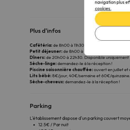
navigation plus ef
cookies.
Plus d'infos
Cafétéria:
de 8h00 à 11h30 et de 16h00 à 23h30.
Petit déjeuner:
de 8h00 à 10h00. Disponible uniqu
Dîners:
de 20h00 à 22h30. Disponible uniquement e
Sèche-linge:
demandez-le à la réception !
Piscine saisonnière chauffée:
ouvert en juillet et
Lits bébé:
8€/jour, 40€/semaine et 60€/quinzaine
Sèche-cheveux:
demandez-le à la réception !
Parking
L'établissement dispose d'un parking couvert mo
12.5€ / Par nuit