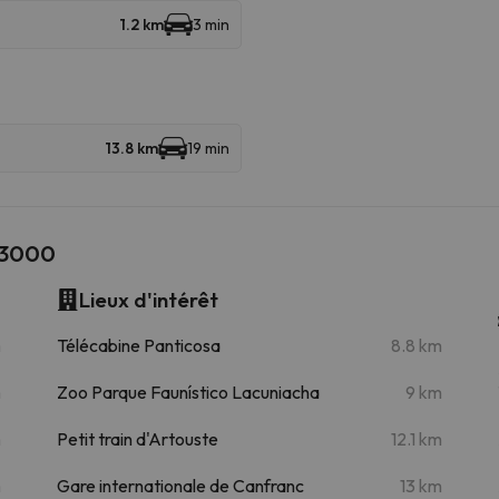
1.2 km
3 min
13.8 km
19 min
 3000
Lieux d'intérêt
m
Télécabine Panticosa
8.8 km
m
Zoo Parque Faunístico Lacuniacha
9 km
m
Petit train d'Artouste
12.1 km
m
Gare internationale de Canfranc
13 km