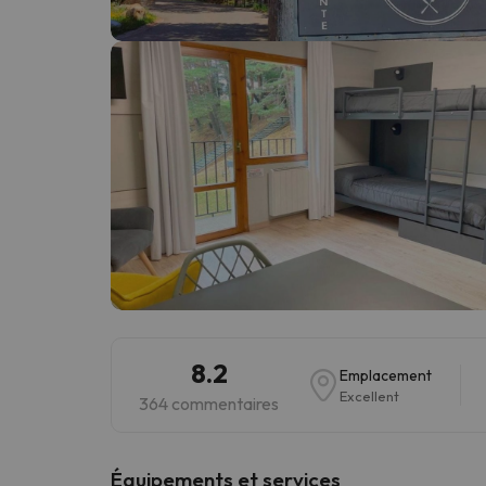
Il semble que notre chercheur se soit égaré. Dè
8.2
Emplacement
Excellent
364 commentaires
​Équipements et services