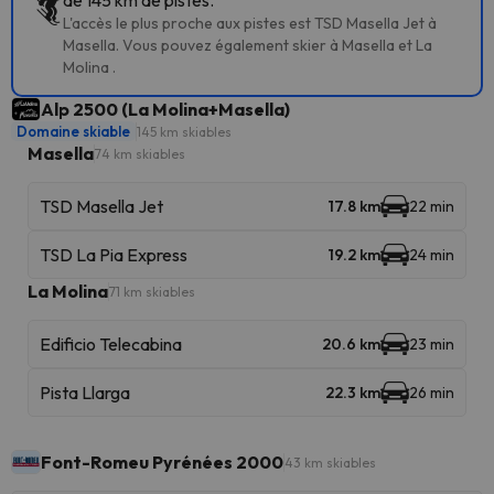
de 145 km de pistes.
L'accès le plus proche aux pistes est TSD Masella Jet à
Masella. Vous pouvez également skier à Masella et La
Molina .
Alp 2500 (La Molina+Masella)
Domaine skiable
145 km skiables
Masella
74 km skiables
TSD Masella Jet
17.8 km
22 min
TSD La Pia Express
19.2 km
24 min
La Molina
71 km skiables
Edificio Telecabina
20.6 km
23 min
Pista Llarga
22.3 km
26 min
Font-Romeu Pyrénées 2000
43 km skiables