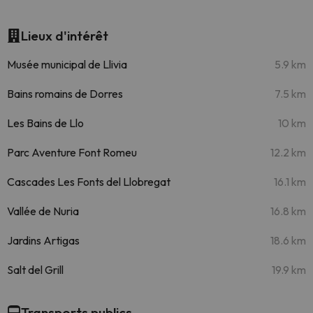
Lieux d'intérêt
Musée municipal de Llivia
5.9 km
Bains romains de Dorres
7.5 km
Les Bains de Llo
10 km
Parc Aventure Font Romeu
12.2 km
Cascades Les Fonts del Llobregat
16.1 km
Vallée de Nuria
16.8 km
Jardins Artigas
18.6 km
Salt del Grill
19.9 km
Transports publics