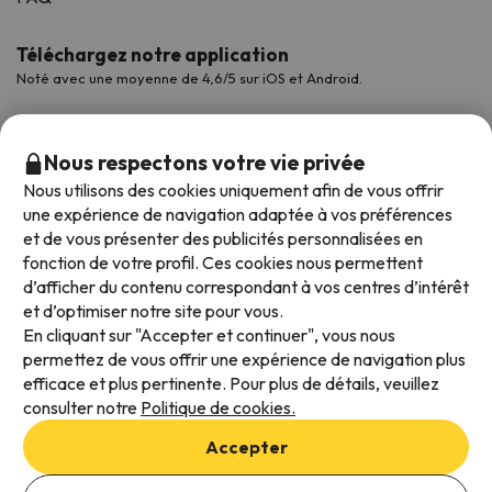
Téléchargez notre application
Noté avec une moyenne de 4,6/5 sur iOS et Android.
Nous respectons votre vie privée
Nous utilisons des cookies uniquement afin de vous offrir
une expérience de navigation adaptée à vos préférences
et de vous présenter des publicités personnalisées en
fonction de votre profil. Ces cookies nous permettent
d’afficher du contenu correspondant à vos centres d’intérêt
et d’optimiser notre site pour vous.
Modes de paiement disponibles
En cliquant sur "Accepter et continuer", vous nous
permettez de vous offrir une expérience de navigation plus
efficace et plus pertinente. Pour plus de détails, veuillez
consulter notre
Politique de cookies.
Conditions générales d'utilisation
Accepter
Protection des données
Ajouter des dates pour vérifier la disponibilité