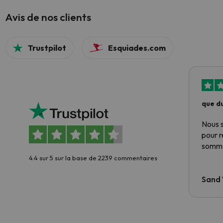
Avis de nos clients
Trustpilot
Esquiades.com
que du
Nous 
pour 
somme
4.4 sur 5 sur la base de 2239 commentaires
Sand