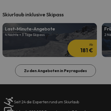
Skiurlaub inklusive Skipass
Last-Minute-Angebote
Fr
4 Nächte + 3 Tage Skipass
2 Nä
Ab
181 €
Zu den Angeboten in Peyragudes
Seit 24 die Experten rund um Skiurlaub