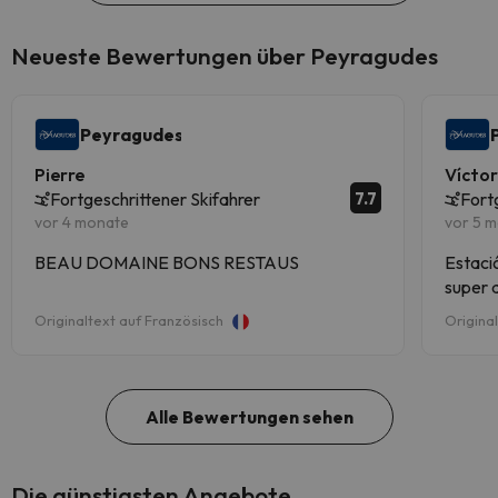
Neueste Bewertungen über Peyragudes
Peyragudes
Pierre
Vícto
7.7
Fortgeschrittener Skifahrer
Fort
vor 4 monate
vor 5 
BEAU DOMAINE BONS RESTAUS
Estaci
super 
masific
Originaltext auf Französisch
Origina
azules
Alle Bewertungen sehen
Die günstigsten Angebote