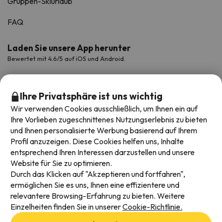
Gruppen-Skiurlaub
FAQ
Laden Sie unsere App herunter
Bewertet mit 4.6/5 auf iOS und Android.
Ihre Privatsphäre ist uns wichtig
Wir verwenden Cookies ausschließlich, um Ihnen ein auf
Ihre Vorlieben zugeschnittenes Nutzungserlebnis zu bieten
und Ihnen personalisierte Werbung basierend auf Ihrem
Profil anzuzeigen. Diese Cookies helfen uns, Inhalte
entsprechend Ihren Interessen darzustellen und unsere
Website für Sie zu optimieren.
Verfügbare Zahlungsarten
Durch das Klicken auf "Akzeptieren und fortfahren",
ermöglichen Sie es uns, Ihnen eine effizientere und
relevantere Browsing-Erfahrung zu bieten. Weitere
Einzelheiten finden Sie in unserer
Cookie-Richtlinie.