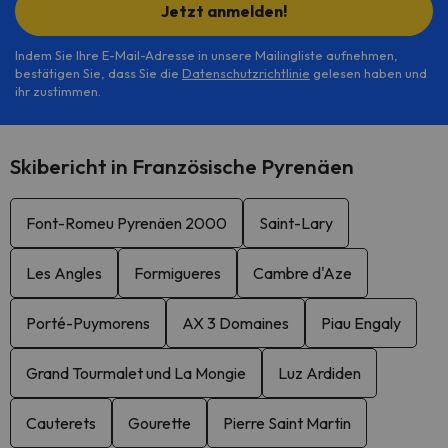
Jetzt anmelden!
Indem Sie Ihre E-Mail-Adresse in unsere Mailingliste aufnehmen,
bestätigen Sie, dass Sie die
Datenschutzrichtlinie
gelesen haben und
ihr zustimmen.
Skibericht in Französische Pyrenäen
Font-Romeu Pyrenäen 2000
Saint-Lary
Les Angles
Formigueres
Cambre d'Aze
Porté-Puymorens
AX 3 Domaines
Piau Engaly
Grand Tourmalet und La Mongie
Luz Ardiden
Cauterets
Gourette
Pierre Saint Martin