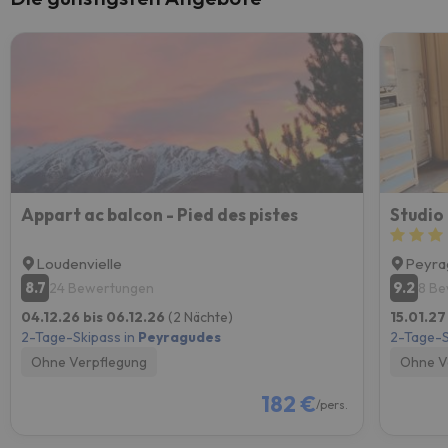
Appart ac balcon - Pied des pistes
Loudenvielle
Peyra
8.7
9.2
24 Bewertungen
8 B
04.12.26 bis 06.12.26
(2 Nächte)
15.01.27
2-Tage-Skipass in
Peyragudes
2-Tage-S
Ohne Verpflegung
Ohne V
182 €
/pers.