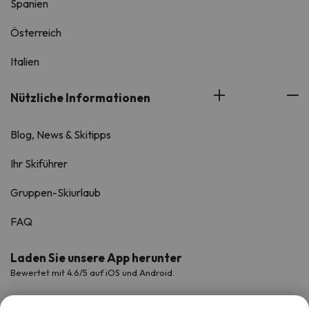
Spanien
Österreich
Italien
Nützliche Informationen
Blog, News & Skitipps
Ihr Skiführer
Gruppen-Skiurlaub
FAQ
Laden Sie unsere App herunter
Bewertet mit 4.6/5 auf iOS und Android.