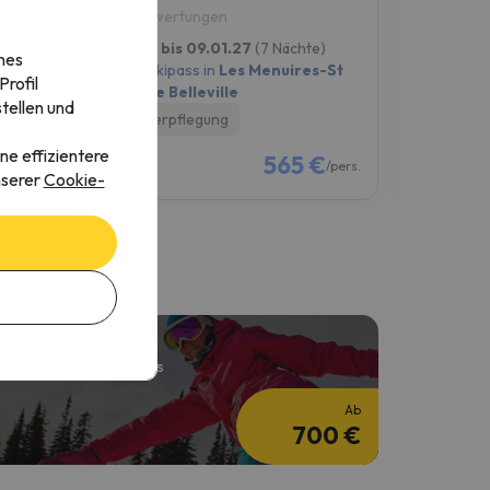
8.5
7.9
4 Bewertungen
8 Bewe
)
02.01.27 bis 09.01.27
(7 Nächte)
09.01.27 b
nes
s-St
6-Tage-Skipass in
Les Menuires-St
6-Tage-Skip
rofil
Martin de Belleville
Martin de B
tellen und
Ohne Verpflegung
Ohne Verp
ne effizientere
€
565 €
/pers.
/pers.
nserer
Cookie-
interferien
 Nächte + 6 Tage Skipass
Ab
700 €