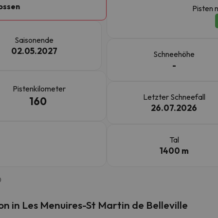
ossen
Pisten 
erirrt. Sobald er seinen Kompass gefunden hat, wird er zurück sein.
Saisonende
02.05.2027
Schneehöhe
-
Pistenkilometer
Letzter Schneefall
160
26.07.2026
Tal
1400 m
0
 in Les Menuires-St Martin de Belleville