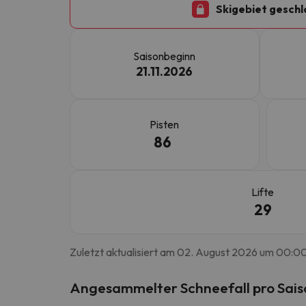
Skigebiet geschl
Es sieht so aus, als hätte sich unser Sucher v
Saisonbeginn
21.11.2026
Pisten
86
Lifte
29
Zuletzt aktualisiert am 02. August 2026 um 00:0
Angesammelter Schneefall pro Saison