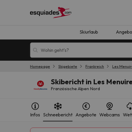
Skiurlaub
Angebo
Homepage
Skigebiete
Frankreich
Les Menuire
Skiurlaub
Berghotels
Skibericht in Les Menuire
Französische Alpen Nord
Infos
Schneebericht
Angebote
Webcams
Wet
Oops, wir haben keine Ergebnisse gefunden, d