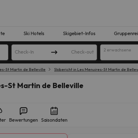
te
Ski Hotels
Skigebiet-Infos
Gruppenre
2 erwachsene
Check-In
Check-out
s-St Martin de Belleville
Skibericht in Les Menuires-St Martin de Bellev
s-St Martin de Belleville
ter
Bewertungen
Saisondaten
ie Ihrer Suche entsprechen. Versuchen Sie, das Ziel zu ändern.