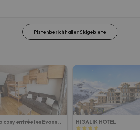
Pistenbericht aller Skigebiete
Studio cosy entrée les Evons Résidence Le BRELIN
HIGALIK HOTEL
t-Martin-de-Belleville
Les Menuires