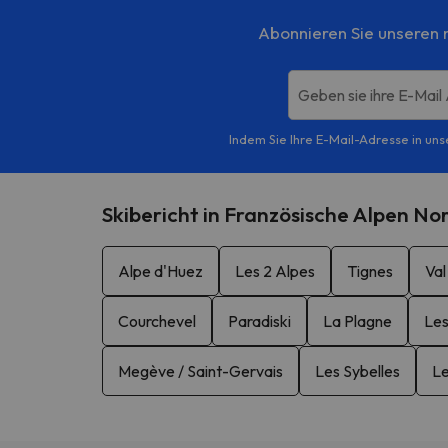
Abonnieren Sie unseren m
Geben sie ihre E-Mail
Indem Sie Ihre E-Mail-Adresse in uns
Skibericht in Französische Alpen No
Alpe d'Huez
Les 2 Alpes
Tignes
Val
Courchevel
Paradiski
La Plagne
Les
Megève / Saint-Gervais
Les Sybelles
Le