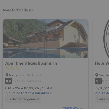
Avec forfait de ski
Apartmenthaus Rosmarin
Haus W
Neustift im Stubaital
Neusti
8.8
9.1
1123 commentaires
107 
04/12/26 à 06/12/26
(2 nuits)
15/01/27
2 jours de forfait à
Innsbruck
2 jours d
Seulement logement
Seulem
253 €
/pers.