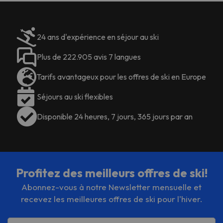
de toilette gratuits.
aéroport gratuite (vers et depuis
l'aéroport) et le parking gratuit.
</p> <p>
Des frais supplémentaires peuvent
24 ans d'expérience en séjour au ski
s'appliquer pour certains
Certains des services proposés
équipements. Veuillez vérifier les
peuvent être payants. Veuillez
Plus de 222.905 avis 7 langues
tarifs directement auprès de
vérifier les tarifs directement
Tarifs avantageux pour les offres de ski en Europe
l'établissement. L'établissement
auprès de l'établissement.
peut modifier son service de
L'hébergement peut modifier la
Séjours au ski flexibles
restauration en fonction des
façon dont il propose ses services
besoins. Ces informations peuvent
de restauration en fonction des
Disponible 24 heures, 7 jours, 365 jours par an
être modifiées par l'établissement.
besoins. Ces informations sont
susceptibles d'être modifiées par
l'hébergement.
Profitez des meilleurs offres de ski!
Abonnez-vous à notre Newsletter mensuelle et
recevez les meilleures offres de ski pour l'hiver.