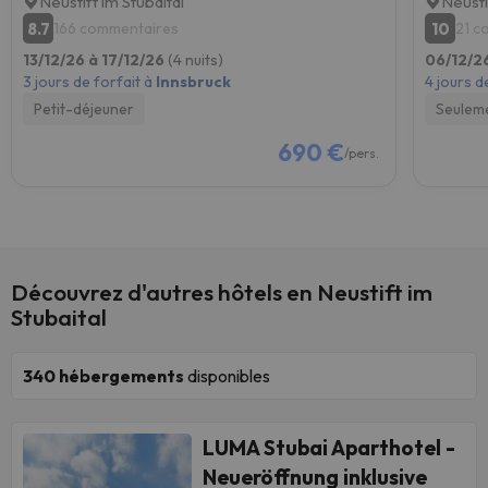
Neustift im Stubaital
Neusti
8.7
10
166 commentaires
21 c
13/12/26 à 17/12/26
(4 nuits)
06/12/26
3 jours de forfait à
Innsbruck
4 jours d
Petit-déjeuner
Seulem
690 €
/pers.
Découvrez d'autres hôtels en Neustift im
Stubaital
340
hébergements
disponibles
LUMA Stubai Aparthotel -
Neueröffnung inklusive