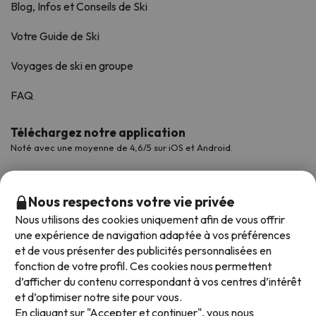
Blog, Infos et Conseils de Ski
Votre Guide de Ski
Voyages de ski en groupe
FAQ
Téléchargez notre application
Noté avec une moyenne de 4,6/5 sur iOS et Android.
Nous respectons votre vie privée
Nous utilisons des cookies uniquement afin de vous offrir
une expérience de navigation adaptée à vos préférences
et de vous présenter des publicités personnalisées en
fonction de votre profil. Ces cookies nous permettent
d’afficher du contenu correspondant à vos centres d’intérêt
et d’optimiser notre site pour vous.
Modes de paiement disponibles
En cliquant sur "Accepter et continuer", vous nous