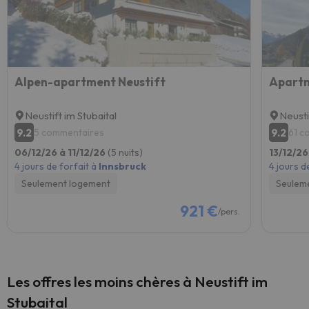
Alpen-apartment Neustift
Apart
Neustift im Stubaital
Neusti
9.2
9.2
5 commentaires
61 c
06/12/26 à 11/12/26
(5 nuits)
13/12/26
4 jours de forfait à
Innsbruck
4 jours d
Seulement logement
Seulem
921 €
/pers.
Les offres les moins chères à Neustift im
Stubaital