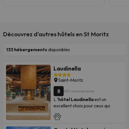
Découvrez d'autres hôtels en St Moritz
133
hébergements
disponibles
Laudinella
Saint-Moritz
8
650 commentaires
L
'hôtel Laudinella
est un
excellent choix pour ceux qui
recherchent le confort, l'espace et
des services complets à
Saint-
Moritz
, l'une des destinations