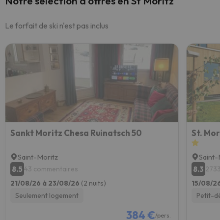
Notre sélection d'offres en St Moritz
Le forfait de ski n'est pas inclus
Sankt Moritz Chesa Ruinatsch 50
St. Mor
Saint-Moritz
Saint-
8.5
8.3
43 commentaires
2733
21/08/26 à 23/08/26
(2 nuits)
15/08/2
Seulement logement
Petit-d
384 €
/pers.