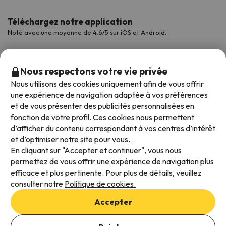
Téléchargez notre application
Noté avec une moyenne de 4,6/5 sur iOS et Android.
Nous respectons votre vie privée
Nous utilisons des cookies uniquement afin de vous offrir
une expérience de navigation adaptée à vos préférences
et de vous présenter des publicités personnalisées en
fonction de votre profil. Ces cookies nous permettent
d’afficher du contenu correspondant à vos centres d’intérêt
et d’optimiser notre site pour vous.
Modes de paiement disponibles
En cliquant sur "Accepter et continuer", vous nous
permettez de vous offrir une expérience de navigation plus
efficace et plus pertinente. Pour plus de détails, veuillez
consulter notre
Politique de cookies.
Conditions générales d'utilisation
Accepter
Protection des données
Politique en matière de cookies