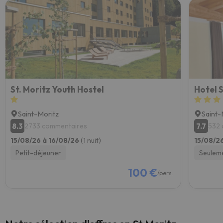
St. Moritz Youth Hostel
Hotel S
Saint-Moritz
Saint-
8.3
7.7
2733 commentaires
532 
15/08/26 à 16/08/26
(1 nuit)
15/08/2
Petit-déjeuner
Seulem
100 €
/pers.