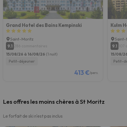
Grand Hotel des Bains Kempinski
Kulm Ho
Saint-Moritz
Saint-
9.1
9.1
286 commentaires
107 
15/08/26 à 16/08/26
(1 nuit)
15/08/2
Petit-déjeuner
Petit-d
413 €
/pers.
Les offres les moins chères à St Moritz
Le forfait de ski n'est pas inclus