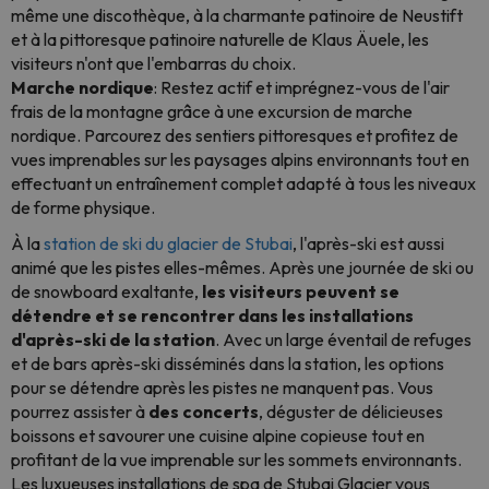
même une discothèque, à la charmante patinoire de Neustift
et à la pittoresque patinoire naturelle de Klaus Äuele, les
visiteurs n'ont que l'embarras du choix.
Marche nordique
: Restez actif et imprégnez-vous de l'air
frais de la montagne grâce à une excursion de marche
nordique. Parcourez des sentiers pittoresques et profitez de
vues imprenables sur les paysages alpins environnants tout en
effectuant un entraînement complet adapté à tous les niveaux
de forme physique.
À la
station de ski du glacier de Stubai
, l'après-ski est aussi
animé que les pistes elles-mêmes. Après une journée de ski ou
de snowboard exaltante,
les visiteurs peuvent se
détendre et se rencontrer dans les installations
d'après-ski de la station
. Avec un large éventail de refuges
et de bars après-ski disséminés dans la station, les options
pour se détendre après les pistes ne manquent pas. Vous
pourrez assister à
des concerts
, déguster de délicieuses
boissons et savourer une cuisine alpine copieuse tout en
profitant de la vue imprenable sur les sommets environnants.
Les luxueuses installations de spa de Stubai Glacier vous