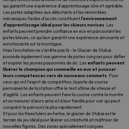
qui garantit une expérience d'apprentissage sûre et agréable.
Les pistes adaptées aux débutants et les remontées
mécaniques faciles d'accès constituent
l'environnement
d'apprentissage idéal pour les skieurs novices
. Les
enfants peuvent prendre confiance en eux en parcourant les
pistes bleues, ce qui leur garantit une expérience amusante et
enrichissante sur la montagne.
Mais l'excitation ne s'arrête pas là - le Glacier de Stubai
possède également une gamme de pistes conçues pour défier
et inspirer les jeunes passionnés de ski. Les
enfants peuvent
libérer le champion qui sommeille en eux et pousser
leurs compétences vers de nouveaux sommets
. Pour
ceux qui ont l'esprit de compétition, la piste de course
permanente de la station offre le test ultime de vitesse et
d'agilité. Les enfants peuvent faire la course contre la montre
et se mesurer à leurs amis et à leur famille pour voir qui peut
conquérir le parcours le plus rapidement.
Et pour les freestylers en herbe, le glacier de Stubai est le
terrain de jeu idéal pour libérer sa créativité et maîtriser de
nouvelles figures. Des zones spécialement conçues