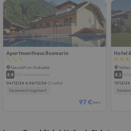
Apartmenthaus Rosmarin
Hotel 
Neustift im Stubaital
Telfes
8.8
8.2
1123 commentaires
1406
04/12/26 à 06/12/26
(2 nuits)
11/12/26
Seulement logement
Seulem
97 €
/pers.