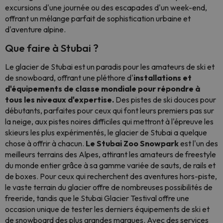
excursions d'une journée ou des escapades d'un week-end,
offrant un mélange parfait de sophistication urbaine et
d'aventure alpine.
Que faire à Stubai ?
Le glacier de Stubai est un paradis pour les amateurs de ski et
de snowboard, offrant une pléthore d'
installations et
d'équipements de classe mondiale pour répondre à
tous les niveaux d'expertise.
Des pistes de ski douces pour
débutants, parfaites pour ceux qui font leurs premiers pas sur
la neige, aux pistes noires difficiles qui mettront à l'épreuve les
skieurs les plus expérimentés, le glacier de Stubai a quelque
chose à offrir à chacun.
Le Stubai Zoo Snowpark
est l'un des
meilleurs terrains des Alpes, attirant les amateurs de freestyle
du monde entier grâce à sa gamme variée de sauts, de rails et
de boxes. Pour ceux qui recherchent des aventures hors-piste,
le vaste terrain du glacier offre de nombreuses possibilités de
freeride, tandis que le Stubai Glacier Testival offre une
occasion unique de tester les derniers équipements de ski et
de snowboard des plus grandes marques. Avec des services