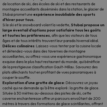
de location de ski, des écoles de ski et des restaurants de
montagne accueillants disséminés dans la station, le glacier de
Stubai promet une
expérience inoubliable des sports
d'hiver pour tous.
Si le ski et le snowboard volent la vedette,
Stubai propose un
large éventail d'options pour satisfaire tous les goûts
et toutes les préférences
, afin que les visiteurs de tous
âges et de tous intérêts trouvent leur paradis hivernal idéal.
Délices culinaires
: Laissez-vous tenter par la cuisine locale
et détendez-vous dans des tavernes de montagne
accueillantes, ou offrez-vous une expérience gastronomique
exquise dans le plus haut restaurant du monde, qui bénéficie
de la prestigieuse classification Gault-Millau. Savourez des
plats alléchants tout en profitant de vues panoramiques à
couper le souffle.
Exploration d'une grotte de glace
: Découvrez un joyau
caché qui ne demande qu'à être exploré : la grotte de glace.
Située à 30 mètres au-dessous des pistes de ski, cette
caverne enchanteresse offre un parcours envoûtant de 200
mètres à travers des formations de glace scintillantes, offrant