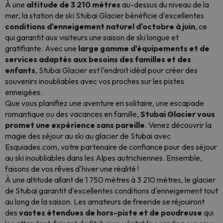
À une
altitude de 3 210 mètres
au-dessus du niveau de la
mer, la station de ski Stubai Glacier bénéficie d'excellentes
conditions d'enneigement naturel d'octobre à juin
, ce
qui garantit aux visiteurs une saison de ski longue et
gratifiante. Avec une
large gamme d'équipements et de
services adaptés aux besoins des familles et des
enfants
, Stubai Glacier est l'endroit idéal pour créer des
souvenirs inoubliables avec vos proches sur les pistes
enneigées.
Que vous planifiez une aventure en solitaire, une escapade
romantique ou des vacances en famille,
Stubai Glacier vous
promet une expérience sans pareille
. Venez découvrir la
magie des séjour au ski au glacier de Stubai avec
Esquiades.com, votre partenaire de confiance pour des séjour
au ski inoubliables dans les Alpes autrichiennes. Ensemble,
faisons de vos rêves d'hiver une réalité !
À une altitude allant de 1 750 mètres à 3 210 mètres, le glacier
de Stubai garantit d'excellentes conditions d'enneigement tout
au long de la saison. Les amateurs de freeride se réjouiront
des
vastes étendues de hors-piste et de poudreuse
qui