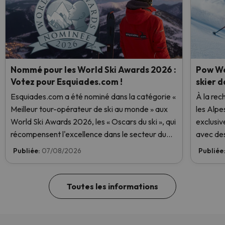
Nommé pour les World Ski Awards 2026 :
Pow We
Votez pour Esquiades.com !
skier d
Esquiades.com a été nominé dans la catégorie «
À la rec
Meilleur tour-opérateur de ski au monde » aux
les Alpe
World Ski Awards 2026, les « Oscars du ski », qui
exclusiv
récompensent l'excellence dans le secteur du
avec des
ski. Votez dès maintenant et aidez-nous à
Publiée:
07/08/2026
Publiée
atteindre la première place !
Toutes les informations