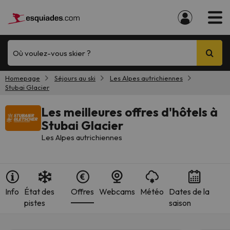
Où voulez-vous skier ?
Homepage
Séjours au ski
Les Alpes autrichiennes
Stubai Glacier
Les meilleures offres d'hôtels à
Stubai Glacier
Les Alpes autrichiennes
Info
État des
Offres
Webcams
Météo
Dates de la
pistes
saison