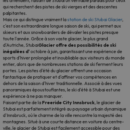
les attendent, faisant de Stubai un véritable paradis pour ceux
qui recherchent des pistes de ski vierges et des descentes
palpitantes.
Mais ce qui distingue vraiment la
station de ski Stubai Glacier
,
c'est son extraordinaire longue saison de ski, qui permet aux
skieurs et aux snowboarders de dévaler les pistes presque
toute l'année. Grâce à son vaste glacier, le plus grand
d'Autriche, Stubai
Glacier offre des possibilités de ski
inégalées d'
octobre à juin, garantissant une expérience de
sports d'hiver prolongée et inoubliable aux visiteurs du monde
entier, alors que de nombreuses stations de ski ferment leurs
portes. Les pistes d'été du glacier offrent une occasion
fantastique de pratiquer et d'affiner vos compétences en
dehors de la saison d'hiver traditionnelle. Associé à des vues
panoramiques époustouflantes, le ski d'été à Stubai est une
expérience à ne pas manquer.
Faisant partie de la
Freeride City Innsbruck
, le glacier de
Stubai est parfaitement intégré au paysage urbain dynamique
d'Innsbruck, où le charme de la ville rencontre la majesté des
montagnes. Situé à une courte distance en voiture du centre-
ville, le glacier de Stubai est facilement accessible pour des