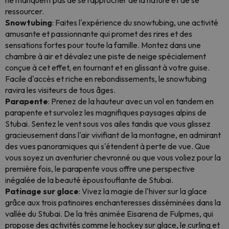
ne manquent pas de se rapprocher de la nature et de se
ressourcer.
Snowtubing
: Faites l'expérience du snowtubing, une activité
amusante et passionnante qui promet des rires et des
sensations fortes pour toute la famille. Montez dans une
chambre à air et dévalez une piste de neige spécialement
conçue à cet effet, en tournant et en glissant à votre guise.
Facile d'accès et riche en rebondissements, le snowtubing
ravira les visiteurs de tous âges.
Parapente
: Prenez de la hauteur avec un vol en tandem en
parapente et survolez les magnifiques paysages alpins de
Stubai. Sentez le vent sous vos ailes tandis que vous glissez
gracieusement dans l'air vivifiant de la montagne, en admirant
des vues panoramiques qui s'étendent à perte de vue. Que
vous soyez un aventurier chevronné ou que vous voliez pour la
première fois, le parapente vous offre une perspective
inégalée de la beauté époustouflante de Stubai.
Patinage sur glace
: Vivez la magie de l'hiver sur la glace
grâce aux trois patinoires enchanteresses disséminées dans la
vallée du Stubai. De la très animée Eisarena de Fulpmes, qui
propose des activités comme le hockey sur glace, le curling et