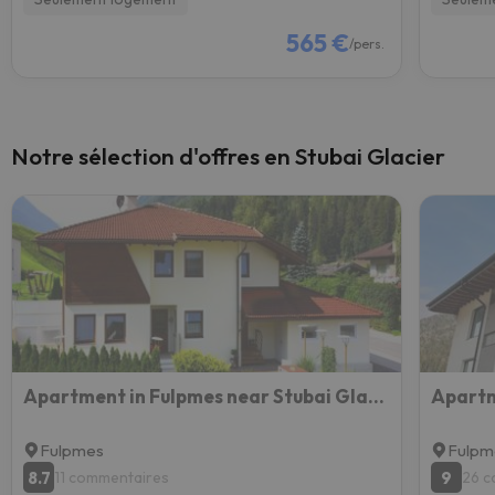
565 €
/pers.
Notre sélection d'offres en Stubai Glacier
Apartment in Fulpmes near Stubai Glacier
Apart
Fulpmes
Fulpm
8.7
9
11 commentaires
26 c