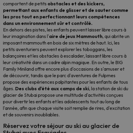
comportent de petits
obstacles et des kickers,
permettant aux enfants de glisser et de sauter comme
les pros tout en perfectionnant leurs compétences
dans un environnement sûr et contrôlé.
En dehors des pistes, les enfants peuvent laisser libre cours à
leur imagination dans l'
aire de jeux Mammouth
, qui abrite un
imposant mammouth en bois de six mètres de haut. Ici, les
petits aventuriers peuvent explorer les toboggans, les
balançoires et les obstacles à escalader, laissant libre cours à
leur créativité dans un cadre alpin magique. En outre, le BIG
Family Miniland offre encore plus d'occasions de s'amuser et
de découvrir, tandis que le parc d'aventures de Fulpmes
propose des expériences palpitantes pour les enfants de tous
âges.
Des clubs d'été aux camps de ski
, la station de ski du
glacier de Stubai propose une multitude d'activités conçues
pour divertir les enfants et les adolescents tout au long de
l'année, afin que chaque visite soit remplie de rires, d'excitation
et de souvenirs inoubliables.
Réservez votre séjour au ski au glacier de
Stubai avec Esquiades