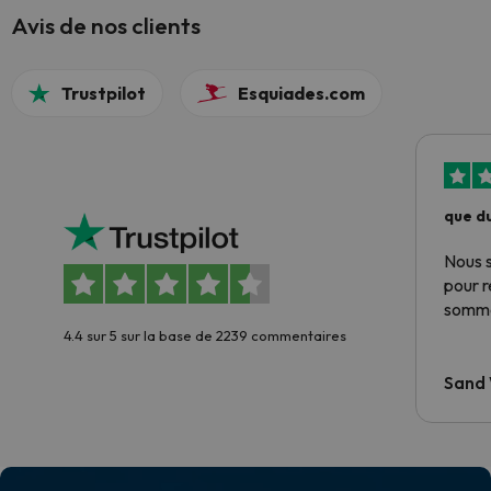
Avis de nos clients
Trustpilot
Esquiades.com
que du
Nous 
pour 
somme
4.4 sur 5 sur la base de 2239 commentaires
Sand