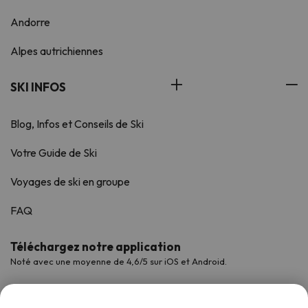
Andorre
Alpes autrichiennes
SKI INFOS
Blog, Infos et Conseils de Ski
Votre Guide de Ski
Voyages de ski en groupe
FAQ
Téléchargez notre application
Noté avec une moyenne de 4,6/5 sur iOS et Android.