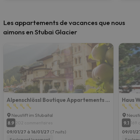
Les appartements de vacances que nous
aimons en Stubai Glacier
Alpenschlössl Boutique Appartements & Rooms
Haus W
Neustift im Stubaital
Neusti
8.9
9.1
202 commentaires
169 
09/01/27 à 16/01/27
(7 nuits)
09/01/2
Seulement logement
Seulem