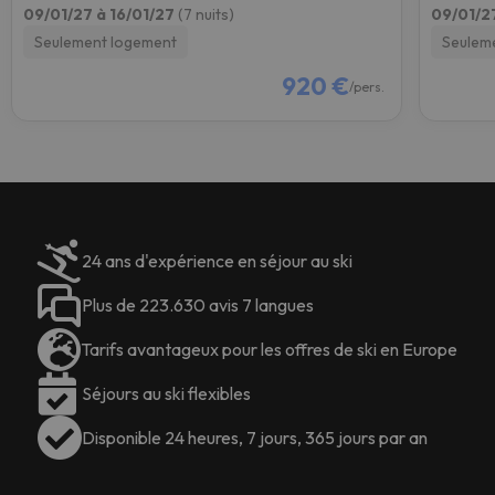
09/01/27 à 16/01/27
(7 nuits)
09/01/2
Seulement logement
Seulem
920 €
/pers.
24 ans d'expérience en séjour au ski
Plus de 223.630 avis 7 langues
Tarifs avantageux pour les offres de ski en Europe
Séjours au ski flexibles
Disponible 24 heures, 7 jours, 365 jours par an