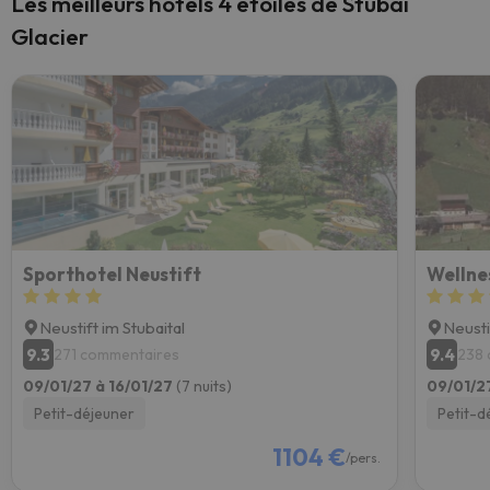
Les meilleurs hôtels 4 étoiles de Stubai
Glacier
Sporthotel Neustift
Wellne
Neustift im Stubaital
Neusti
9.3
9.4
271 commentaires
238 
09/01/27 à 16/01/27
(7 nuits)
09/01/2
Petit-déjeuner
Petit-d
1104 €
/pers.