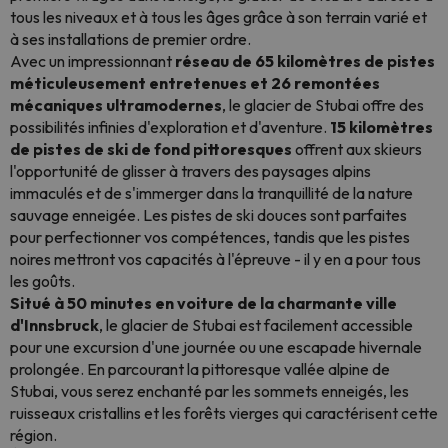
tous les niveaux et à tous les âges grâce à son terrain varié et
à ses installations de premier ordre.
Avec un impressionnant
réseau de 65 kilomètres de pistes
méticuleusement entretenues et 26 remontées
mécaniques ultramodernes
, le glacier de Stubai offre des
possibilités infinies d'exploration et d'aventure.
15 kilomètres
de pistes de ski de fond pittoresques
offrent aux skieurs
l'opportunité de glisser à travers des paysages alpins
immaculés et de s'immerger dans la tranquillité de la nature
sauvage enneigée. Les pistes de ski douces sont parfaites
pour perfectionner vos compétences, tandis que les pistes
noires mettront vos capacités à l'épreuve - il y en a pour tous
les goûts.
Situé à 50 minutes en voiture de la charmante ville
d'Innsbruck
, le glacier de Stubai est facilement accessible
pour une excursion d'une journée ou une escapade hivernale
prolongée. En parcourant la pittoresque vallée alpine de
Stubai, vous serez enchanté par les sommets enneigés, les
ruisseaux cristallins et les forêts vierges qui caractérisent cette
région.