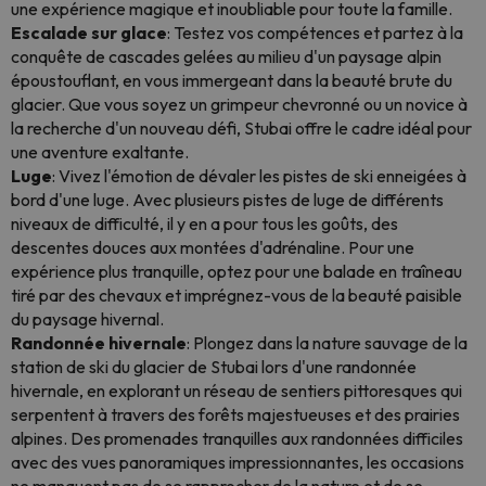
une expérience magique et inoubliable pour toute la famille.
Escalade sur glace
: Testez vos compétences et partez à la
conquête de cascades gelées au milieu d'un paysage alpin
époustouflant, en vous immergeant dans la beauté brute du
glacier. Que vous soyez un grimpeur chevronné ou un novice à
la recherche d'un nouveau défi, Stubai offre le cadre idéal pour
une aventure exaltante.
Luge
: Vivez l'émotion de dévaler les pistes de ski enneigées à
bord d'une luge. Avec plusieurs pistes de luge de différents
niveaux de difficulté, il y en a pour tous les goûts, des
descentes douces aux montées d'adrénaline. Pour une
expérience plus tranquille, optez pour une balade en traîneau
tiré par des chevaux et imprégnez-vous de la beauté paisible
du paysage hivernal.
Randonnée hivernale
: Plongez dans la nature sauvage de la
station de ski du glacier de Stubai lors d'une randonnée
hivernale, en explorant un réseau de sentiers pittoresques qui
serpentent à travers des forêts majestueuses et des prairies
alpines. Des promenades tranquilles aux randonnées difficiles
avec des vues panoramiques impressionnantes, les occasions