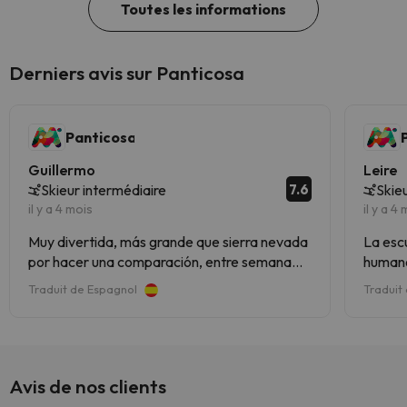
Toutes les informations
Derniers avis sur Panticosa
Panticosa
Guillermo
Leire
7.6
Skieur intermédiaire
Skie
il y a 4 mois
il y a 4
Muy divertida, más grande que sierra nevada
La escue
por hacer una comparación, entre semana
humano
vacía genial las conexiones para subir a pistas
la esta
Traduit de Espagnol
Traduit
y hay incluso otro valle entero.
las pi
Avis de nos clients