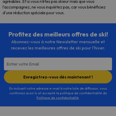
agréables. Et si vous n'êtes pas skieur mais que vous
l'accompagnez, ne vous inquiétez pas, car vous bénéficiez
d'une réduction spéciale pour vous.
Profitez des meilleurs offres de ski!
Abonnez-vous à notre Newsletter mensuelle et
recevez les meilleures offres de ski pour l'hiver.
Entrer votre Email
Enregistrez-vous dès maintenant !
En incluant votre adresse e-mail à notre liste de diffusion, vous
confirmez avoir lu et accepté la politique de confidentialité de
Politique de confidentialité
.