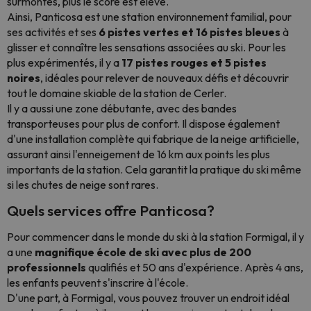
surmontés, plus le score est élevé.
Ainsi, Panticosa est une station environnement familial, pour
ses activités et ses
6 pistes vertes et 16 pistes bleues
à
glisser et connaître les sensations associées au ski. Pour les
plus expérimentés, il y a
17 pistes rouges et 5 pistes
noires
, idéales pour relever de nouveaux défis et découvrir
tout le domaine skiable de la station de Cerler.
Il y a aussi une zone débutante, avec des bandes
transporteuses pour plus de confort. Il dispose également
d'une installation complète qui fabrique de la neige artificielle,
assurant ainsi l'enneigement de 16 km aux points les plus
importants de la station. Cela garantit la pratique du ski même
si les chutes de neige sont rares.
Quels services offre Panticosa?
Pour commencer dans le monde du ski à la station Formigal, il y
a une
magnifique école de ski avec plus de 200
professionnels
qualifiés et 50 ans d'expérience. Après 4 ans,
les enfants peuvent s'inscrire à l'école.
D'une part, à Formigal, vous pouvez trouver un endroit idéal