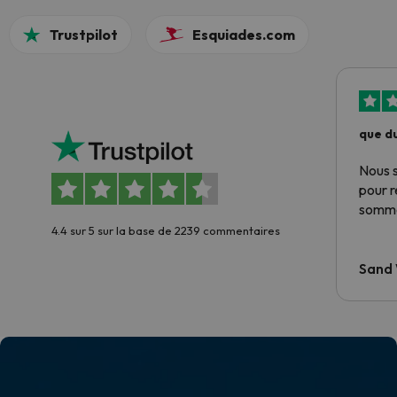
Trustpilot
Esquiades.com
que du
Nous 
pour 
somme
4.4 sur 5 sur la base de 2239 commentaires
Sand