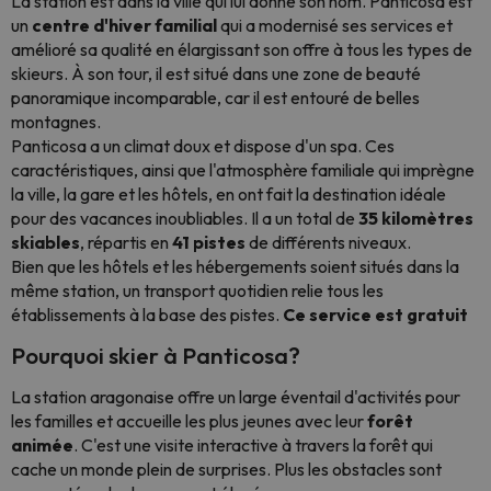
La station est dans la ville qui lui donne son nom. Panticosa est
un
centre d'hiver familial
qui a modernisé ses services et
amélioré sa qualité en élargissant son offre à tous les types de
skieurs. À son tour, il est situé dans une zone de beauté
panoramique incomparable, car il est entouré de belles
montagnes.
Panticosa a un climat doux et dispose d'un spa. Ces
caractéristiques, ainsi que l'atmosphère familiale qui imprègne
la ville, la gare et les hôtels, en ont fait la destination idéale
pour des vacances inoubliables. Il a un total de
35 kilomètres
skiables
, répartis en
41 pistes
de différents niveaux.
Bien que les hôtels et les hébergements soient situés dans la
même station, un transport quotidien relie tous les
établissements à la base des pistes.
Ce service est gratuit
Pourquoi skier à Panticosa?
La station aragonaise offre un large éventail d'activités pour
les familles et accueille les plus jeunes avec leur
forêt
animée
. C'est une visite interactive à travers la forêt qui
cache un monde plein de surprises. Plus les obstacles sont