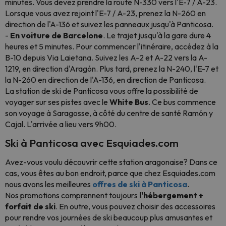
minutes. Vous devez prendre la route N-330 vers l'E-7 / A-23.
Lorsque vous avez rejoint l'E-7 / A-23, prenez la N-260 en
direction de l'A-136 et suivez les panneaux jusqu'à Panticosa.
-
En voiture de Barcelone
. Le trajet jusqu'à la gare dure 4
heures et 5 minutes. Pour commencer l'itinéraire, accédez à la
B-10 depuis Via Laietana. Suivez les A-2 et A-22 vers la A-
1219, en direction d'Aragón. Plus tard, prenez la N-240, l'E-7 et
la N-260 en direction de l'A-136, en direction de Panticosa.
La station de ski de Panticosa vous offre la possibilité de
voyager sur ses pistes avec le
White Bus
. Ce bus commence
son voyage à Saragosse, à côté du centre de santé Ramón y
Cajal. L'arrivée a lieu vers 9h00.
Ski à Panticosa avec Esquiades.com
Avez-vous voulu découvrir cette station aragonaise? Dans ce
cas, vous êtes au bon endroit, parce que chez Esquiades.com
nous avons les meilleures
offres de ski à Panticosa
.
Nos promotions comprennent toujours
l'hébergement +
forfait de ski
. En outre, vous pouvez choisir des accessoires
pour rendre vos journées de ski beaucoup plus amusantes et