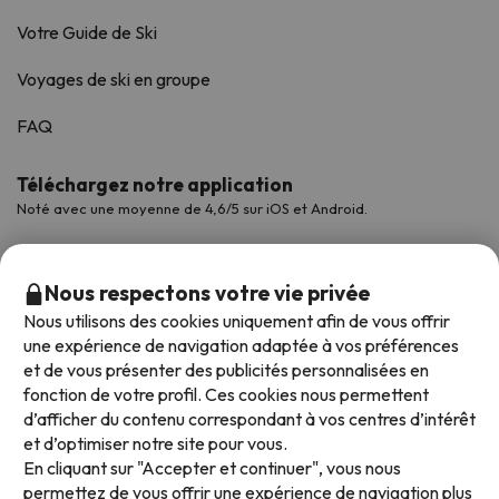
Votre Guide de Ski
Voyages de ski en groupe
FAQ
Téléchargez notre application
Noté avec une moyenne de 4,6/5 sur iOS et Android.
Nous respectons votre vie privée
Nous utilisons des cookies uniquement afin de vous offrir
une expérience de navigation adaptée à vos préférences
et de vous présenter des publicités personnalisées en
fonction de votre profil. Ces cookies nous permettent
d’afficher du contenu correspondant à vos centres d’intérêt
et d’optimiser notre site pour vous.
Modes de paiement disponibles
En cliquant sur "Accepter et continuer", vous nous
permettez de vous offrir une expérience de navigation plus