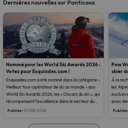
Dernières nouvelles sur Panticosa
Nommé pour les World Ski Awards 2026 :
Pow We
Votez pour Esquiades.com !
skier d
Esquiades.com a été nominé dans la catégorie «
À la rec
Meilleur tour-opérateur de ski au monde » aux
les Alpe
World Ski Awards 2026, les « Oscars du ski », qui
exclusiv
récompensent l'excellence dans le secteur du
avec des
ski. Votez dès maintenant et aidez-nous à
Publiée:
07/08/2026
Publiée
atteindre la première place !