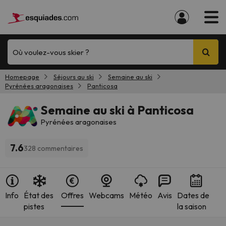
Où voulez-vous skier ?
Homepage
Séjours au ski
Semaine au ski
Pyrénées aragonaises
Panticosa
Semaine au ski à Panticosa
Pyrénées aragonaises
7.6
328 commentaires
Info
État des
Offres
Webcams
Météo
Avis
Dates de
pistes
la saison