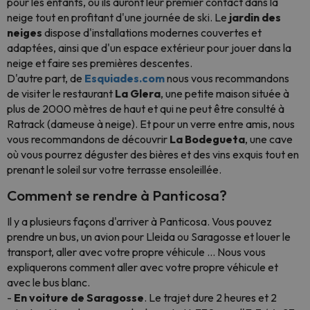
pour les enfants, où ils auront leur premier contact dans la
neige tout en profitant d'une journée de ski. Le
jardin des
neiges
dispose d'installations modernes couvertes et
adaptées, ainsi que d'un espace extérieur pour jouer dans la
neige et faire ses premières descentes.
D'autre part, de
Esquiades.com
nous vous recommandons
de visiter le restaurant
La Glera
, une petite maison située à
plus de 2000 mètres de haut et qui ne peut être consulté à
Ratrack (dameuse à neige). Et pour un verre entre amis, nous
vous recommandons de découvrir
La Bodegueta
, une cave
où vous pourrez déguster des bières et des vins exquis tout en
prenant le soleil sur votre terrasse ensoleillée.
Comment se rendre à Panticosa?
Il y a plusieurs façons d'arriver à Panticosa. Vous pouvez
prendre un bus, un avion pour Lleida ou Saragosse et louer le
transport, aller avec votre propre véhicule ... Nous vous
expliquerons comment aller avec votre propre véhicule et
avec le bus blanc.
-
En voiture de Saragosse
. Le trajet dure 2 heures et 2