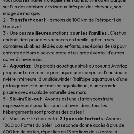
vous pourrez flâner tranquillement dans la ville ou embarquer
sur l'un des nombreux traîneaux tirés par des chevaux, son
image de marque.
2 -
Transfert court
- à moins de 100 km de l'aéroport de
Genève !
3 - Une des
meilleures
stations
pour les familles
. C'est un
endroit idéal pour des vacances en famille, grâce à ses
domaines skiables dédiés aux enfants, ses écoles de ski pour
enfants de Hors d'oeuvre ordre et un large éventail d'autres
activités hivernales.
4 -
Aquariaz
: Un paradis aquatique situé au coeur d'Avoriaz
proposant un immense parc aquatique composé d'une douce
rivière intérieure, d'un slidewinder (halfpipe aquatique), d'une
pataugeoire et d'une maison aqualudique, d'une grande
piscine avec escalade naturelle des murs.
5 -
Ski-in/Ski-out
: Avoriaz est une station construite
expressément pour les sports d'hiver, donc tous les
hébergements sont proches des pistes !
6 - Vous avez le choix entre
2 types de forfaits
: Avoriaz
1800 ou Portes du Soleil. La seconde donne accès à plus de
600 km de pistes, réparties en 13 stations de ski entre la