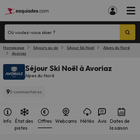
Où voulez-vous skier ?
Homepage
Séjours au ski
Séjour Ski Noël
Alpes du Nord
Avoriaz
Séjour Ski Noël à Avoriaz
Alpes du Nord
9
5 commentaires
Info
État des
Offres
Webcams
Météo
Avis
Dates de
pistes
la saison