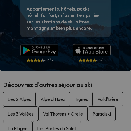
Appartements, hôtels, packs
hôtel+forfait, infos en temps réel
sur les stations de ski, offres
montagne et bien plus encore.
4.6/5
4.8/5
Découvrez d'autres séjour au ski
Les 2 Alpes
Alpe d'Huez
Tignes
Val d'Isère
Les 3 Vallées
Val Thorens + Orelle
Paradiski
La Plagne
Les Portes du Soleil