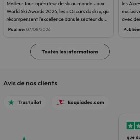
Meilleur tour-opérateur de ski au monde » aux
les Alpe
World Ski Awards 2026, les « Oscars du ski », qui
exclusiv
récompensent l'excellence dans le secteur du
avec des
ski. Votez dès maintenant et aidez-nous à
Publiée:
07/08/2026
Publiée
atteindre la première place !
Toutes les informations
Avis de nos clients
Trustpilot
Esquiades.com
que du