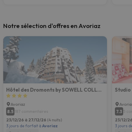
Notre sélection d'offres en Avoriaz
Hôtel des Dromonts by SOWELL COLLECTION
Avoriaz
Avoria
8.5
7.3
187 commentaires
5 co
23/12/26 à 27/12/26
(4 nuits)
23/12/2
3 jours de forfait à
Avoriaz
3 jours d