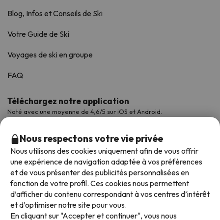
Blog, Infos et Conseils de Ski
Votre Guide de Ski
Voyages de ski en groupe
FAQ
Téléchargez notre application
Noté avec une moyenne de 4,6/5 sur iOS et Android.
Nous respectons votre vie privée
Nous utilisons des cookies uniquement afin de vous offrir
une expérience de navigation adaptée à vos préférences
et de vous présenter des publicités personnalisées en
fonction de votre profil. Ces cookies nous permettent
d’afficher du contenu correspondant à vos centres d’intérêt
et d’optimiser notre site pour vous.
En cliquant sur "Accepter et continuer", vous nous
Modes de paiement disponibles