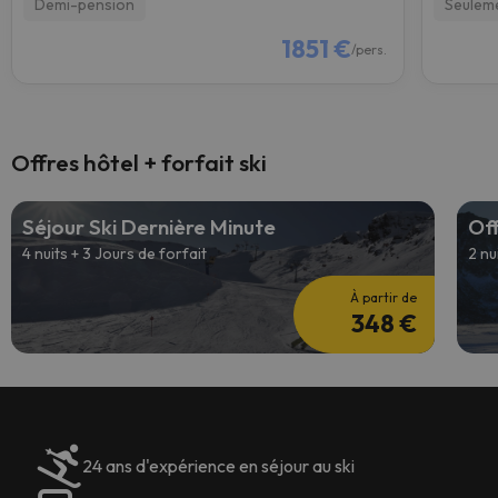
Demi-pension
Seulem
1851 €
/pers.
Offres hôtel + forfait ski
Séjour Ski Dernière Minute
Off
4 nuits + 3 Jours de forfait
2 nu
À partir de
348 €
24 ans d'expérience en séjour au ski