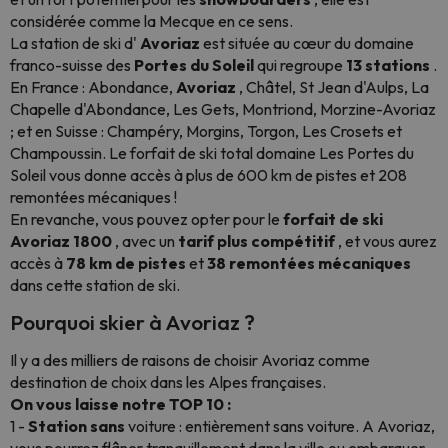
considérée comme la Mecque en ce sens.
La station de ski d'
Avoriaz
est située au cœur du domaine
franco-suisse des
Portes du Soleil
qui regroupe
13 stations
.
En France : Abondance,
Avoriaz
, Châtel, St Jean d'Aulps, La
Chapelle d'Abondance, Les Gets, Montriond, Morzine-Avoriaz
; et en Suisse : Champéry, Morgins, Torgon, Les Crosets et
Champoussin. Le forfait de ski total domaine Les Portes du
Soleil vous donne accès à plus de 600 km de pistes et 208
remontées mécaniques !
En revanche, vous pouvez opter pour le
forfait de ski
Avoriaz 1800
, avec un
tarif plus compétitif
, et vous aurez
accès à
78 km de pistes
et
38 remontées mécaniques
dans cette station de ski.
Pourquoi skier à Avoriaz ?
Il y a des milliers de raisons de choisir Avoriaz comme
destination de choix dans les Alpes françaises.
On vous laisse notre TOP 10 :
1 -
Station sans
voiture : entièrement sans voiture. A Avoriaz,