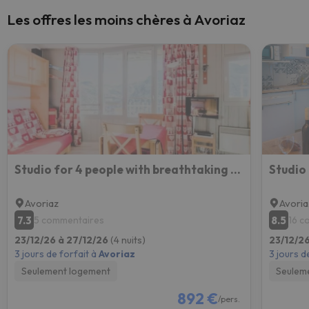
Les offres les moins chères à Avoriaz
Studio for 4 people with breathtaking view
Avoriaz
Avoria
7.3
8.5
5 commentaires
16 c
23/12/26 à 27/12/26
(4 nuits)
23/12/2
3 jours de forfait à
Avoriaz
3 jours d
Seulement logement
Seulem
892 €
/pers.