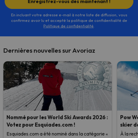
Enregistrez-vous dès maintenant !
En incluant votre adresse e-mail à notre liste de diffusion, vous
confirmez avoir lu et accepté la politique de confidentialité de
Politique de confidentialité
.
Dernières nouvelles sur Avoriaz
Nommé pour les World Ski Awards 2026 :
Pow We
Votez pour Esquiades.com !
skier d
Esquiades.com a été nominé dans la catégorie «
À la rec