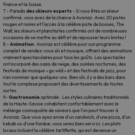
France et la Suisse.
7 - Paradis
des skieurs experts
- Si vous êtes un skieur
confirmé, vous avez de la chance à Avoriaz. Avec 20 pistes
rouges et noires et l'accès à la célèbre piste de bosses, The
Wall, les skieurs et planchistes confirmés ont de nombreuses
occasions de se mettre au défi et de repousser leurs limites !
8 -
Animation
: Avoriaz est célèbre pour son programme
complet de rendez-vous ski et musique, offrant des animations
vraiment spectaculaires pour tous les goûts. Les spectacles
ont incorporé des oasis de neige, des soirées nocturnes, des
festivals de musique « go wild » et des festivals de jazz, pour
n'en nommer que quelques-uns. Bien sûr, il y a des bars dans
tout le complexe proposant des divertissements de toutes
sortes.
9-
Gastronomie
optimale . Les styles culinaires traditionnels
de la Haute-Savoie cohabitent confortablement avec le
mélange cosmopolite de saveurs que l'on peut trouver à
Avoriaz. Que vous ayez envie d'un sandwich, d'une pizza, d'un
kebab ou d'une fondue, vous serez bien servi ici. Les plats
locaux incluent la célèbre tartiflette, qui est devenue un