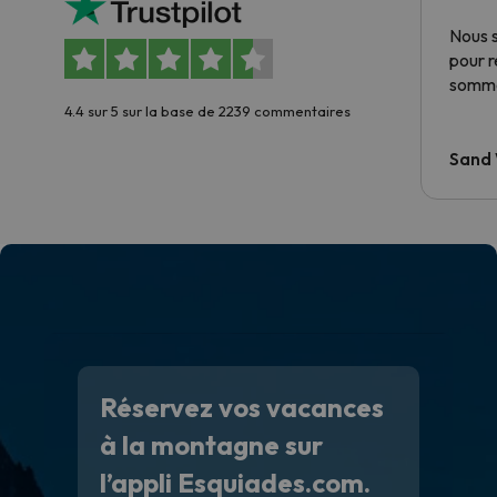
Nous 
pour 
somme
4.4 sur 5 sur la base de 2239 commentaires
Sand
Réservez vos vacances
à la montagne sur
l’appli Esquiades.com.