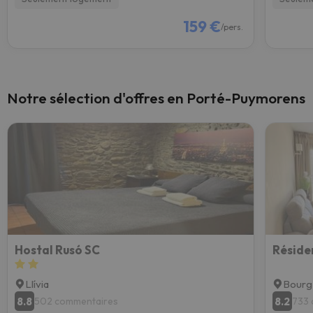
159 €
/pers.
Notre sélection d'offres en Porté-Puymorens
Hostal Rusó SC
Réside
Llívia
Bour
8.8
8.2
502 commentaires
733 