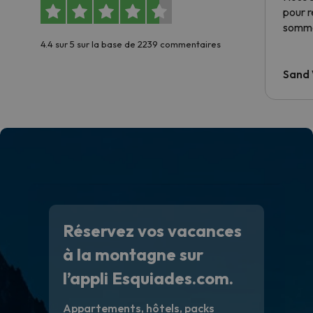
pour 
somme
4.4 sur 5 sur la base de 2239 commentaires
Sand
Réservez vos vacances
à la montagne sur
l’appli Esquiades.com.
Appartements, hôtels, packs