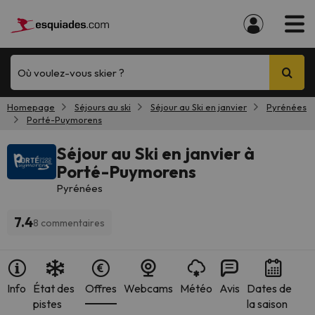
Où voulez-vous skier ?
Homepage
Séjours au ski
Séjour au Ski en janvier
Pyrénées
Porté-Puymorens
Séjour au Ski en janvier à
Porté-Puymorens
Pyrénées
7.4
8 commentaires
Info
État des
Offres
Webcams
Météo
Avis
Dates de
pistes
la saison