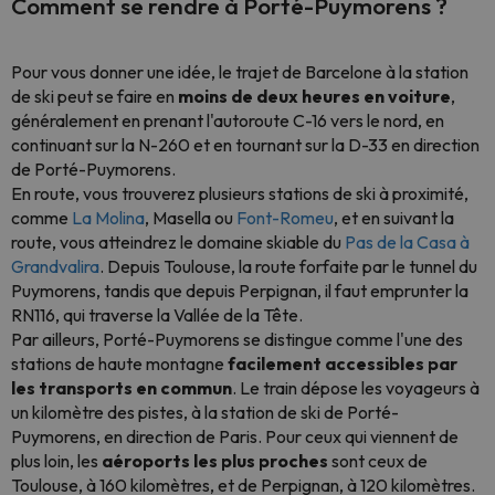
Comment se rendre à Porté-Puymorens ?
Pour vous donner une idée, le trajet de Barcelone à la station
de ski peut se faire en
moins de deux heures en voiture
,
généralement en prenant l'autoroute C-16 vers le nord, en
continuant sur la N-260 et en tournant sur la D-33 en direction
de Porté-Puymorens.
En route, vous trouverez plusieurs stations de ski à proximité,
comme
La Molina
, Masella ou
Font-Romeu
, et en suivant la
route, vous atteindrez le domaine skiable du
Pas de la Casa
à
Grandvalira
. Depuis Toulouse, la route forfaite par le tunnel du
Puymorens, tandis que depuis Perpignan, il faut emprunter la
RN116, qui traverse la Vallée de la Tête.
Par ailleurs, Porté-Puymorens se distingue comme l'une des
stations de haute montagne
facilement accessibles par
les transports en commun
. Le train dépose les voyageurs à
un kilomètre des pistes, à la station de ski de Porté-
Puymorens, en direction de Paris. Pour ceux qui viennent de
plus loin, les
aéroports les plus proches
sont ceux de
Toulouse, à 160 kilomètres, et de Perpignan, à 120 kilomètres.