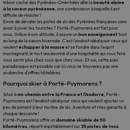
trésor caché des Pyrénées-Orientales allie la
beauté alpine
à la saveur pyrénéenne
, une combinaison à laquelle il est
difficile de résister !
Envie de dévaler les pistes de ski des Pyrénées françaises sans
avoir à jouer les touristes ? Porté-Puymorens est fait pour
vous. Grâce à son altitude, il assure un
bon enneigement
tout
au long de la saison hivernale. C'est l'endroit idéal pour ceux qui
veulent
échapper à la masse
et se fondre dans l'esprit
montagnard, le tout assaisonné d'une hospitalité qui vous fera
vous sentir plus chez vous que chez vous. Et oui, cette paix
paradisiaque est possible car ici vous ne trouverez pas une
avalanche d'offres hôtelières.
Pourquoi skier à Porté-Puymorens ?
Situé à
mi-chemin entre la France et l'Andorre
, Porté-
Puymorens est l'endroit idéal pour ceux qui veulent ajouter un
peu de piment à leur routine de ski. Aventure et rires garantis à
chaque descente !
Porté-Puymorens offre un
domaine skiable de 50
kilomètres
, réparti équitablement sur
35 pistes de tous