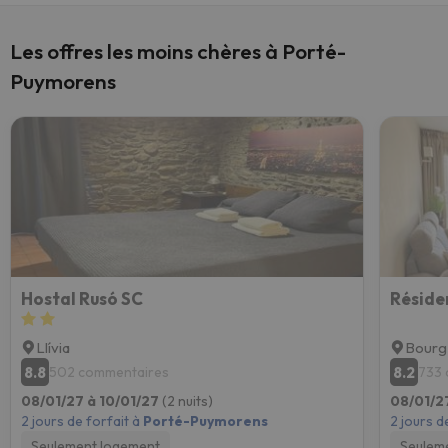
Les offres les moins chères à Porté-
Puymorens
Hostal Rusó SC
Réside
Llívia
Bour
8.8
8.2
502 commentaires
733 
08/01/27 à 10/01/27
(2 nuits)
08/01/2
2 jours de forfait à
Porté-Puymorens
2 jours d
Seulement logement
Seulem