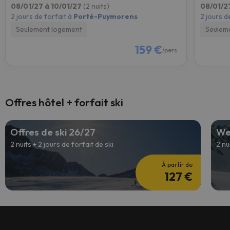
08/01/27 à 10/01/27
(2 nuits)
08/01/2
2 jours de forfait à
Porté-Puymorens
2 jours d
Seulement logement
Seulem
159 €
/pers.
Offres hôtel + forfait ski
Offres de ski 26/27
We
2 nuits + 2 jours de forfait de ski
2 nu
À partir de
127 €