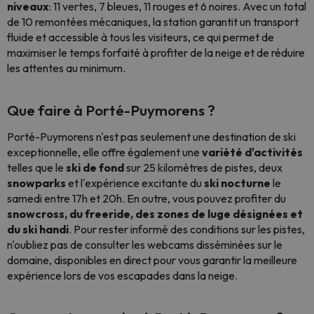
niveaux
: 11 vertes, 7 bleues, 11 rouges et 6 noires. Avec un total
de 10 remontées mécaniques, la station garantit un transport
fluide et accessible à tous les visiteurs, ce qui permet de
maximiser le temps forfaité à profiter de la neige et de réduire
les attentes au minimum.
Que faire à Porté-Puymorens ?
Porté-Puymorens n'est pas seulement une destination de ski
exceptionnelle, elle offre également une
variété d'activités
telles que le
ski de fond
sur 25 kilomètres de pistes, deux
snowparks
et l'expérience excitante du
ski nocturne
le
samedi entre 17h et 20h. En outre, vous pouvez profiter du
snowcross, du freeride, des zones de luge désignées et
du ski handi
. Pour rester informé des conditions sur les pistes,
n'oubliez pas de consulter les webcams disséminées sur le
domaine, disponibles en direct pour vous garantir la meilleure
expérience lors de vos escapades dans la neige.