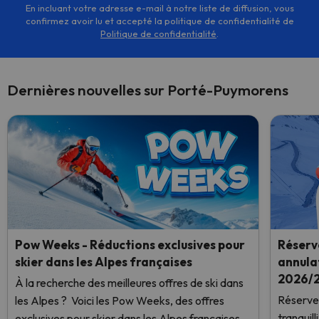
En incluant votre adresse e-mail à notre liste de diffusion, vous
confirmez avoir lu et accepté la politique de confidentialité de
Politique de confidentialité
.
Dernières nouvelles sur Porté-Puymorens
Pow Weeks - Réductions exclusives pour
Réserve
skier dans les Alpes françaises
annulat
2026/2
À la recherche des meilleures offres de ski dans
Réservez
les Alpes ? Voici les Pow Weeks, des offres
tranquil
exclusives pour skier dans les Alpes françaises