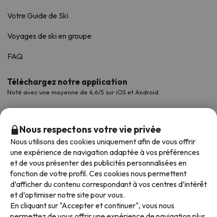
Votre Guide de Ski
Voyages de ski en groupe
FAQ
Téléchargez notre application
Noté avec une moyenne de 4,6/5 sur iOS et Android.
Nous respectons votre vie privée
Nous utilisons des cookies uniquement afin de vous offrir
une expérience de navigation adaptée à vos préférences
et de vous présenter des publicités personnalisées en
fonction de votre profil. Ces cookies nous permettent
d’afficher du contenu correspondant à vos centres d’intérêt
et d’optimiser notre site pour vous.
Modes de paiement disponibles
En cliquant sur "Accepter et continuer", vous nous
permettez de vous offrir une expérience de navigation plus