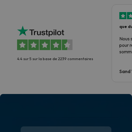
que du
Nous 
pour 
somme
4.4 sur 5 sur la base de 2239 commentaires
Sand