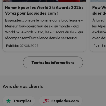
Nommé pour les World Ski Awards 2026 :
Pow We
Votez pour Esquiades.com !
skier d
Esquiades.com a été nominé dans la catégorie «
À la rec
Meilleur tour-opérateur de ski au monde » aux
les Alpe
World Ski Awards 2026, les « Oscars du ski », qui
exclusiv
récompensent l'excellence dans le secteur du
avec des
ski. Votez dès maintenant et aidez-nous à
Publiée:
07/08/2026
Publiée
atteindre la première place !
Toutes les informations
Avis de nos clients
Trustpilot
Esquiades.com