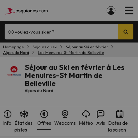
Où voulez-vous skier ?
Homepage
Séjours au ski
Séjour au Ski en février
Alpes du Nord
Les Menuires-St Martin de Belleville
Séjour au Ski en février à Les
Menuires-St Martin de
Belleville
Alpes du Nord
Info
État des
Offres
Webcams
Météo
Avis
Dates de
pistes
la saison