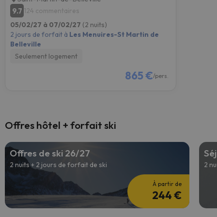
9.7
124 commentaires
05/02/27 à 07/02/27
(2 nuits)
2 jours de forfait à
Les Menuires-St Martin de
Belleville
Seulement logement
865 €
/pers.
Offres hôtel + forfait ski
Offres de ski 26/27
Séj
2 nuits + 2 jours de forfait de ski
2 nu
À partir de
244 €