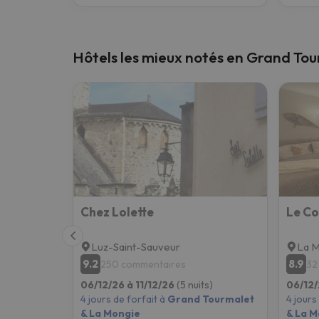
Hôtels les mieux notés en Grand To
Chez Lolette
Le Co
Luz-Saint-Sauveur
La M
9.2
8.9
250 commentaires
32
06/12/26 à 11/12/26
(5 nuits)
06/12/
4 jours de forfait à
Grand Tourmalet
4 jours
& La Mongie
& La M