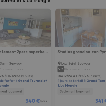
 Tourmalet & La Mongie
s qu'il aura retrouvé sa boussole, il reviendra.
Appartement 2pers, superbe vue montagne, exposé sud, Résidence très calme, parking, 5mns à pied du c
Studios grand balcon Py
Saint-Sauveur
Luz-Saint-Sauveur
9.5
7 commentaires
84 commentaires
26 à 11/12/26
(5 nuits)
06/12/26 à 11/12/26
(5 nuits)
 de forfait à
Grand Tourmalet
4 jours de forfait à
Grand Tour
ongie
& La Mongie
ment logement
Seulement logement
340 €
341 
/pers.