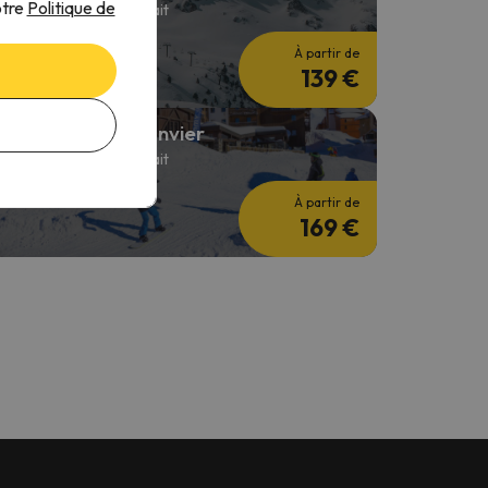
otre
Politique de
 nuits + 2 Jours de forfait
À partir de
139 €
éjour au Ski en janvier
 nuits + 2 Jours de forfait
À partir de
169 €