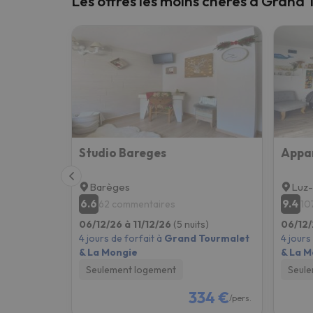
Les offres les moins chères à Grand
Il semble que notre chercheur se soit égaré. Dè
Studio Bareges
Barèges
Luz-
6.6
9.4
62 commentaires
10
06/12/26 à 11/12/26
(5 nuits)
06/12/
4 jours de forfait à
Grand Tourmalet
4 jours
& La Mongie
& La M
Seulement logement
Seule
334 €
/pers.