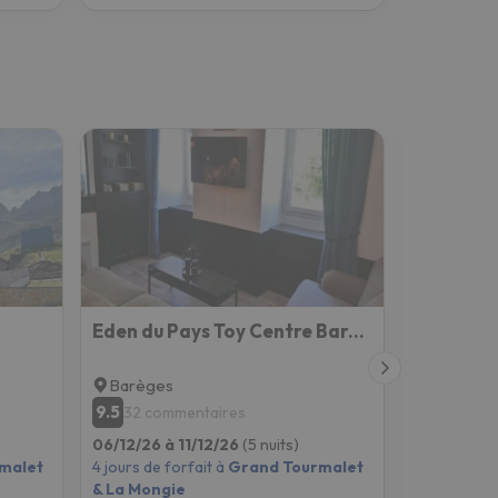
Eden du Pays Toy Centre Bareges -établissement 3 étoiles
Gite Aub
Barèges
La Mongi
9.5
9.5
32 commentaires
133 co
06/12/26 à 11/12/26
(5 nuits)
06/12/26 à
malet
4 jours de forfait à
Grand Tourmalet
4 jours de f
& La Mongie
& La Mong