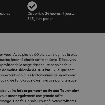
exibles
Disponible 24 heures, 7 jours,
365 jours par an
vous. Avec plus de 60 pistes, il s’agit de la plus
ous inciteront à choisir cette enclave. Découvrez
rofiter de la neige dans toute sa splendeur.
un
domaine skiable de 100 km
. Quel que soit
 2 snowparks pour les forfaitionnés de snowboard.
au ski de fond grâce à un itinéraire panoramique
oisir votre
hébergement au Grand Tourmalet
t, vous aurez également une grande offre
neige. Une fois le soleil couché, vous profiterez