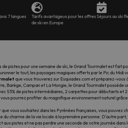
avis 7 langues
Tarifs avantageux pour les offres
Séjours au ski fl
de ski en Europe
de pistes pour une semaine de ski, le Grand Tourmalet est fait pour 
ronner le tout, les paysages magiques offerts par le Pic du Midi v
urmalet
que vous trouverez sur Esquiades.com et préparez-vous à p
orre, Barège, Campan et La Mongie, le Grand Tourmalet possède 
, avec 53% de pistes intermédiaires, 2 carpettes pour débutants et
, vous pourrez profiter du magnifique environnement naturel grâce 
r que vous souhaitez dans les Pyrénées françaises, vous pouvez ch
nce du charme de la vie locale à la première personne. D'autre par
 aux pistes et ne pas perdre une seconde de votre journée dans la 