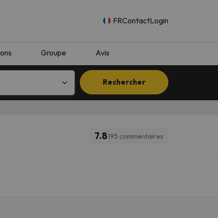
FR
Contact
Login
ions
Groupe
Avis
Rechercher
7.8
195 commentaires
n.