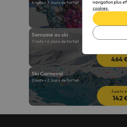
navigation plus ef
4 nuits + 3 Jours de forfait
cookies.
À partir d
250 
Semaine au ski
7 nuits + 6 Jours de forfait
À partir d
464 
Ski Carnaval
2 nuits + 2 Jours de forfait
À partir d
142 