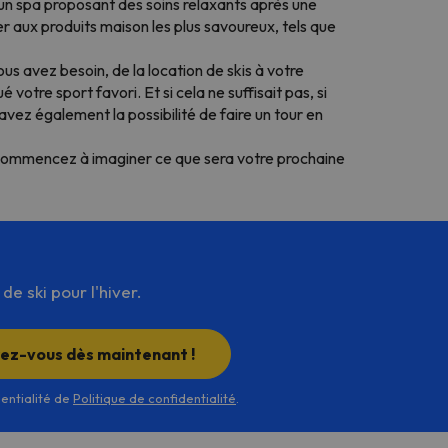
un spa proposant des soins relaxants après une
 aux produits maison les plus savoureux, tels que
us avez besoin, de la location de skis à votre
votre sport favori. Et si cela ne suffisait pas, si
vez également la possibilité de faire un tour en
commencez à imaginer ce que sera votre prochaine
e ski pour l'hiver.
rez-vous dès maintenant !
dentialité de
Politique de confidentialité
.