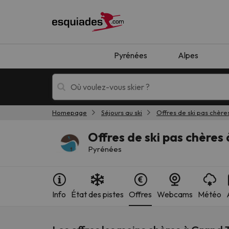
Pyrénées
Alpes
Homepage
Séjours au ski
Offres de ski pas chère
Séjours au ski
Séjours montagne
Offres de ski pas chère
Pyrénées
Info
État des pistes
Offres
Webcams
Météo
Oups, nous n'avons pas trouvé de résultats c