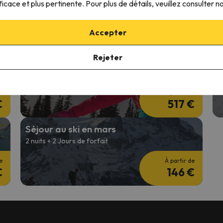
ficace et plus pertinente. Pour plus de détails, veuillez consulter n
4 nuits + 3 Jours de forfait
2
e
À partir de
Accepter
€
201 €
Rejeter
Vacances de Février
S
Zone A: 7 nuits + 6 Jours de forfait
2
e
À partir de
€
517 €
Séjour au ski en mars
2 nuits + 2 Jours de forfait
e
À partir de
€
146 €