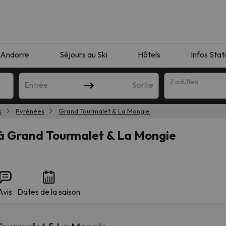
Andorre
Séjours au Ski
Hôtels
Infos Stat
2 adultes
Entrée
Sortie
s
Pyrénées
Grand Tourmalet & La Mongie
s à Grand Tourmalet & La Mongie
Avis
Dates de la saison
orrespondant à votre recherche. Essayez de modifier la destinatio