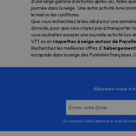
d'une large gamme d'activités après-ski, telles que
journée dans la neige. Une autre activité à recomm
le miel ou les confitures.
Que vous recherchiez le lieu idéal pour une semaine
domicile, pour que vous n'ayez pas à transporter tout
vous souhaitez essayer une nouvelle activité lors 
VTT ou en
raquettes à neige autour de Payolle
Recherchez les meilleures offres d'
hébergement +
escapade dans la neige des Pyrénées françaises. Q
Abonnez-vous à not
Entrer votre Email
En incluant votre adresse e-mail à notre