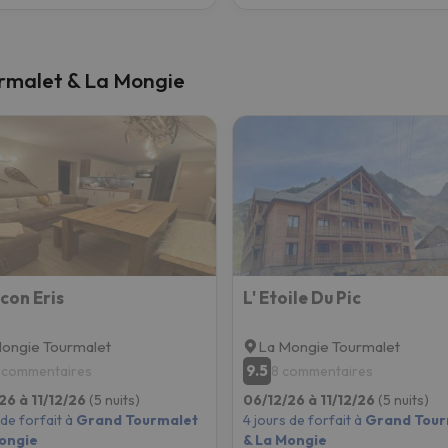
urmalet & La Mongie
con Eris
L' Etoile Du Pic
ongie Tourmalet
La Mongie Tourmalet
9.5
 commentaires
8 commentaires
26 à 11/12/26
(5 nuits)
06/12/26 à 11/12/26
(5 nuits)
 de forfait à
Grand Tourmalet
4 jours de forfait à
Grand Tour
ongie
& La Mongie