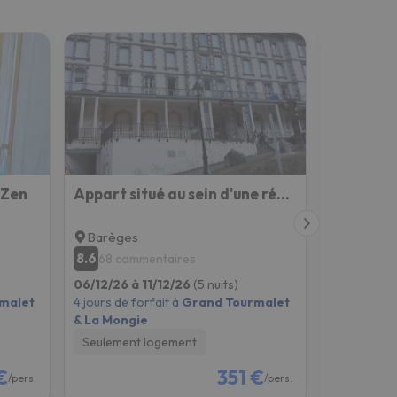
rZen
Appart situé au sein d'une résidence à Barèges pour 4 à 6 personnes, 1 chambre, 1 mezzanine
Barèges
Barèges
8.6
8.6
68 commentaires
27 com
06/12/26 à 11/12/26
(5 nuits)
06/12/26 à
malet
4 jours de forfait à
Grand Tourmalet
4 jours de f
& La Mongie
& La Mong
Seulement logement
Seulement
€
351 €
/pers.
/pers.