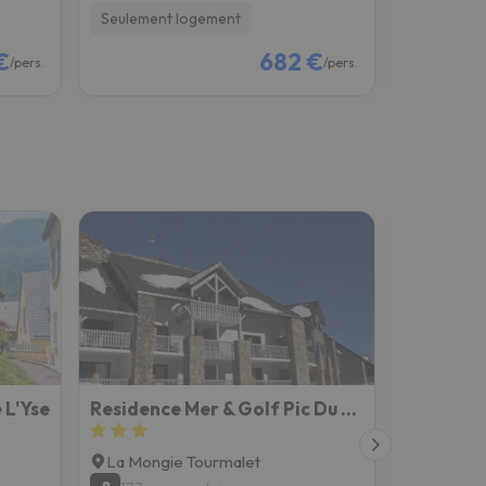
Seulement logement
Petit-déje
€
682 €
/pers.
/pers.
 L'Yse
Residence Mer & Golf Pic Du Midi
Hôtel Al
La Mongie Tourmalet
Barèges