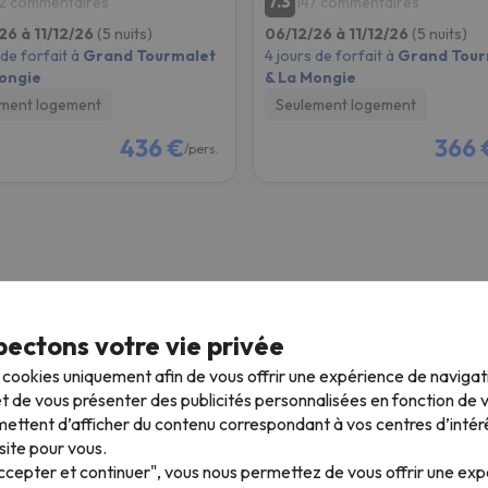
7.3
2 commentaires
147 commentaires
26 à 11/12/26
(5 nuits)
06/12/26 à 11/12/26
(5 nuits)
 de forfait à
Grand Tourmalet
4 jours de forfait à
Grand Tour
ongie
& La Mongie
ment logement
Seulement logement
436 €
366 
/pers.
Offres de ski 26/27
S
ectons votre vie privée
2 nuits + 2 jours de forfait de ski
4
s cookies uniquement afin de vous offrir une expérience de naviga
e
À partir de
t de vous présenter des publicités personnalisées en fonction de vo
€
139 €
ettent d’afficher du contenu correspondant à vos centres d’intér
site pour vous.
Séjour au Ski Pâques
W
Accepter et continuer", vous nous permettez de vous offrir une ex