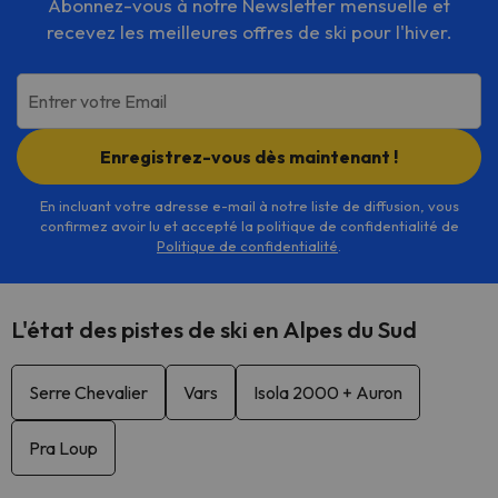
Abonnez-vous à notre Newsletter mensuelle et
recevez les meilleures offres de ski pour l'hiver.
Entrer votre Email
Enregistrez-vous dès maintenant !
En incluant votre adresse e-mail à notre liste de diffusion, vous
confirmez avoir lu et accepté la politique de confidentialité de
Politique de confidentialité
.
L'état des pistes de ski en Alpes du Sud
Serre Chevalier
Vars
Isola 2000 + Auron
Pra Loup