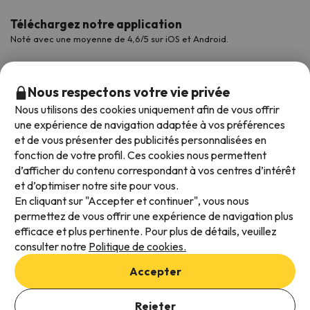
Téléchargez notre application
Noté avec une moyenne de 4,6/5 sur iOS et Android.
Nous respectons votre vie privée
Nous utilisons des cookies uniquement afin de vous offrir
une expérience de navigation adaptée à vos préférences
et de vous présenter des publicités personnalisées en
fonction de votre profil. Ces cookies nous permettent
d’afficher du contenu correspondant à vos centres d’intérêt
et d’optimiser notre site pour vous.
Modes de paiement disponibles
En cliquant sur "Accepter et continuer", vous nous
permettez de vous offrir une expérience de navigation plus
efficace et plus pertinente. Pour plus de détails, veuillez
consulter notre
Politique de cookies.
Conditions générales d'utilisation
Accepter
Protection des données
Politique en matière de cookies
Rejeter