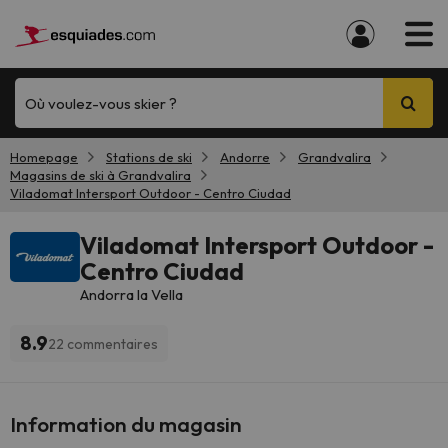
Où voulez-vous skier ?
Homepage
Stations de ski
Andorre
Grandvalira
Magasins de ski à Grandvalira
Viladomat Intersport Outdoor - Centro Ciudad
Viladomat Intersport Outdoor -
Centro Ciudad
Andorra la Vella
8.9
22 commentaires
Information du magasin