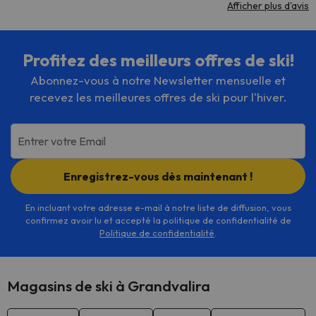
Afficher plus d'avis
Profitez des meilleurs offres de ski!
Abonnez-vous à notre Newsletter mensuelle et
recevez les meilleures offres de ski pour l'hiver.
Entrer votre Email
Enregistrez-vous dès maintenant !
En incluant votre adresse e-mail à notre liste de diffusion, vous
confirmez avoir lu et accepté la politique de confidentialité de
Politique de confidentialité
.
Magasins de ski à Grandvalira