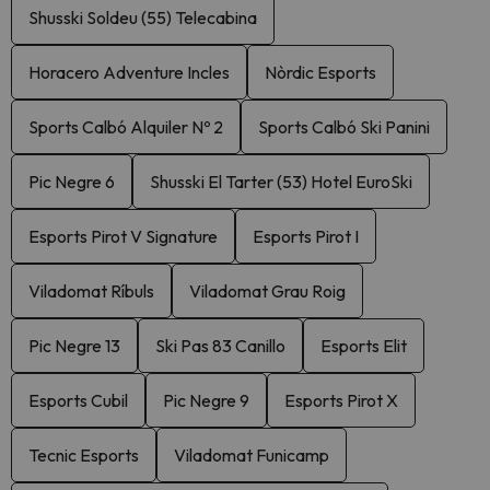
Shusski Soldeu (55) Telecabina
Horacero Adventure Incles
Nòrdic Esports
Sports Calbó Alquiler Nº 2
Sports Calbó Ski Panini
Pic Negre 6
Shusski El Tarter (53) Hotel EuroSki
Esports Pirot V Signature
Esports Pirot I
Viladomat Ríbuls
Viladomat Grau Roig
Pic Negre 13
Ski Pas 83 Canillo
Esports Elit
Esports Cubil
Pic Negre 9
Esports Pirot X
Tecnic Esports
Viladomat Funicamp