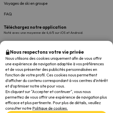
Voyages de ski en groupe
FAQ
Téléchargez notre application
Noté avec une moyenne de 4,6/5 sur iOS et Android.
Nous respectons votre vie privée
Nous utilisons des cookies uniquement afin de vous offrir
une expérience de navigation adaptée à vos préférences
et de vous présenter des publicités personnalisées en
fonction de votre profil. Ces cookies nous permettent
d’afficher du contenu correspondant à vos centres d’intérêt
et d’optimiser notre site pour vous.
Modes de paiement disponibles
En cliquant sur "Accepter et continuer", vous nous
permettez de vous offrir une expérience de navigation plus
efficace et plus pertinente. Pour plus de détails, veuillez
consulter notre
Politique de cookies.