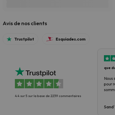
Avis de nos clients
Trustpilot
Esquiades.com
que du
Nous 
pour 
somme
4.4 sur 5 sur la base de 2239 commentaires
Sand