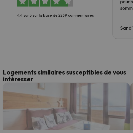
pour 
somme
4.4 sur 5 sur la base de 2239 commentaires
Sand
Logements similaires susceptibles de vous
intéresser