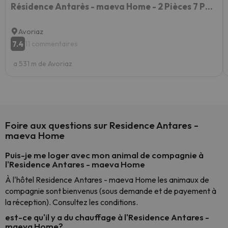
Résidence Antarès - maeva Home - 2 Pièces 7 Personnes Sélection MAE-1422
Avoriaz
7.4
11 commentaires
a 531 m de Avoriaz
Foire aux questions sur Residence Antares -
maeva Home
Puis-je me loger avec mon animal de compagnie à
l'Residence Antares - maeva Home
À l'hôtel Residence Antares - maeva Home les animaux de
compagnie sont bienvenus (sous demande et de payement à
la réception). Consultez les conditions.
est-ce qu'il y a du chauffage à l'Residence Antares -
maeva Home?