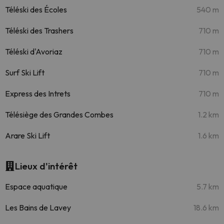
Téléski des Écoles
540 m
Téléski des Trashers
710 m
Téléski d'Avoriaz
710 m
Surf Ski Lift
710 m
Express des Intrets
710 m
Télésiège des Grandes Combes
1.2 km
Arare Ski Lift
1.6 km
Lieux d'intérêt
Espace aquatique
5.7 km
Les Bains de Lavey
18.6 km