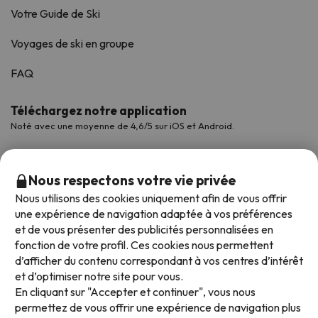
Votre Guide de Ski
Voyages de ski en groupe
FAQ
Téléchargez notre application
Noté avec une moyenne de 4,6/5 sur iOS et Android.
Nous respectons votre vie privée
Nous utilisons des cookies uniquement afin de vous offrir
une expérience de navigation adaptée à vos préférences
et de vous présenter des publicités personnalisées en
fonction de votre profil. Ces cookies nous permettent
d’afficher du contenu correspondant à vos centres d’intérêt
et d’optimiser notre site pour vous.
Modes de paiement disponibles
En cliquant sur "Accepter et continuer", vous nous
permettez de vous offrir une expérience de navigation plus