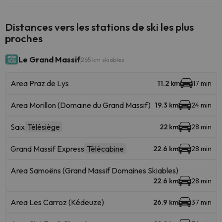
Distances vers les stations de ski les plus
proches
Le Grand Massif
265 km skiables
Area Praz de Lys
11.2 km
17 min
Area Morillon (Domaine du Grand Massif)
19.3 km
24 min
Saix
Télésiège
22 km
28 min
Grand Massif Express
Télécabine
22.6 km
28 min
Area Samoëns (Grand Massif Domaines Skiables)
22.6 km
28 min
Area Les Carroz (Kédeuze)
26.9 km
37 min