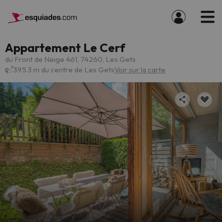
Appartement Le Cerf
du Front de Neige 461, 74260, Les Gets
395.3 m du centre de Les Gets
Voir sur la carte