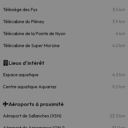
Télésiège des Fys
3.4 km
Télécabine du Pléney
3.9 km
Télécabine de la Pointe de Nyon
4 km
Télécabine de Super Morzine
4.2 km
Lieux d'intérêt
Espace aquatique
4.3 km
Centre aquatique Aquariaz
9.2 km
Aéroports à proximité
Aéroport de Sallanches (XSN)
23.3 km
Aéroport de Annemasse (QNJ)
31.1 km