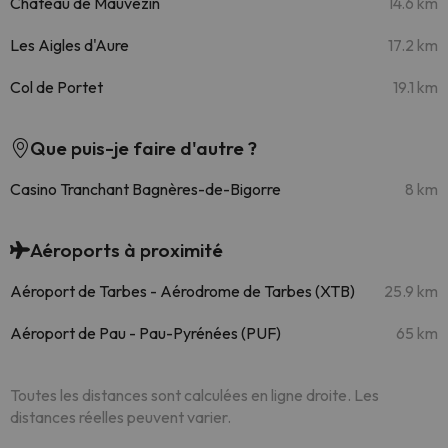
Château de Mauvezin
14.6 km
Les Aigles d'Aure
17.2 km
Col de Portet
19.1 km
Que puis-je faire d'autre ?
Casino Tranchant Bagnères-de-Bigorre
8 km
Aéroports à proximité
Aéroport de Tarbes - Aérodrome de Tarbes (XTB)
25.9 km
Aéroport de Pau - Pau-Pyrénées (PUF)
65 km
Toutes les distances sont calculées en ligne droite. Les
distances réelles peuvent varier.