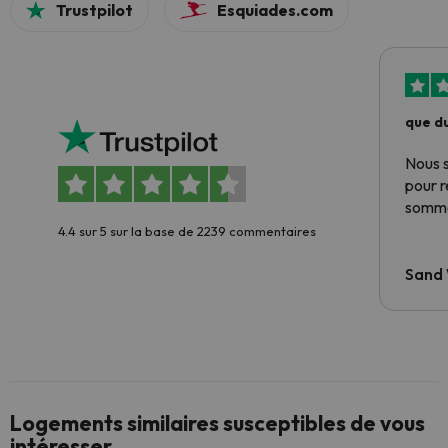
Trustpilot
Esquiades.com
que du
Nous 
pour 
somme
4.4 sur 5 sur la base de 2239 commentaires
Sand
Logements similaires susceptibles de vous
intéresser