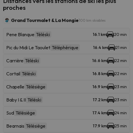
Distances vers les stations de ski les plus
proches
Grand Tourmalet & La Mongie
100 km skiables
Pene Blanque
Téléski
16.1 km
20 min
Pic du Midi Le Taoulet
Téléphérique
16.4 km
21 min
Carrière
Téléski
16.6 km
22 min
Cortail
Téléski
16.8 km
22 min
Chapelle
Télésiège
16.9 km
23 min
Baby I & II
Téléski
17.2 km
23 min
Sud
Télésiège
17.4 km
24 min
Bearnais
Télésiège
17.9 km
25 min