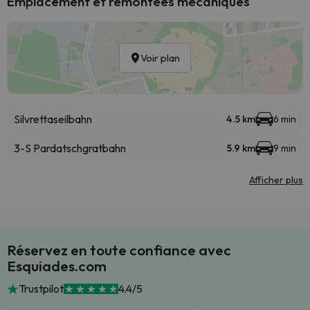
Emplacement et remontées mécaniques
Voir plan
Silvrettaseilbahn
4.5 km
6 min
3-S Pardatschgratbahn
5.9 km
9 min
Afficher plus
Réservez en toute confiance avec
Esquiades.com
Trustpilot
4.4/5