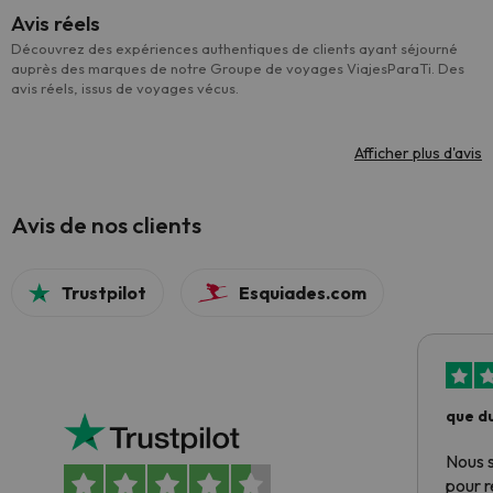
Avis réels
Découvrez des expériences authentiques de clients ayant séjourné
auprès des marques de notre Groupe de voyages ViajesParaTi. Des
avis réels, issus de voyages vécus.
Afficher plus d'avis
Avis de nos clients
Trustpilot
Esquiades.com
que du
Nous 
pour 