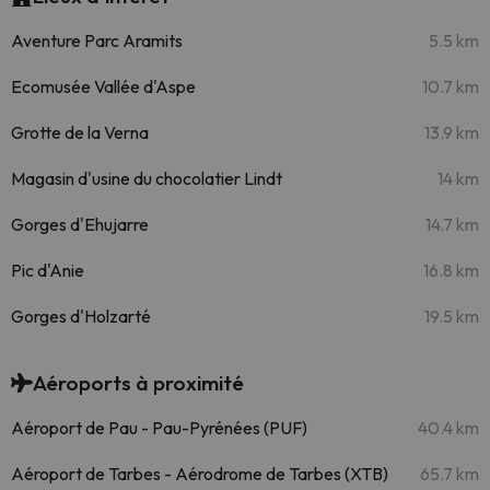
Aventure Parc Aramits
5.5 km
Ecomusée Vallée d'Aspe
10.7 km
Grotte de la Verna
13.9 km
Magasin d'usine du chocolatier Lindt
14 km
Gorges d'Ehujarre
14.7 km
Pic d'Anie
16.8 km
Gorges d'Holzarté
19.5 km
Aéroports à proximité
Aéroport de Pau - Pau-Pyrénées (PUF)
40.4 km
Aéroport de Tarbes - Aérodrome de Tarbes (XTB)
65.7 km