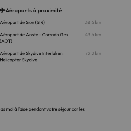
Aéroports à proximité
Aéroport de Sion (SIR)
38.6 km
Aéroport de Aoste - Corrado Gex
43.6 km
(AOT)
Aéroport de Skydive Interlaken:
72.2 km
Helicopter Skydive
s mal à l'aise pendant votre séjour car les