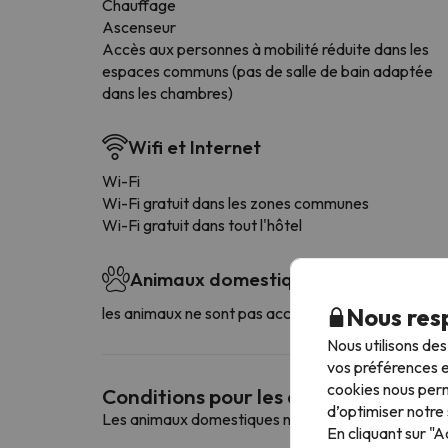
Chauffage
Ascenseur
Accès aux personnes à mobilité réduite dans les
espaces communs (pas de salle de bain adaptée
dans les chambres)
Wifi et Internet
Wi-Fi
Wi-Fi gratuit dans les zones communes
Wi-Fi gratuit dans tout l'hôtel
Animaux domestiques
Nous resp
les animaux ne sont pas acceptés
Nous utilisons de
vos préférences e
cookies nous perm
Conditions pour les animaux de co
d’optimiser notre 
Les animaux domestiques ne sont pas autorisés da
En cliquant sur "