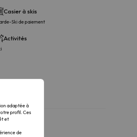
Casier à skis
arde-Ski de paiement
Activités
i
tion adaptée à
tre profil. Ces
êt et
périence de