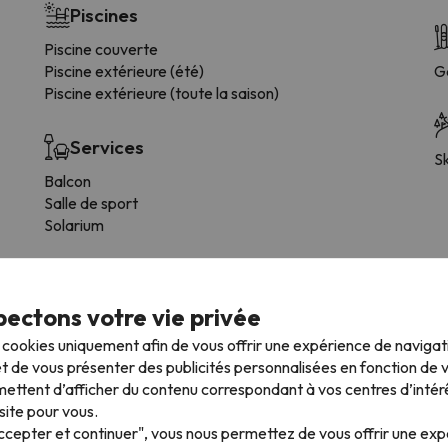
Piscines
Piscine couverte
Piscine extérieure (été)
G
Piscine extérieure (toute la saison)
Services
Sk
Balcon
Salle de sport
Solarium
ectons votre vie privée
s cookies uniquement afin de vous offrir une expérience de naviga
t de vous présenter des publicités personnalisées en fonction de vo
ettent d’afficher du contenu correspondant à vos centres d’intér
mpagnie
site pour vous.
ns ce logement.
Accepter et continuer", vous nous permettez de vous offrir une ex