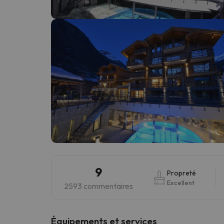
Il semble que notre chercheur se soit égaré. Dè
9
Propreté
Excellent
2593 commentaires
​Équipements et services