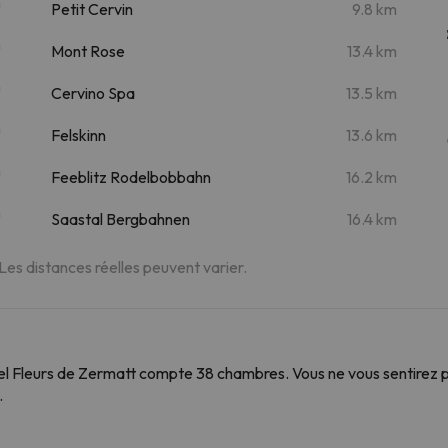
m
Petit Cervin
9.8 km
m
Mont Rose
13.4 km
m
Cervino Spa
13.5 km
m
Felskinn
13.6 km
m
Feeblitz Rodelbobbahn
16.2 km
m
Saastal Bergbahnen
16.4 km
 Les distances réelles peuvent varier.
el Fleurs de Zermatt compte 38 chambres. Vous ne vous sentirez pa
.