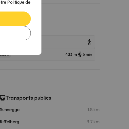
otre
Politique de
laire
433 m
6 min
Transports publics
Sunnegga
1.8 km
Riffelberg
3.7 km