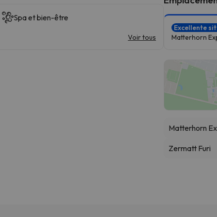
Spa et bien-être
Excellente si
Voir tous
Matterhorn Ex
Matterhorn Ex
Zermatt Furi