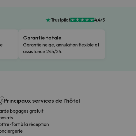
Trustpilot
4.4/5
Garantie totale
le
Garantie neige, annulation flexible et
assistance 24h/24.
Principaux services de l'hôtel
arde bagages gratuit
ransats
ffre-fort à la réception
onciergerie