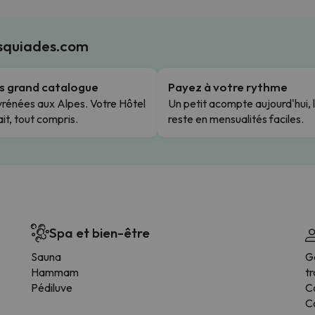
Esquiades.com
us grand catalogue
Payez à votre rythme
rénées aux Alpes. Votre Hôtel
Un petit acompte aujourd'hui, 
it, tout compris.
reste en mensualités faciles.
Spa et bien-être
Sauna
G
Hammam
t
Pédiluve
Co
C