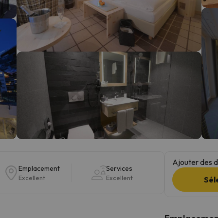
s qu'il aura retrouvé sa boussole, il reviendra.
Ajouter des da
Emplacement
Services
Excellent
Excellent
Sél
Emplacemen