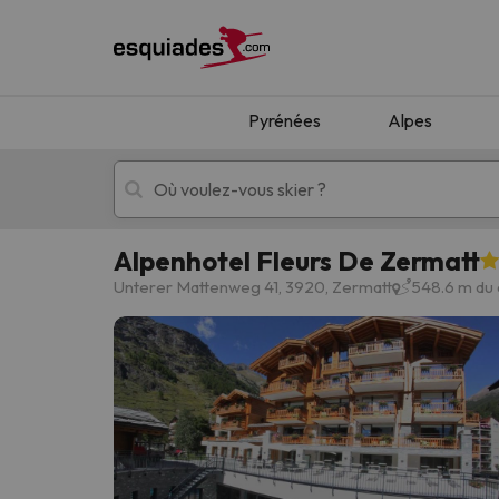
Pyrénées
Alpes
Alpenhotel Fleurs De Zermatt
Séjours au ski
Séjours montagne
Unterer Mattenweg 41, 3920, Zermatt
548.6 m du 
Oups, nous n'avons pas trouvé de résultats c