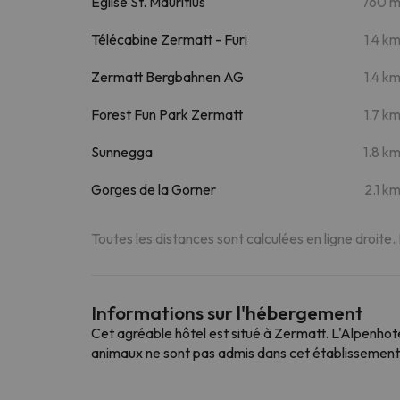
Eglise St. Mauritius
760 
Télécabine Zermatt - Furi
1.4 k
Zermatt Bergbahnen AG
1.4 k
Forest Fun Park Zermatt
1.7 k
Sunnegga
1.8 k
Gorges de la Gorner
2.1 k
Toutes les distances sont calculées en ligne droite.
Informations sur l'hébergement
Cet agréable hôtel est situé à Zermatt. L'Alpenhot
animaux ne sont pas admis dans cet établissement