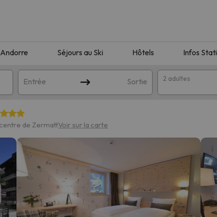
Andorre
Séjours au Ski
Hôtels
Infos Stat
2 adultes
Entrée
Sortie
centre de Zermatt
Voir sur la carte
orrespondant à votre recherche. Essayez de modifier la destinatio