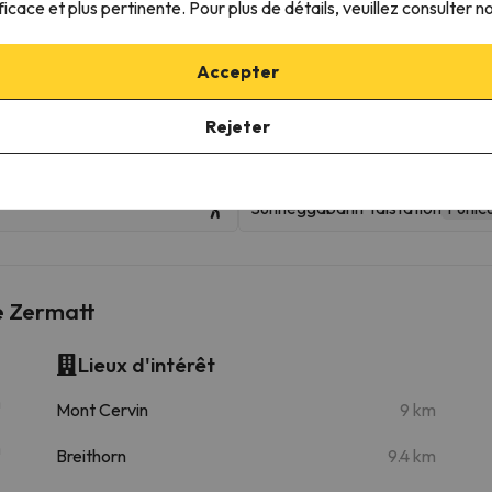
ficace et plus pertinente. Pour plus de détails, veuillez consulter n
 plus proches
Accepter
Rejeter
Zermatt Furi
Sunneggabahn Talstation
Funicu
e Zermatt
Lieux d'intérêt
m
Mont Cervin
9 km
m
Breithorn
9.4 km