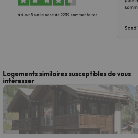
pour 
somme
4.4 sur 5 sur la base de 2239 commentaires
Sand
Logements similaires susceptibles de vous
intéresser