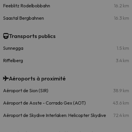
Feeblitz Rodelbobbahn
16.2 km
Saastal Bergbahnen
16.3 km
Transports publics
Sunnegga
1.5 km
Riffelberg
3.4 km
Aéroports à proximité
Aéroport de Sion (SIR)
38.9 km
Aéroport de Aoste - Corrado Gex (AOT)
43.6 km
Aéroport de Skydive Interlaken: Helicopter Skydive
72.4 km