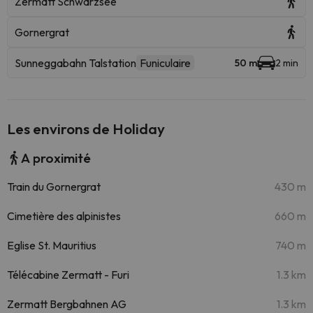
Zermatt Schwarzsee
Gornergrat
Sunneggabahn Talstation
Funiculaire
50 m
2 min
Les environs de Holiday
A proximité
Train du Gornergrat
430 m
Cimetière des alpinistes
660 m
Eglise St. Mauritius
740 m
Télécabine Zermatt - Furi
1.3 km
Zermatt Bergbahnen AG
1.3 km