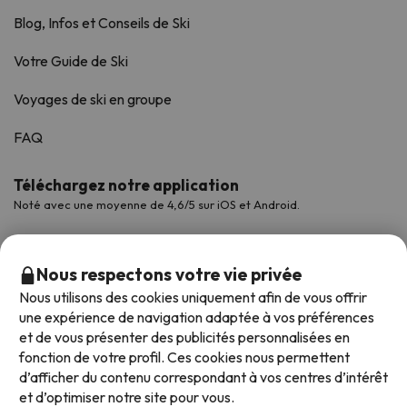
Blog, Infos et Conseils de Ski
Votre Guide de Ski
Voyages de ski en groupe
FAQ
Téléchargez notre application
Noté avec une moyenne de 4,6/5 sur iOS et Android.
Nous respectons votre vie privée
Nous utilisons des cookies uniquement afin de vous offrir
une expérience de navigation adaptée à vos préférences
et de vous présenter des publicités personnalisées en
fonction de votre profil. Ces cookies nous permettent
d’afficher du contenu correspondant à vos centres d’intérêt
et d’optimiser notre site pour vous.
Modes de paiement disponibles