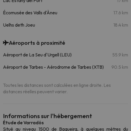
Lac Estany del Port
17 km
Écomusée des Valls d'Àneu
17.6 km
Uelhs deth Joeu
18.4 km
Aéroports à proximité
Aéroport de La Seu d'Urgell (LEU)
55.9 km
Aéroport de Tarbes - Aérodrome de Tarbes (XTB)
90.5 km
Toutes les distances sont calculées en ligne droite. Les
distances réelles peuvent varier.
Informations sur l'hébergement
Étude de Varradós
Situé au niveau 1500 de Baqueira, à quelques mètres du