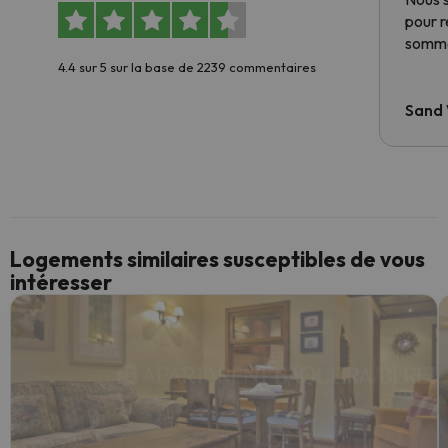
pour 
somme
4.4 sur 5 sur la base de 2239 commentaires
Sand
Logements similaires susceptibles de vous
intéresser