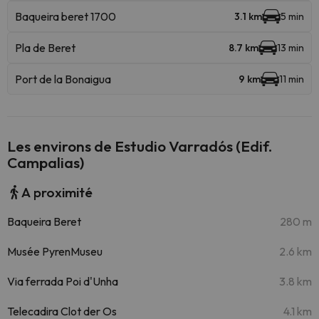
Baqueira beret 1700
3.1 km
5 min
Pla de Beret
8.7 km
13 min
Port de la Bonaigua
9 km
11 min
Les environs de Estudio Varradós (Edif.
Campalias)
A proximité
Baqueira Beret
280 m
Musée PyrenMuseu
2.6 km
Via ferrada Poi d'Unha
3.8 km
Telecadira Clot der Os
4.1 km