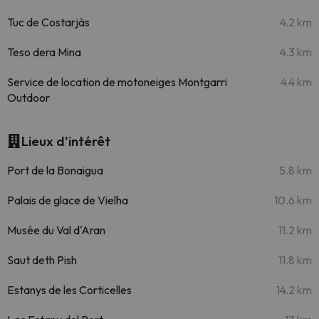
Tuc de Costarjàs
4.2 km
Teso dera Mina
4.3 km
Service de location de motoneiges Montgarri
4.4 km
Outdoor
Lieux d'intérêt
Port de la Bonaigua
5.8 km
Palais de glace de Vielha
10.6 km
Musée du Val d'Aran
11.2 km
Saut deth Pish
11.8 km
Estanys de les Corticelles
14.2 km