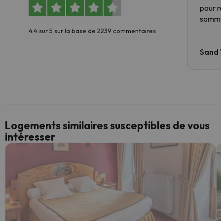
pour 
somme
4.4 sur 5 sur la base de 2239 commentaires
Sand
Logements similaires susceptibles de vous
intéresser