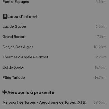
Pont d'Espagne
4.8 km
Lieux d'intérêt
Lac de Gaube
6.8 km
Grand Barbat
7.1 km
Donjon Des Aigles
10.2 km
Thermes d'Argelès-Gazost
12.9 km
Col du Soulor
14.4 km
Pêne Taillade
14.7 km
Aéroports à proximité
Aéroport de Tarbes - Aérodrome de Tarbes (XTB)
39.6 km