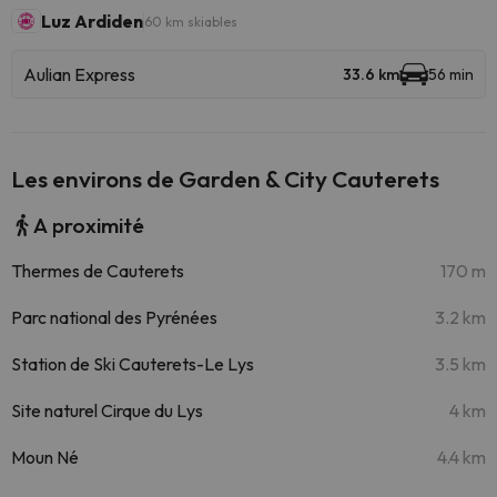
Luz Ardiden
60 km skiables
Aulian Express
33.6 km
56 min
Les environs de Garden & City Cauterets
A proximité
Thermes de Cauterets
170 m
Parc national des Pyrénées
3.2 km
Station de Ski Cauterets-Le Lys
3.5 km
Site naturel Cirque du Lys
4 km
Moun Né
4.4 km