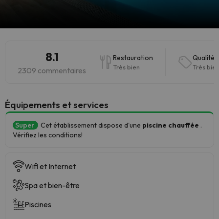
8.1
Restauration
Qualité-
Très bien
Très bie
2309 commentaires
​Équipements et services
Super
Cet établissement dispose d'une
piscine chauffée
.
Vérifiez les conditions!
Wifi et Internet
Spa et bien-être
Piscines