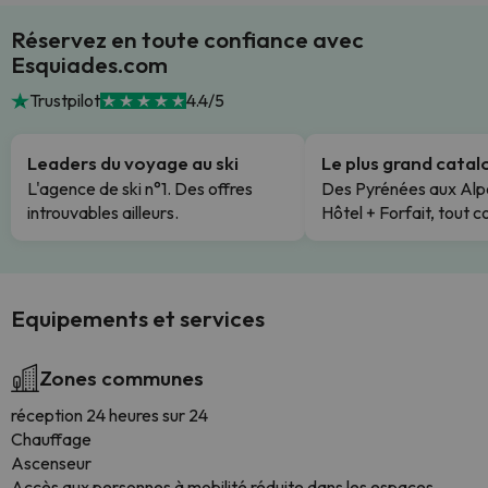
Réservez en toute confiance avec
Esquiades.com
Trustpilot
4.4/5
Leaders du voyage au ski
Le plus grand cata
L'agence de ski n°1. Des offres
Des Pyrénées aux Alp
introuvables ailleurs.
Hôtel + Forfait, tout c
Equipements et services
Zones communes
réception 24 heures sur 24
Chauffage
Ascenseur
Accès aux personnes à mobilité réduite dans les espaces