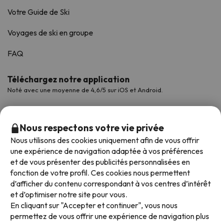
Votre Guide de Ski
Voyages de ski en groupe
FAQ
Téléchargez notre application
Noté avec une moyenne de 4,6/5 sur iOS et Android.
Nous respectons votre vie privée
Nous utilisons des cookies uniquement afin de vous offrir
une expérience de navigation adaptée à vos préférences
et de vous présenter des publicités personnalisées en
fonction de votre profil. Ces cookies nous permettent
d’afficher du contenu correspondant à vos centres d’intérêt
et d’optimiser notre site pour vous.
Modes de paiement disponibles
En cliquant sur "Accepter et continuer", vous nous
permettez de vous offrir une expérience de navigation plus