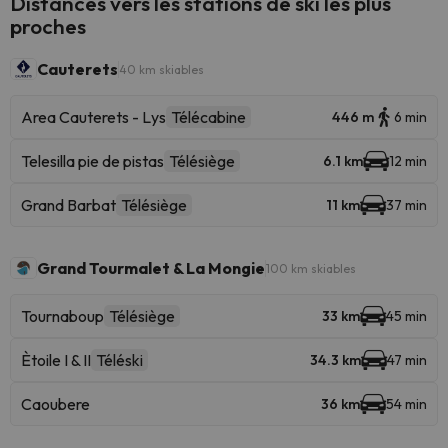
Distances vers les stations de ski les plus
proches
Cauterets
40 km skiables
Area Cauterets - Lys
Télécabine
446 m
6 min
Telesilla pie de pistas
Télésiège
6.1 km
12 min
Grand Barbat
Télésiège
11 km
37 min
Grand Tourmalet & La Mongie
100 km skiables
Tournaboup
Télésiège
33 km
45 min
Ètoile I & II
Téléski
34.3 km
47 min
Caoubere
36 km
54 min