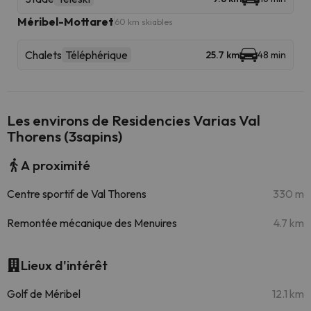
Méribel-Mottaret
60 km skiables
Chalets
Téléphérique
25.7 km
48 min
Les environs de Residencies Varias Val
Thorens (3sapins)
A proximité
Centre sportif de Val Thorens
330 m
Remontée mécanique des Menuires
4.7 km
Lieux d'intérêt
Golf de Méribel
12.1 km