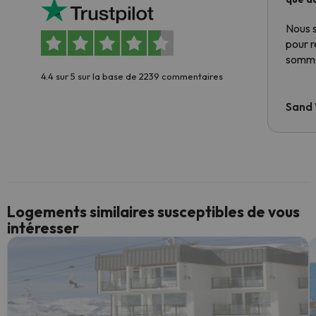
Nous 
pour 
somme
4.4 sur 5 sur la base de 2239 commentaires
Sand
Logements similaires susceptibles de vous
intéresser