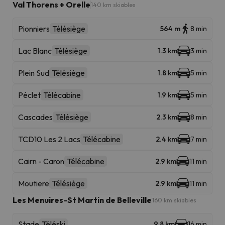
Val Thorens + Orelle
140 km skiables
Pionniers
Télésiège
564 m
8 min
Lac Blanc
Télésiège
1.3 km
3 min
Plein Sud
Télésiège
1.8 km
5 min
Péclet
Télécabine
1.9 km
5 min
Cascades
Télésiège
2.3 km
8 min
TCD10 Les 2 Lacs
Télécabine
2.4 km
7 min
Cairn - Caron
Télécabine
2.9 km
11 min
Moutiere
Télésiège
2.9 km
11 min
Les Menuires-St Martin de Belleville
160 km skiables
Stade
Téléski
9.8 km
16 min