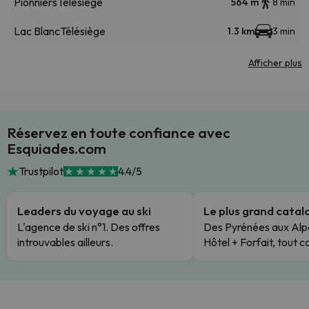
Pionniers
Télésiège
564 m
8 min
Lac Blanc
Télésiège
1.3 km
3 min
Afficher plus
Réservez en toute confiance avec
Esquiades.com
Trustpilot
4.4/5
Leaders du voyage au ski
Le plus grand cata
L'agence de ski n°1. Des offres
Des Pyrénées aux Alp
introuvables ailleurs.
Hôtel + Forfait, tout c