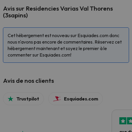
Avis sur Residencies Varias Val Thorens
(3sapins)
Cet hébergement est nouveau sur Esquiades.com donc
nous n'avons pas encore de commentaires. Réservez cet
hébergement maintenant et soyez le premier à le
commenter sur Esquiades.com!
Avis de nos clients
Trustpilot
Esquiades.com
que du