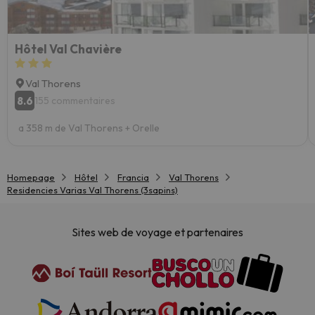
Hôtel Val Chavière
Val Thorens
8.6
155 commentaires
a 358 m de Val Thorens + Orelle
Homepage
Hôtel
Francia
Val Thorens
Residencies Varias Val Thorens (3sapins)
Sites web de voyage et partenaires