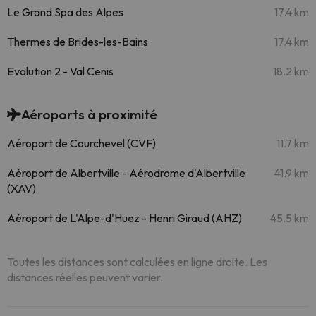
Le Grand Spa des Alpes
17.4 km
Thermes de Brides-les-Bains
17.4 km
Evolution 2 - Val Cenis
18.2 km
Aéroports à proximité
Aéroport de Courchevel (CVF)
11.7 km
Aéroport de Albertville - Aérodrome d'Albertville
41.9 km
(XAV)
Aéroport de L'Alpe-d'Huez - Henri Giraud (AHZ)
45.5 km
Toutes les distances sont calculées en ligne droite. Les
distances réelles peuvent varier.