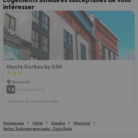
intéresser
Monte Gorbea by ASN
Monachil
7.8
1 commentaires
a 806 m de Sierra Nevada
Homepage
Hôtel
España
Monachil
Aptos Todosierranevada - Zona Baja