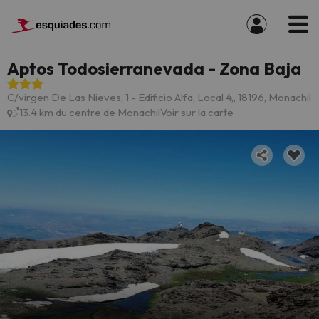
Aptos Todosierranevada - Zona Baja
C/virgen De Las Nieves, 1 - Edificio Alfa, Local 4,, 18196, Monachil
13.4 km du centre de Monachil
Voir sur la carte