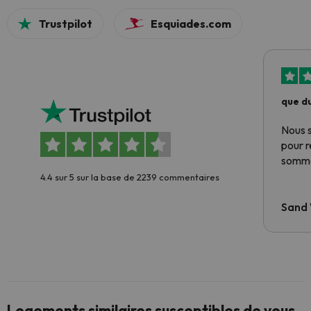
Trustpilot
Esquiades.com
que du
Nous 
pour 
somme
4.4 sur 5 sur la base de 2239 commentaires
Sand
Logements similaires susceptibles de vous