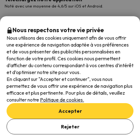
Noté avec une moyenne de 4,6/5 sur iOS et Android.
Nous respectons votre vie privée
Nous utilisons des cookies uniquement afin de vous offrir
une expérience de navigation adaptée à vos préférences
et de vous présenter des publicités personnalisées en
fonction de votre profil. Ces cookies nous permettent
d’afficher du contenu correspondant à vos centres d’intérêt
et d’optimiser notre site pour vous.
Modes de paiement disponibles
En cliquant sur "Accepter et continuer", vous nous
permettez de vous offrir une expérience de navigation plus
efficace et plus pertinente. Pour plus de détails, veuillez
consulter notre
Politique de cookies.
Conditions générales d'utilisation
Accepter
Protection des données
Ajouter des dates pour vérifier la disponibilité
Politique en matière de cookies
Rejeter
Sélectionnez les dates de réservation
Viajes para ti S.L.U. Copyright © Esquiades.com 2002-2026