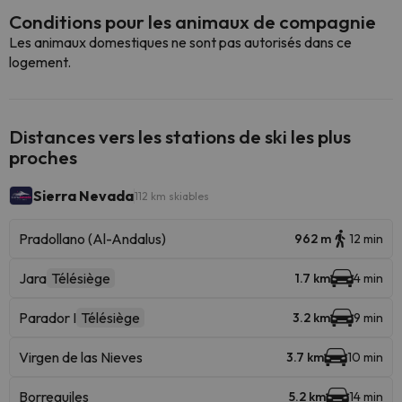
Conditions pour les animaux de compagnie
Les animaux domestiques ne sont pas autorisés dans ce
logement.
Distances vers les stations de ski les plus
proches
Sierra Nevada
112 km skiables
Pradollano (Al-Andalus)
962 m
12 min
Jara
Télésiège
1.7 km
4 min
Parador I
Télésiège
3.2 km
9 min
Virgen de las Nieves
3.7 km
10 min
Borreguiles
5.2 km
14 min