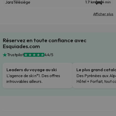
Jara
Télésiège
1.7 km
4 min
Afficher plus
Réservez en toute confiance avec
Esquiades.com
Trustpilot
4.4/5
Leaders du voyage au ski
Le plus grand cata
L'agence de ski n°1. Des offres
Des Pyrénées aux Alp
introuvables ailleurs.
Hôtel + Forfait, tout c