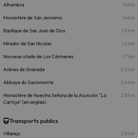
Alhambra
1.4 km
Monastère de San Jeronimo
1.4 km
Basilique de San Juan de Dios
1.5 km
Mirador de San Nicolas
1.6 km
Nouveau stade de Los Cármenes
1.7 km
Arènes de Granada
2.5 km
Abbaye du Sacromonte
2.6 km
Monastère de Nuestra Señora de la Asunción "La
2.8 km
Cartuja" (en anglais)
Transports publics
Villarejo
2.8 km