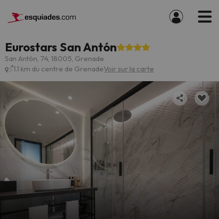
Eurostars San Antón
San Antón, 74, 18005, Grenade
1.1 km du centre de Grenade
Voir sur la carte