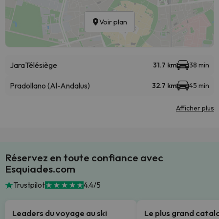
Voir plan
Jara
Télésiège
31.7 km
38 min
Pradollano (Al-Andalus)
32.7 km
45 min
Afficher plus
Réservez en toute confiance avec
Esquiades.com
Trustpilot
4.4/5
Leaders du voyage au ski
Le plus grand cata