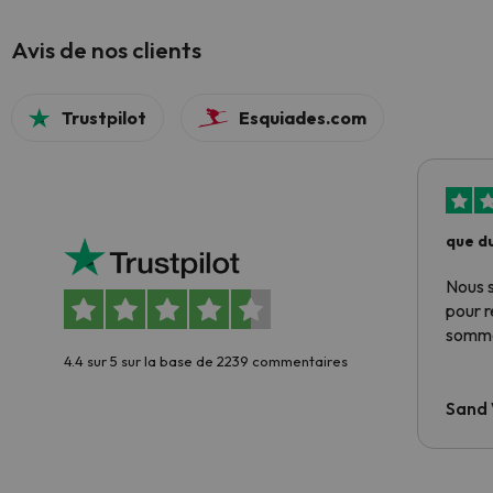
Avis de nos clients
Trustpilot
Esquiades.com
que du
Nous 
pour 
somme
4.4 sur 5 sur la base de 2239 commentaires
Sand