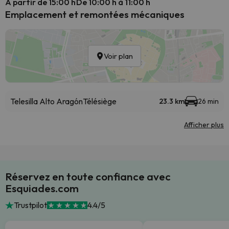
A partir de 15:00 h
De 10:00 h à 11:00 h
Emplacement et remontées mécaniques
Voir plan
Telesilla Alto Aragón
Télésiège
23.3 km
26 min
Afficher plus
Réservez en toute confiance avec
Esquiades.com
Trustpilot
4.4/5