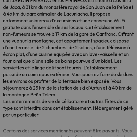
con JARDÍN PRIVADO en los PIRINEOS est située à Castiello
de Jaca, à 31 km du monastère royal de San Juan de la Peña et
à 46 km du parc animalier de Lacuniacha. Il propose
notamment un bureau d'excursions et une connexion Wi-Fi
gratuite dans l'ensemble de ses locaux. Cet établissement
non-fumeurs se trouve à 17 km de la gare de Canfranc. Offrant
une vue sur la montagne, cet appartement spacieux dispose
d'une terrasse, de 2 chambres, de 2 salons, d'une télévision à
écran plat, d'une cuisine équipée avec un lave-vaisselle et un
four ainsi que d'une salle de bains pourvue d'un bidet. Les
serviettes et le linge de lit sont fournis. L'établissement
possède un coin repas extérieur. Vous pourrez faire du ski dans
les environs ou profiter de la terrasse bien exposée. Vous
séjournerez à 25 km de la station de ski d'Astun et à 40 km de
la montagne Peña Telera.
Les enterrements de vie de célibataire et autres fêtes de ce
type sont interdits dans cet établissement. Hébergement géré
par un particulier
Certains des services mentionnés peuvent être payants. Vous