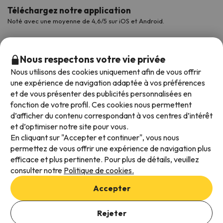
Téléchargez notre application
Noté avec une moyenne de 4,6/5 sur iOS et Android.
Nous respectons votre vie privée
Nous utilisons des cookies uniquement afin de vous offrir
une expérience de navigation adaptée à vos préférences
et de vous présenter des publicités personnalisées en
fonction de votre profil. Ces cookies nous permettent
d’afficher du contenu correspondant à vos centres d’intérêt
et d’optimiser notre site pour vous.
Modes de paiement disponibles
En cliquant sur "Accepter et continuer", vous nous
permettez de vous offrir une expérience de navigation plus
efficace et plus pertinente. Pour plus de détails, veuillez
consulter notre
Politique de cookies.
Conditions générales d'utilisation
Accepter
Protection des données
Ajouter des dates pour vérifier la disponibilité
Politique en matière de cookies
Rejeter