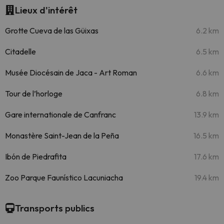
Lieux d'intérêt
Grotte Cueva de las Güixas
6.2 km
Citadelle
6.5 km
Musée Diocésain de Jaca - Art Roman
6.6 km
Tour de l’horloge
6.8 km
Gare internationale de Canfranc
13.9 km
Monastère Saint-Jean de la Peña
16.5 km
Ibón de Piedrafita
17.6 km
Zoo Parque Faunístico Lacuniacha
19.4 km
Transports publics