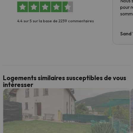
Nous 
pour 
somme
4.4 sur 5 sur la base de 2239 commentaires
Sand
Logements similaires susceptibles de vous
intéresser