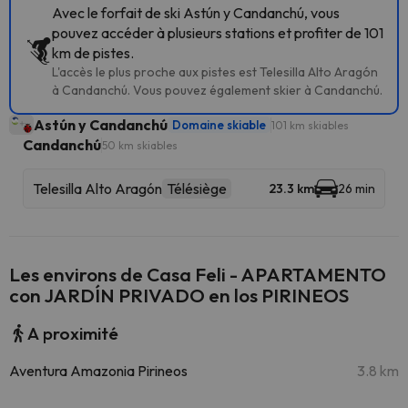
Avec le forfait de ski Astún y Candanchú, vous
pouvez accéder à plusieurs stations et profiter de 101
km de pistes.
L'accès le plus proche aux pistes est Telesilla Alto Aragón
à Candanchú. Vous pouvez également skier à Candanchú.
Astún y Candanchú
Domaine skiable
101 km skiables
Candanchú
50 km skiables
Telesilla Alto Aragón
Télésiège
23.3 km
26 min
Les environs de Casa Feli - APARTAMENTO
con JARDÍN PRIVADO en los PIRINEOS
A proximité
Aventura Amazonia Pirineos
3.8 km