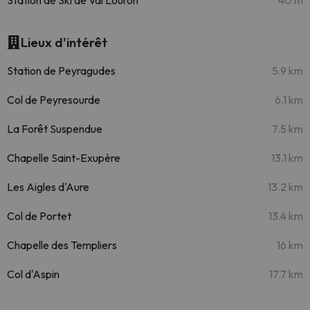
Station de Ski de Val Louron
40 m
Lieux d'intérêt
Station de Peyragudes
5.9 km
Col de Peyresourde
6.1 km
La Forêt Suspendue
7.5 km
Chapelle Saint-Exupère
13.1 km
Les Aigles d'Aure
13.2 km
Col de Portet
13.4 km
Chapelle des Templiers
16 km
Col d'Aspin
17.7 km