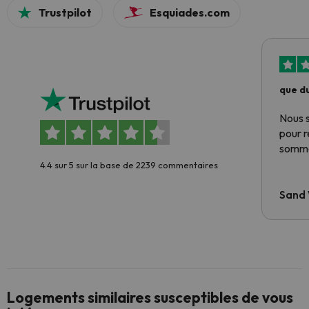
Trustpilot
Esquiades.com
que du
Nous 
pour 
somme
4.4 sur 5 sur la base de 2239 commentaires
Sand
Logements similaires susceptibles de vous