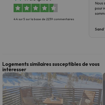
Nous 
pour 
somme
4.4 sur 5 sur la base de 2239 commentaires
Sand
Logements similaires susceptibles de vous
intéresser