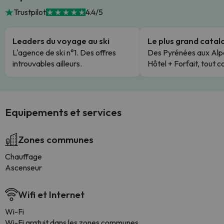
Trustpilot
4.4/5
Leaders du voyage au ski
Le plus grand cata
L'agence de ski n°1. Des offres
Des Pyrénées aux Alp
introuvables ailleurs.
Hôtel + Forfait, tout c
Equipements et services
Zones communes
Chauffage
Ascenseur
Wifi et Internet
Wi-Fi
Wi-Fi gratuit dans les zones communes