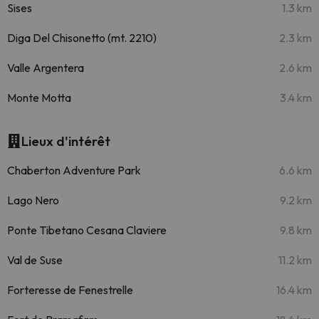
Sises
1.3 km
Diga Del Chisonetto (mt. 2210)
2.3 km
Valle Argentera
2.6 km
Monte Motta
3.4 km
Lieux d'intérêt
Chaberton Adventure Park
6.6 km
Lago Nero
9.2 km
Ponte Tibetano Cesana Claviere
9.8 km
Val de Suse
11.2 km
Forteresse de Fenestrelle
16.4 km