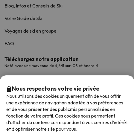
Blog, Infos et Conseils de Ski
Votre Guide de Ski
Voyages de ski en groupe
FAQ
Téléchargez notre application
Noté avec une moyenne de 4,6/5 sur iOS et Android.
Nous respectons votre vie privée
Nous utilisons des cookies uniquement afin de vous offrir
une expérience de navigation adaptée à vos préférences
et de vous présenter des publicités personnalisées en
fonction de votre profil. Ces cookies nous permettent
d’afficher du contenu correspondant à vos centres d’intérêt
et d’optimiser notre site pour vous.
Modes de paiement disponibles