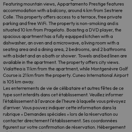
Featuring mountain views, Appartamento Prestige features
accommodation with a balcony, around 4 km from Sestriere
Colle. This property offers access to a terrace, free private
parking and free WiFi. The property is non-smoking and is
situated 10 km from Pragelato. Boasting a DVD player, the
spacious apartment has a fully equipped kitchen with a
dishwasher, an oven and a microwave, a living room with a
seating area and a dining area, 2 bedrooms, and 2 bathrooms
with a bidet and an a bath or shower. Towels and bed linen are
available in the apartment. The property offers city views.
Vialattea is 11 km from the apartment, while Montgenèvre Golf
Course is 21 km from the property. Cuneo International Airport
is 105 km away.
Les enterrements de vie de célibataire et autres fêtes de ce
type sont interdits dans cet établissement. Veuillez informer
l'établissement à l'avance de l'heure à laquelle vous prévoyez
d'arriver. Vous pouvez indiquer cette information dans la
rubrique « Demandes spéciales » lors de la réservation ou
contacter directement l'établissement. Ses coordonnées
figurent sur votre confirmation de réservation. Hébergement