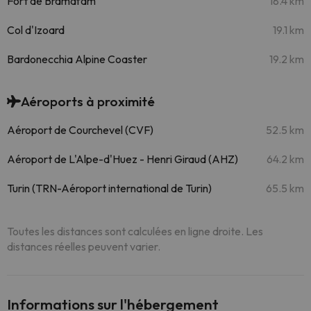
Fort de Bramafam
18.4 km
Col d'Izoard
19.1 km
Bardonecchia Alpine Coaster
19.2 km
Aéroports à proximité
Aéroport de Courchevel (CVF)
52.5 km
Aéroport de L'Alpe-d'Huez - Henri Giraud (AHZ)
64.2 km
Turin (TRN-Aéroport international de Turin)
65.5 km
Toutes les distances sont calculées en ligne droite. Les
distances réelles peuvent varier.
Informations sur l'hébergement