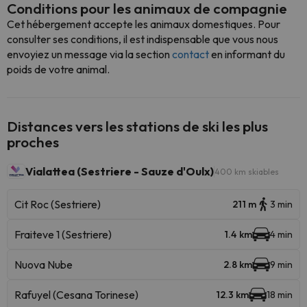
Conditions pour les animaux de compagnie
Cet hébergement accepte les animaux domestiques. Pour
consulter ses conditions, il est indispensable que vous nous
envoyiez un message via la section
contact
en informant du
poids de votre animal.
Distances vers les stations de ski les plus
proches
Vialattea (Sestriere - Sauze d'Oulx)
400 km skiables
Cit Roc (Sestriere)
211 m
3 min
Fraiteve 1 (Sestriere)
1.4 km
4 min
Nuova Nube
2.8 km
9 min
Rafuyel (Cesana Torinese)
12.3 km
18 min