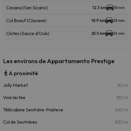
Cesana (San Sicario)
12.3 km
18 min
Col Boeuf (Claviere)
18.9 km
28 min
Clotes (Sauze d'Oulx)
25.5 km
36 min
Les environs de Appartamento Prestige
A proximité
Jolly Market
80 m
Voie lactée
180 m
Télécabine Sestrière-Fraiteve
560 m
Col de Sestrières
830 m