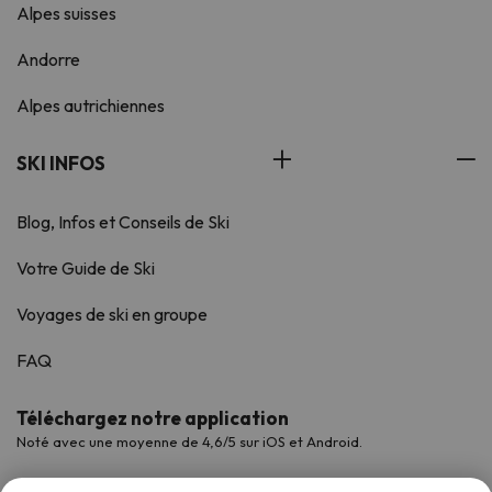
Alpes suisses
Andorre
Alpes autrichiennes
SKI INFOS
Blog, Infos et Conseils de Ski
Votre Guide de Ski
Voyages de ski en groupe
FAQ
Téléchargez notre application
Noté avec une moyenne de 4,6/5 sur iOS et Android.