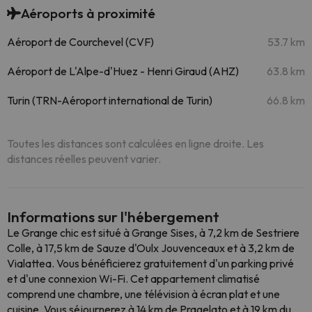
Aéroports à proximité
Aéroport de Courchevel (CVF)
53.7 km
Aéroport de L'Alpe-d'Huez - Henri Giraud (AHZ)
63.8 km
Turin (TRN-Aéroport international de Turin)
66.8 km
Toutes les distances sont calculées en ligne droite. Les
distances réelles peuvent varier.
Informations sur l'hébergement
Le Grange chic est situé à Grange Sises, à 7,2 km de Sestriere
Colle, à 17,5 km de Sauze d'Oulx Jouvenceaux et à 3,2 km de
Vialattea. Vous bénéficierez gratuitement d'un parking privé
et d'une connexion Wi-Fi. Cet appartement climatisé
comprend une chambre, une télévision à écran plat et une
cuisine. Vous séjournerez à 14 km de Pragelato et à 19 km du