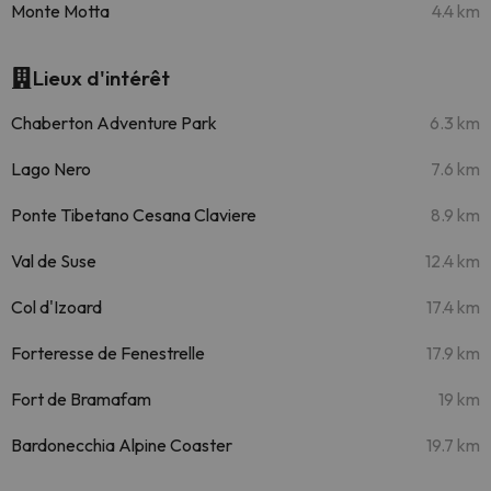
Monte Motta
4.4 km
Lieux d'intérêt
Chaberton Adventure Park
6.3 km
Lago Nero
7.6 km
Ponte Tibetano Cesana Claviere
8.9 km
Val de Suse
12.4 km
Col d'Izoard
17.4 km
Forteresse de Fenestrelle
17.9 km
Fort de Bramafam
19 km
Bardonecchia Alpine Coaster
19.7 km