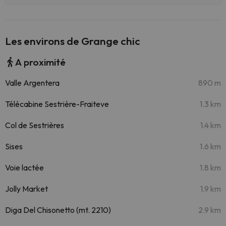
Les environs de Grange chic
A proximité
Valle Argentera
890 m
Télécabine Sestrière-Fraiteve
1.3 km
Col de Sestrières
1.4 km
Sises
1.6 km
Voie lactée
1.8 km
Jolly Market
1.9 km
Diga Del Chisonetto (mt. 2210)
2.9 km