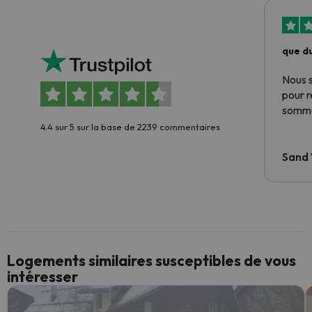
que du
Nous 
pour 
somme
4.4 sur 5 sur la base de 2239 commentaires
Sand
Logements similaires susceptibles de vous
intéresser