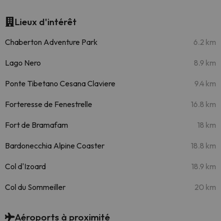
Lieux d'intérêt
Chaberton Adventure Park
6.2 km
Lago Nero
8.9 km
Ponte Tibetano Cesana Claviere
9.4 km
Forteresse de Fenestrelle
16.8 km
Fort de Bramafam
18 km
Bardonecchia Alpine Coaster
18.8 km
Col d'Izoard
18.9 km
Col du Sommeiller
20 km
Aéroports à proximité