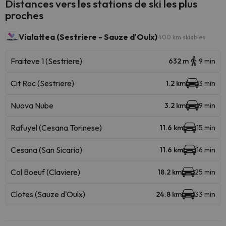
Distances vers les stations de ski les plus
proches
Vialattea (Sestriere - Sauze d'Oulx)
400 km skiables
Fraiteve 1 (Sestriere)
632 m
9 min
Cit Roc (Sestriere)
1.2 km
3 min
Nuova Nube
3.2 km
9 min
Rafuyel (Cesana Torinese)
11.6 km
15 min
Cesana (San Sicario)
11.6 km
16 min
Col Boeuf (Claviere)
18.2 km
25 min
Clotes (Sauze d'Oulx)
24.8 km
33 min