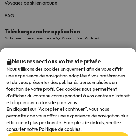
Voyages de ski en groupe
FAQ
Téléchargez notre application
Noté avec une moyenne de 4,6/5 sur iOS et Android.
Nous respectons votre vie privée
Nous utilisons des cookies uniquement afin de vous offrir
une expérience de navigation adaptée à vos préférences
et de vous présenter des publicités personnalisées en
fonction de votre profil. Ces cookies nous permettent
d’afficher du contenu correspondant à vos centres d’intérêt
et d’optimiser notre site pour vous.
Modes de paiement disponibles
En cliquant sur "Accepter et continuer", vous nous
permettez de vous offrir une expérience de navigation plus
efficace et plus pertinente. Pour plus de détails, veuillez
consulter notre
Politique de cookies.