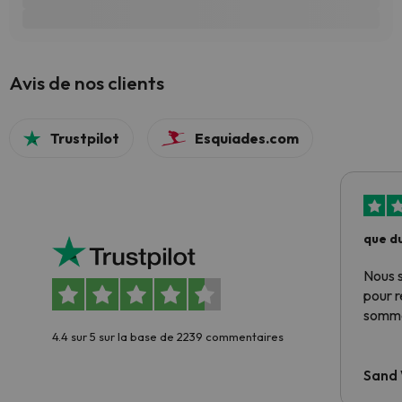
Avis de nos clients
Trustpilot
Esquiades.com
que du
Nous 
pour 
somme
4.4 sur 5 sur la base de 2239 commentaires
Sand