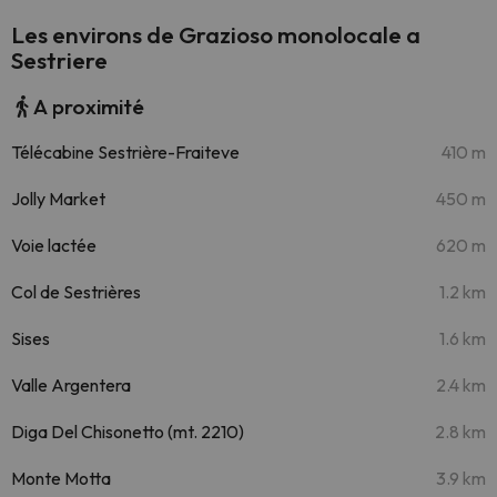
Les environs de Grazioso monolocale a
Sestriere
A proximité
Télécabine Sestrière-Fraiteve
410 m
Jolly Market
450 m
Voie lactée
620 m
Col de Sestrières
1.2 km
Sises
1.6 km
Valle Argentera
2.4 km
Diga Del Chisonetto (mt. 2210)
2.8 km
Monte Motta
3.9 km