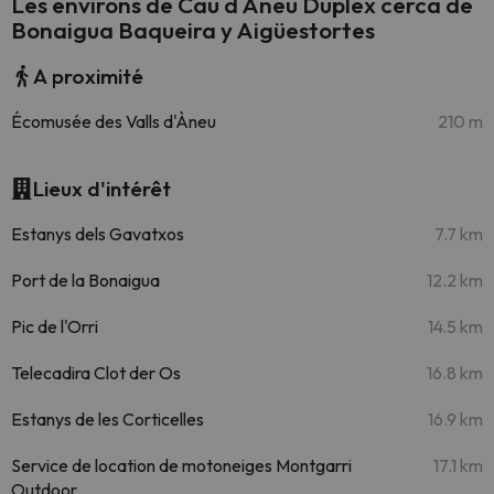
Les environs de Cau d Aneu Duplex cerca de
Bonaigua Baqueira y Aigüestortes
A proximité
Écomusée des Valls d'Àneu
210 m
Lieux d'intérêt
Estanys dels Gavatxos
7.7 km
Port de la Bonaigua
12.2 km
Pic de l'Orri
14.5 km
Telecadira Clot der Os
16.8 km
Estanys de les Corticelles
16.9 km
Service de location de motoneiges Montgarri
17.1 km
Outdoor