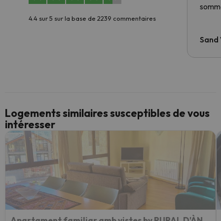
somme
4.4 sur 5 sur la base de 2239 commentaires
Sand
Logements similaires susceptibles de vous
intéresser
Apartament familiar amb vistes by RURAL D'ÀNEU