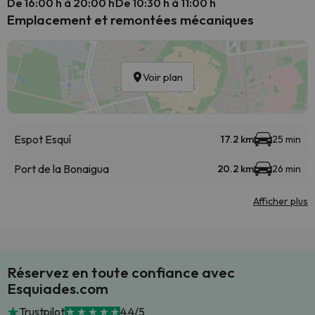
De 16:00 h à 20:00 h
De 10:30 h à 11:00 h
Emplacement et remontées mécaniques
Voir plan
Espot Esquí
17.2 km
25 min
Port de la Bonaigua
20.2 km
26 min
Afficher plus
Réservez en toute confiance avec
Esquiades.com
Trustpilot
4.4/5