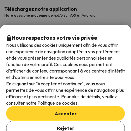
Téléchargez notre application
Noté avec une moyenne de 4,6/5 sur iOS et Android.
Nous respectons votre vie privée
Nous utilisons des cookies uniquement afin de vous offrir
une expérience de navigation adaptée à vos préférences
et de vous présenter des publicités personnalisées en
fonction de votre profil. Ces cookies nous permettent
d’afficher du contenu correspondant à vos centres d’intérêt
et d’optimiser notre site pour vous.
Modes de paiement disponibles
En cliquant sur "Accepter et continuer", vous nous
permettez de vous offrir une expérience de navigation plus
efficace et plus pertinente. Pour plus de détails, veuillez
consulter notre
Politique de cookies.
Conditions générales d'utilisation
Accepter
Protection des données
Ajouter des dates pour vérifier la disponibilité
Politique en matière de cookies
Rejeter