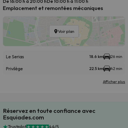
De 16:00 h à 20:00 h
De 10:00 h à 11:00 h
Emplacement et remontées mécaniques
Voir plan
Le Serias
18.6 km
26 min
Privilège
22.5 km
42 min
Afficher plus
Réservez en toute confiance avec
Esquiades.com
Trustpilot
4.4/5