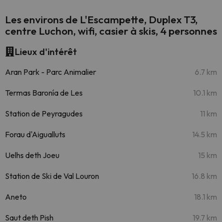
Les environs de L'Escampette, Duplex T3,
centre Luchon, wifi, casier à skis, 4 personnes
Lieux d'intérêt
Aran Park - Parc Animalier
6.7 km
Termas Baronía de Les
10.1 km
Station de Peyragudes
11 km
Forau d'Aigualluts
14.5 km
Uelhs deth Joeu
15 km
Station de Ski de Val Louron
16.8 km
Aneto
18.1 km
Saut deth Pish
19.7 km