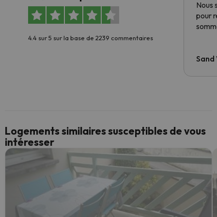
Nous 
pour 
somme
4.4 sur 5 sur la base de 2239 commentaires
Sand
Logements similaires susceptibles de vous
intéresser